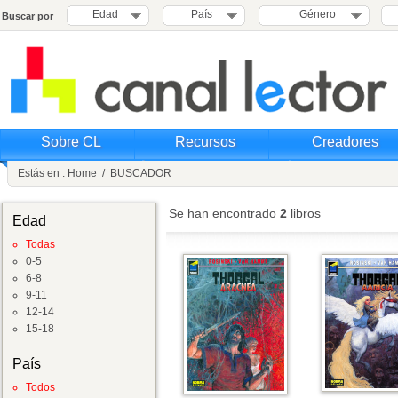
Edad
País
Género
Buscar por
Sobre CL
Recursos
Creadores
Estás en :
Home
/
BUSCADOR
Se han encontrado
2
libros
Edad
Todas
0-5
6-8
9-11
12-14
15-18
País
Todos