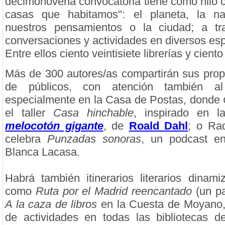
decimonovena convocatoria tiene como hilo co
casas que habitamos": el planeta, la nat
nuestros pensamientos o la ciudad; a tr
conversaciones y actividades en diversos esp
Entre ellos ciento veintisiete librerías y ciento
Más de 300 autores/as compartirán sus prop
de públicos, con atención también al i
especialmente en la Casa de Postas, donde
el taller
Casa hinchable
, inspirado en 
melocotón gigante
, de
Roald Dahl
; o Ra
celebra
Punzadas sonoras
, un podcast en
Blanca Lacasa.
Habrá también itinerarios literarios dinam
como
Ruta por el Madrid reencantado
(un pa
A la caza de libros
en la Cuesta de Moyano,
de actividades en todas las bibliotecas 