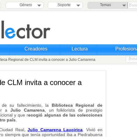
Género
Soporte
Temas
Creadores
Lectura
Profesion
teca Regional de CLM invita a conocer a Julio Camarena
de CLM invita a conocer a
 de su fallecimiento, la
Biblioteca Regional de
cer a
Julio Camarena
, un folklorista de prestigio
icional y que r
ecogió algunas de las colecciones
ro país
.
 Ciudad Real,
Julio Camarena Laucirica
. Vivió en
ro siempre que tenía oportunidad iba a Piedrabuena