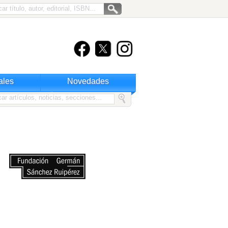
ales
Novedades