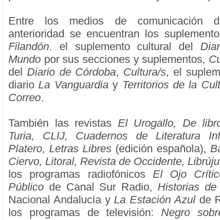
Entre los medios de comunicación di
anterioridad se encuentran los suplement
Filandón
. el suplemento cultural del
Dia
Mundo
por sus secciones y suplementos,
Cu
del
Diario de Córdoba
,
Cultura/s
, el suplem
diario
La Vanguardia
y
Territorios de la Cul
Correo
.
También las revistas
El Urogallo, De libr
Turia, CLIJ, Cuadernos de Literatura Inf
Platero, Letras Libres
(edición española),
B
Ciervo, Litoral, Revista de Occidente, Librú
los programas radiofónicos
El Ojo Crític
Público
de Canal Sur Radio,
Historias de
Nacional Andalucía y
La Estación Azul
de 
los programas de televisión:
Negro sobr