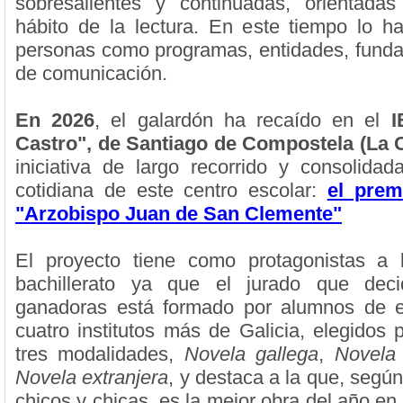
sobresalientes y continuadas, orientadas
hábito de la lectura. En este tiempo lo ha
personas como programas, entidades, fund
de comunicación.
En 2026
, el galardón ha recaído en el
I
Castro", de Santiago de Compostela (La 
iniciativa de largo recorrido y consolidad
cotidiana de este centro escolar:
el prem
"Arzobispo Juan de San Clemente"
El proyecto tiene como protagonistas a
bachillerato ya que el jurado que dec
ganadoras está formado por alumnos de e
cuatro institutos más de Galicia, elegidos 
tres modalidades,
Novela gallega
,
Novela 
Novela extranjera
, y destaca a la que, según 
chicos y chicas, es la mejor obra del año e