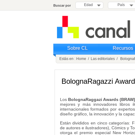
Edad
País
Buscar por
Sobre CL
Recursos
Estás en :
Home
/
Las editoriales
/ BolognaR
BolognaRagazzi Award
Los
BolognaRaggazi Awards (BRAW
mejores y más innovadores libros i
internacionales formados por expertos
diseño gráfico, la innovación y la capac
Están divididos en cinco categorías: 
de autores e ilustradores), Cómics y T
otorga el premio especial New Horizo