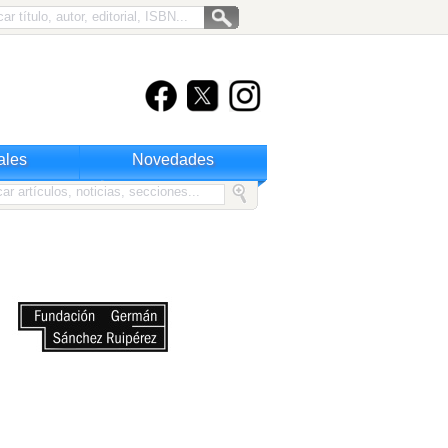
ales
Novedades