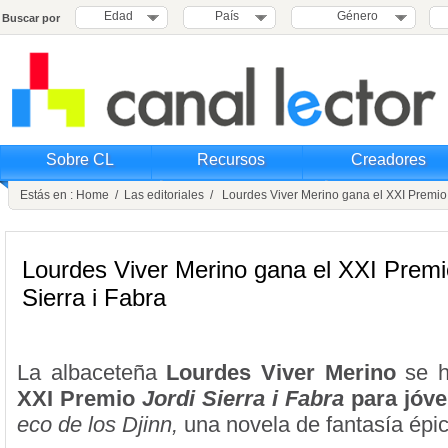
Edad
País
Género
Buscar por
Sobre CL
Recursos
Creadores
Estás en :
Home
/
Las editoriales
/ Lourdes Viver Merino gana el XXI Premio J
Lourdes Viver Merino gana el XXI Premi
Sierra i Fabra
La albaceteña
Lourdes Viver Merino
se h
XXI Premio
Jordi Sierra i Fabra
para jóv
eco de los Djinn,
una novela de fantasía épic