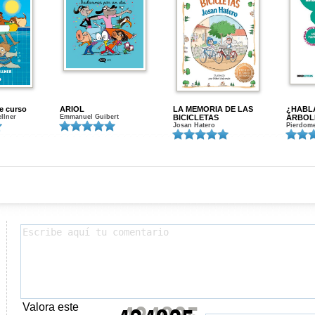
de curso
ARIOL
LA MEMORIA DE LAS
¿HABL
ellner
Emmanuel Guibert
BICICLETAS
ÁRBOL
Josan Hatero
Pierdome
Valora este