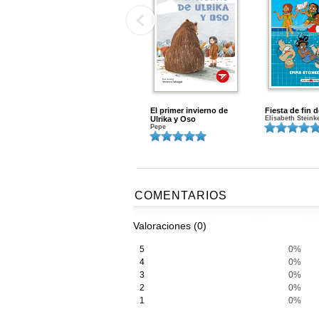
El primer invierno de
Fiesta de fin 
Ulrika y Oso
Elisabeth Steink
Pepe
COMENTARIOS
Valoraciones (0)
5
0%
4
0%
3
0%
2
0%
1
0%