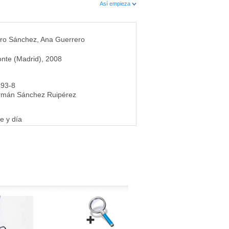
Así empieza
ro Sánchez
,
Ana Guerrero
onte (Madrid), 2008
293-8
rmán Sánchez Ruipérez
e y día