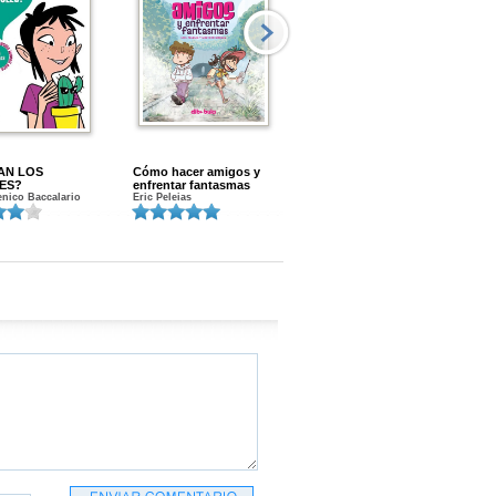
AN LOS
Cómo hacer amigos y
Menstruacion en marcha
ES?
enfrentar fantasmas
Gloria A. Calvo
nico Baccalario
Eric Peleias
K
S