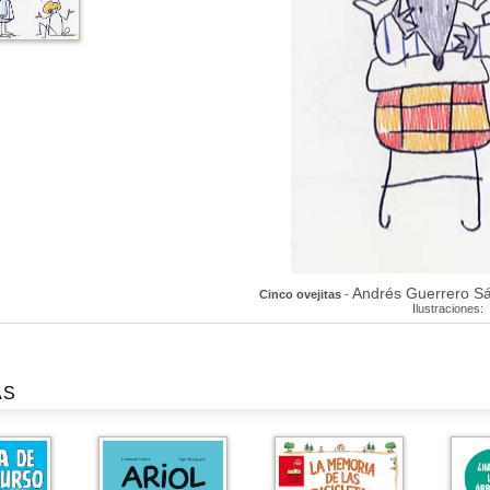
Andrés Guerrero S
Cinco ovejitas
-
Ilustraciones:
AS