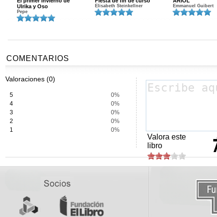
El primer invierno de
Fiesta de fin de curso
ARIOL
Ulrika y Oso
Elisabeth Steinkellner
Emmanuel Guibert
Pepe
COMENTARIOS
Valoraciones (0)
5
0%
4
0%
3
0%
2
0%
1
0%
Valora este
libro