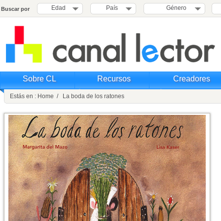
Edad
País
Género
Buscar por
Sobre CL
Recursos
Creadores
Estás en : Home / La boda de los ratones