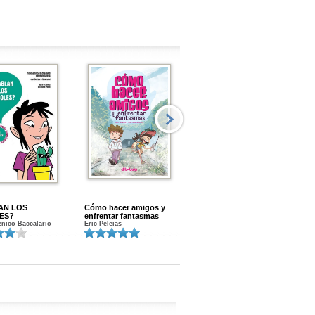
AN LOS
Cómo hacer amigos y
Menstruacion en marcha
ES?
enfrentar fantasmas
Gloria A. Calvo
nico Baccalario
Eric Peleias
K
S