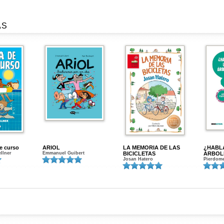
AS
de curso
ARIOL
LA MEMORIA DE LAS
¿HABL
ellner
Emmanuel Guibert
BICICLETAS
ÁRBOL
Josan Hatero
Pierdome