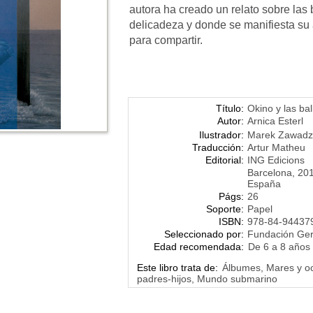
autora ha creado un relato sobre las
delicadeza y donde se manifiesta su 
para compartir.
Título:
Okino y las ba
Autor:
Arnica Esterl
Ilustrador:
Marek Zawadz
Traducción:
Artur Matheu
Editorial:
ING Edicions
Barcelona, 20
España
Págs:
26
Soporte:
Papel
ISBN:
978-84-94437
Seleccionado por:
Fundación Ge
Edad recomendada:
De 6 a 8 años
Este libro trata de:
Álbumes, Mares y oc
padres-hijos, Mundo submarino