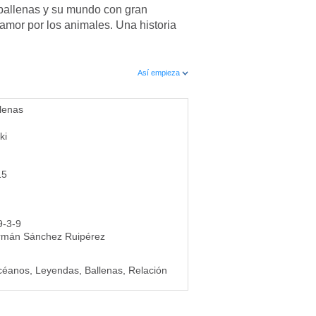
 ballenas y su mundo con gran
amor por los animales. Una historia
Así empieza
llenas
ki
15
9-3-9
rmán Sánchez Ruipérez
éanos, Leyendas, Ballenas, Relación