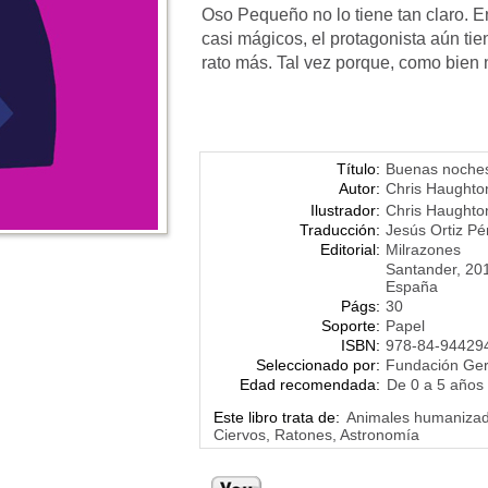
Oso Pequeño no lo tiene tan claro. En 
casi mágicos, el protagonista aún tie
rato más. Tal vez porque, como bien 
Título:
Buenas noches
Autor:
Chris Haughto
Ilustrador:
Chris Haughto
Traducción:
Jesús Ortiz Pé
Editorial:
Milrazones
Santander, 20
España
Págs:
30
Soporte:
Papel
ISBN:
978-84-94429
Seleccionado por:
Fundación Ge
Edad recomendada:
De 0 a 5 años
Este libro trata de:
Animales humanizado
Ciervos, Ratones, Astronomía