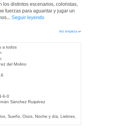
los distintos escenarios, coloristas,
ne fuerzas para aguantar y jugar un
nos...
Seguir leyendo
Así empieza
 a todos
n
n
rez del Molino
16
4-6-0
rmán Sánchez Ruipérez
s, Sueño, Osos, Noche y día, Liebres,