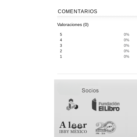
COMENTARIOS
Valoraciones (0)
5
0%
4
0%
3
0%
2
0%
1
0%