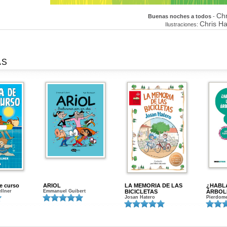
Ch
Buenas noches a todos
-
Chris H
Ilustraciones:
AS
de curso
ARIOL
LA MEMORIA DE LAS
¿HABL
ellner
Emmanuel Guibert
BICICLETAS
ÁRBOL
Josan Hatero
Pierdome