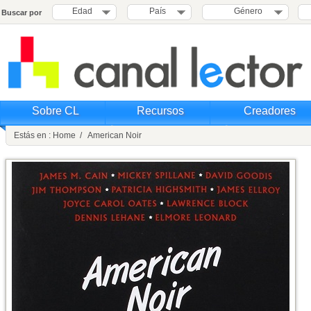
Edad
País
Género
Buscar por
Sobre CL
Recursos
Creadores
Estás en : Home / American Noir