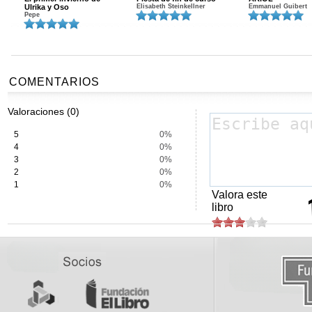
Ulrika y Oso
Elisabeth Steinkellner
Emmanuel Guibert
Pepe
COMENTARIOS
Valoraciones (0)
5
0%
4
0%
3
0%
2
0%
1
0%
Valora este
libro