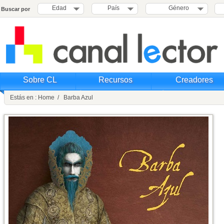
Edad
País
Género
Buscar por
Sobre CL
Recursos
Creadores
Estás en : Home / Barba Azul