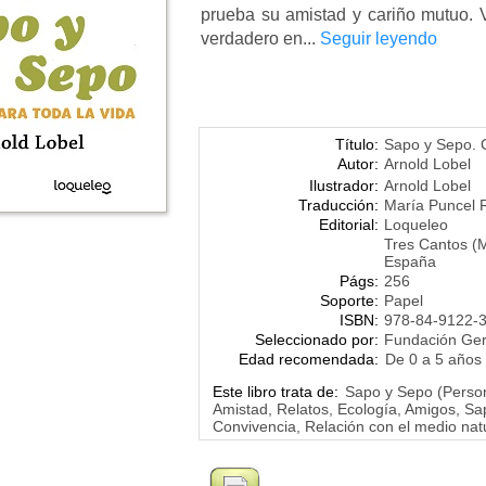
prueba su amistad y cariño mutuo. 
verdadero en...
Seguir leyendo
Título:
Sapo y Sepo. C
Autor:
Arnold Lobel
Ilustrador:
Arnold Lobel
Traducción:
María Puncel 
Editorial:
Loqueleo
Tres Cantos (
España
Págs:
256
Soporte:
Papel
ISBN:
978-84-9122-
Seleccionado por:
Fundación Ge
Edad recomendada:
De 0 a 5 años
Este libro trata de:
Sapo y Sepo (Person
Amistad, Relatos, Ecología, Amigos, Sap
Convivencia, Relación con el medio nat