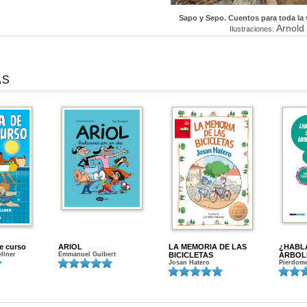
Sapo y Sepo. Cuentos para toda la 
Arnold
Ilustraciones:
AS
de curso
ARIOL
LA MEMORIA DE LAS
¿HABL
ellner
Emmanuel Guibert
BICICLETAS
ÁRBOL
Josan Hatero
Pierdome