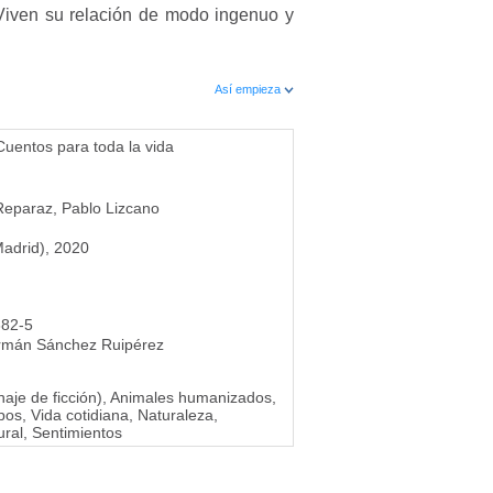
Viven su relación de modo ingenuo y
Así empieza
uentos para toda la vida
Reparaz
,
Pablo Lizcano
Madrid), 2020
382-5
rmán Sánchez Ruipérez
aje de ficción), Animales humanizados,
os, Vida cotidiana, Naturaleza,
ural, Sentimientos