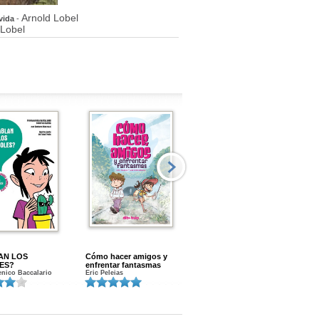
Arnold Lobel
vida
-
 Lobel
AN LOS
Cómo hacer amigos y
Menstruacion en marcha
ES?
enfrentar fantasmas
Gloria A. Calvo
nico Baccalario
Eric Peleias
K
S