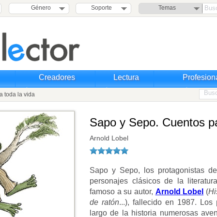
Género
Soporte
Temas
Creadores
Lectura
Profesion
 toda la vida
Sapo y Sepo. Cuentos pa
Arnold Lobel
Sapo y Sepo, los protagonistas de
personajes clásicos de la literatur
famoso a su autor,
Arnold Lobel
(
Hi
de ratón
...), fallecido en 1987. Lo
largo de la historia numerosas ave