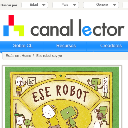
Edad
País
Género
Buscar por
Sobre CL
Recursos
Creadores
Estás en : Home / Ese robot soy yo