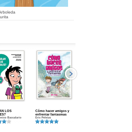
Arboleda
urita
AN LOS
Cómo hacer amigos y
Menstruacion en marcha
ES?
enfrentar fantasmas
Gloria A. Calvo
nico Baccalario
Eric Peleias
K
S