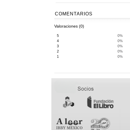
COMENTARIOS
Valoraciones (0)
5
0%
4
0%
3
0%
2
0%
1
0%