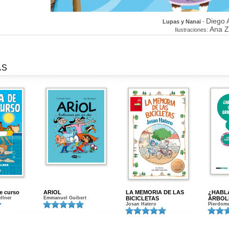
Diego 
Lupas y Nanai
-
Ana Z
Ilustraciones:
AS
de curso
ARIOL
LA MEMORIA DE LAS
¿HABL
ellner
Emmanuel Guibert
BICICLETAS
ÁRBOL
Josan Hatero
Pierdome