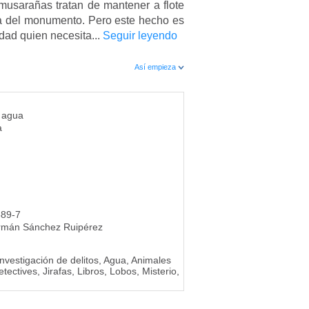
musarañas tratan de mantener a flote
tica del monumento. Pero este hecho es
dad quien necesita...
Seguir leyendo
Así empieza
e agua
a
589-7
rmán Sánchez Ruipérez
 Investigación de delitos, Agua, Animales
ectives, Jirafas, Libros, Lobos, Misterio,