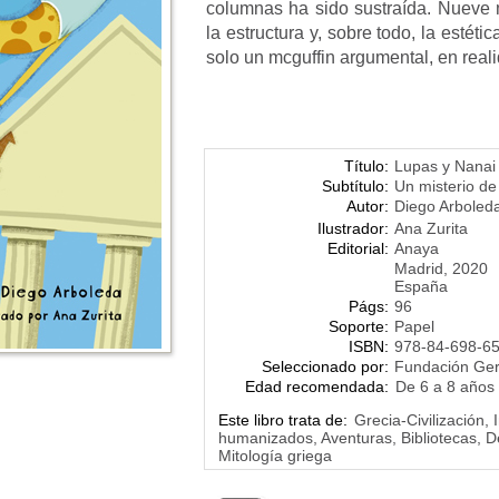
columnas ha sido sustraída. Nueve 
la estructura y, sobre todo, la esté
solo un mcguffin argumental, en reali
Título:
Lupas y Nanai
Subtítulo:
Un misterio d
Autor:
Diego Arboled
Ilustrador:
Ana Zurita
Editorial:
Anaya
Madrid, 2020
España
Págs:
96
Soporte:
Papel
ISBN:
978-84-698-6
Seleccionado por:
Fundación Ge
Edad recomendada:
De 6 a 8 años
Este libro trata de:
Grecia-Civilización,
humanizados, Aventuras, Bibliotecas, Det
Mitología griega