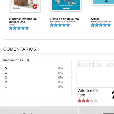
El primer invierno de
Fiesta de fin de curso
ARIOL
Ulrika y Oso
Elisabeth Steinkellner
Emmanuel Guibert
Pepe
COMENTARIOS
Valoraciones (0)
5
0%
4
0%
3
0%
2
0%
1
0%
Valora este
libro