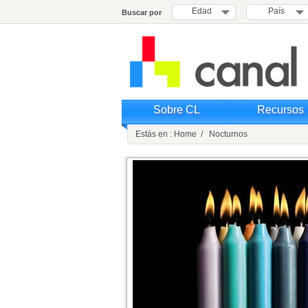
Edad
País
Buscar por
Sobre CL
Recursos
Estás en : Home / Nocturnos