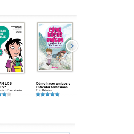
AN LOS
Cómo hacer amigos y
Menstruacion en marcha
ES?
enfrentar fantasmas
Gloria A. Calvo
nico Baccalario
Eric Peleias
K
S