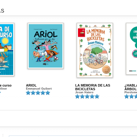
AS
de curso
ARIOL
LA MEMORIA DE LAS
¿HABL
ellner
Emmanuel Guibert
BICICLETAS
ÁRBOL
Josan Hatero
Pierdome