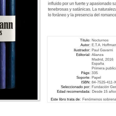
influido por un fuerte y apasionado 
tenebrosas y satánicas. La naturaleza,
lo foráneo y la presencia del romance
Título:
Nocturnos
Autor:
E.T.A. Hoffma
Ilustrador:
Paul Gavarni
Editorial:
Alianza
Madrid, 2016
España
Primera publi
Págs:
335
Soporte:
Papel
ISBN:
84-7525-411-
Seleccionado por:
Fundación Ge
Edad recomendada:
Desde 15 año
Este libro trata de:
Fenómenos sobrenatu