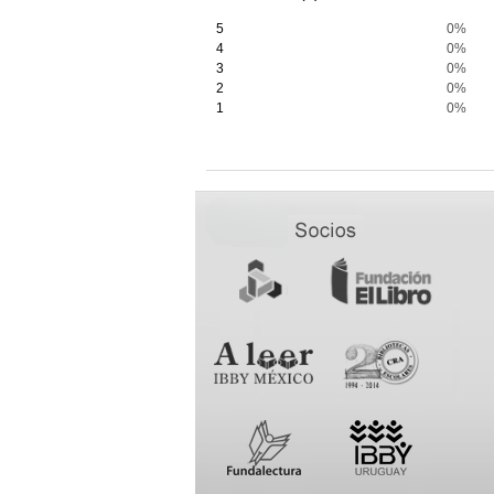
5
0%
4
0%
3
0%
2
0%
1
0%