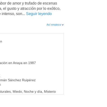
sabor de amor y trufado de escenas
 el gusto y atracción por lo exótico,
 intenso, son...
Seguir leyendo
Así empieza
nn
cación en Anaya en 1987
X
rmán Sánchez Ruipérez
s
rales, Miedo, Noche y día, Misterio