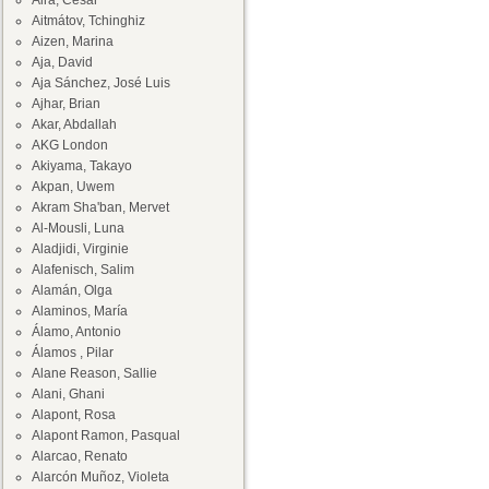
Aira, César
Aitmátov, Tchinghiz
Aizen, Marina
Aja, David
Aja Sánchez, José Luis
Ajhar, Brian
Akar, Abdallah
AKG London
Akiyama, Takayo
Akpan, Uwem
Akram Sha'ban, Mervet
Al-Mousli, Luna
Aladjidi, Virginie
Alafenisch, Salim
Alamán, Olga
Alaminos, María
Álamo, Antonio
Álamos , Pilar
Alane Reason, Sallie
Alani, Ghani
Alapont, Rosa
Alapont Ramon, Pasqual
Alarcao, Renato
Alarcón Muñoz, Violeta