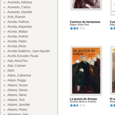
Acevedo, Adriana
Acevedo, Carlos
Acevedo, Desirée
Acín, Ramón
Acosta, Patricia
Cuentos de fantasmas
Cue
Edgar Allan Poe
Edga
Acosta, Alejandra
Acosta, Matías
Acosta, Andrés
Acosta, Pablo
Acosta, Alicia
Acosta Gutiérrez, Juan Agustín
Acuña Escuder, Paula
Ada, Alma Flor
Ada, Carmen
Aitch
Adam, Catherine
Adam, Peggy
Adams, Susan
Adams, Simon
Adams, Steve
La guerra de Amaya
El 
Adams, Tom
Vicente Muñoz Puelles
Vice
Adams, Jennifer
Adams, Pedro
Adamson, Ged