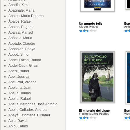
Abadía, Ximo
Abagnale, Maria
Ábalos, María Dolores
Ábalos, Rafael
Un mundo feliz
Est
Ábalos, Eugenia
Aldous Huxley
Art
Abarca, Marisol
Abásolo, María
Abbado, Claudio
Abbasian, Pooya
Abbott, Simon
Abdel-Fattah, Randa
Abdel-Qadir, Ghazi
Abedi, Isabel
Abel, Jessica
Abel Prot, Viviane
Abeleira, Juan
Abella, Tomás
Abella, Rafael
Abella Mardones, José Antonio
Abello Collados, Andrea
El misterio del cisne
Esc
Vicente Muñoz Puelles
Vice
Abeyà Lafontana, Elisabet
Abia, David
Abio, Carlos