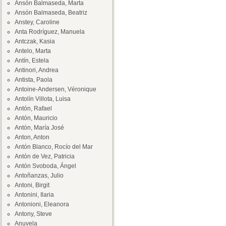
Ansón Balmaseda, Marta
Ansón Balmaseda, Beatriz
Anstey, Caroline
Anta Rodríguez, Manuela
Antczak, Kasia
Antelo, Marta
Antín, Estela
Antinori, Andrea
Antista, Paola
Antoine-Andersen, Véronique
Antolín Villota, Luisa
Antón, Rafael
Antón, Mauricio
Antón, María José
Anton, Anton
Antón Blanco, Rocío del Mar
Antón de Vez, Patricia
Antón Svoboda, Ángel
Antoñanzas, Julio
Antoni, Birgit
Antonini, Ilaria
Antonioni, Eleanora
Antony, Steve
Anuvela