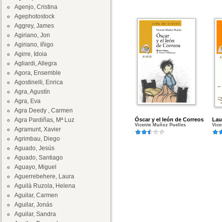
Agenjo, Cristina
Agephotostock
Aggrey, James
Agiriano, Jon
Agiriano, Iñigo
Agirre, Idoia
Agliardi, Allegra
Agora, Ensemble
Agostinelli, Enrica
Agra, Agustín
Agra, Eva
Agra Deedy , Carmen
Agra Pardiñas, Mª Luz
Óscar y el león de Correos
Lau
Vicente Muñoz Puelles
Vice
Agramunt, Xavier
Agrimbau, Diego
Aguado, Jesús
Aguado, Santiago
Aguayo, Miguel
Aguerrebehere, Laura
Aguilà Ruzola, Helena
Aguilar, Carmen
Aguilar, Jonás
Aguilar, Sandra