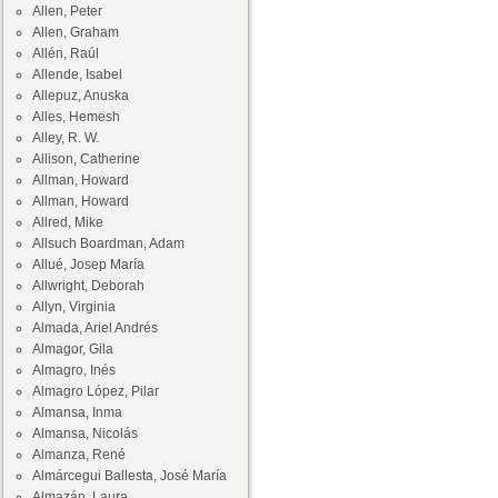
Allen, Peter
Allen, Graham
Allén, Raúl
Allende, Isabel
Allepuz, Anuska
Alles, Hemesh
Alley, R. W.
Allison, Catherine
Allman, Howard
Allman, Howard
Allred, Mike
Allsuch Boardman, Adam
Allué, Josep María
Allwright, Deborah
Allyn, Virginia
Almada, Ariel Andrés
Almagor, Gila
Almagro, Inés
Almagro López, Pilar
Almansa, Inma
Almansa, Nicolás
Almanza, René
Almárcegui Ballesta, José María
Almazán, Laura