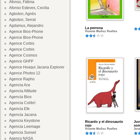
Afonso, Fátima
Afonso Esteves, Cecilia
Agboton, Agnès
Agboton, Serrat
Agdamus, Alejandro
La perrona
Agence Bios-Phone
Vicente Muñoz Puelles
Agence Bios-Phone
Agence Corbis
Agence Corbis
Agence Cosmos
Agence GHFP
Agence Hoaqui Jacana Explorer
Agence Photos 12
Agence Rapho
Agencia Ace
Agencia Altitude
Agencia Bios
Agencia Colibrí
Agencia Efe
Agencia Jacana
Agencia Keystone
Ricardo y el dinosaurio
Juv
rojo
som
Agencia Leemage
Vicente Muñoz Puelles
Jos
Agencia Sunset
Agency NASA