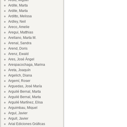
Ardid, Miguel
Ardite, Marta
Ardite, Marta
Arditto, Melissa
Ardley, Neil
Areco, Amelie
Aregui, Matthias
Arellano, Marta M.
Arenal, Sandra
Arend, Doris
Arenz, Ewald
Ares, José Ángel
Arespacochaga, Marina
Areta, Joaquín
Argelich, Diana
Argemí, Roser
Arguedas, José María
Arguilé Bernal, Marta
Arguilé Bernal, Marta
Arguilé Martínez, Elisa
Arguimbau, Miquel
Argul, Javier
Argull, Javier
Arial Ediciones Gráficas