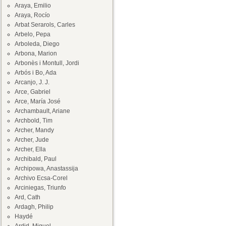
Araya, Emilio
Araya, Rocío
Arbat Serarols, Carles
Arbelo, Pepa
Arboleda, Diego
Arbona, Marion
Arbonès i Montull, Jordi
Arbós i Bo, Ada
Arcanjo, J. J.
Arce, Gabriel
Arce, María José
Archambault, Ariane
Archbold, Tim
Archer, Mandy
Archer, Jude
Archer, Ella
Archibald, Paul
Archipowa, Anastassija
Archivo Ecsa-Corel
Arciniegas, Triunfo
Ard, Cath
Ardagh, Philip
Haydé