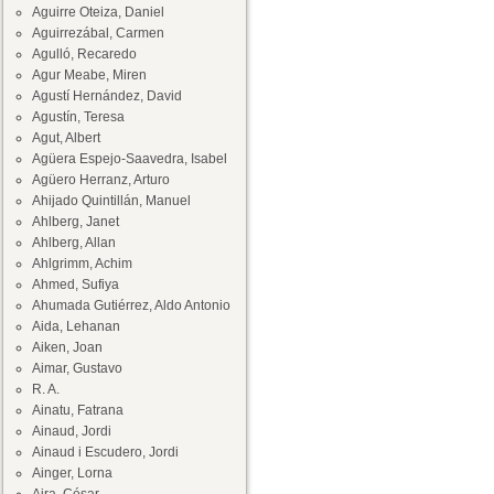
Aguirre Oteiza, Daniel
Aguirrezábal, Carmen
Agulló, Recaredo
Agur Meabe, Miren
Agustí Hernández, David
Agustín, Teresa
Agut, Albert
Agüera Espejo-Saavedra, Isabel
Agüero Herranz, Arturo
Ahijado Quintillán, Manuel
Ahlberg, Janet
Ahlberg, Allan
Ahlgrimm, Achim
Ahmed, Sufiya
Ahumada Gutiérrez, Aldo Antonio
Aida, Lehanan
Aiken, Joan
Aimar, Gustavo
R. A.
Ainatu, Fatrana
Ainaud, Jordi
Ainaud i Escudero, Jordi
Ainger, Lorna