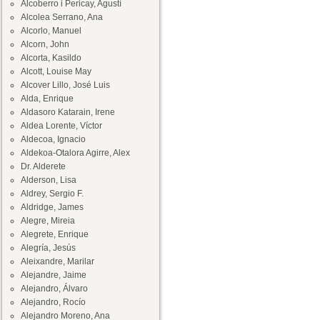
Alcoberro i Pericay, Agustí
Alcolea Serrano, Ana
Alcorlo, Manuel
Alcorn, John
Alcorta, Kasildo
Alcott, Louise May
Alcover Lillo, José Luis
Alda, Enrique
Aldasoro Katarain, Irene
Aldea Lorente, Víctor
Aldecoa, Ignacio
Aldekoa-Otalora Agirre, Alex
Dr. Alderete
Alderson, Lisa
Aldrey, Sergio F.
Aldridge, James
Alegre, Mireia
Alegrete, Enrique
Alegría, Jesús
Aleixandre, Marilar
Alejandre, Jaime
Alejandro, Álvaro
Alejandro, Rocío
Alejandro Moreno, Ana