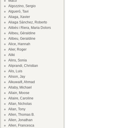
Maco
Algozzino, Sergio
Algueró, Tavi
Aliaga, Xavier
Aliaga Sánchez, Roberto
Alibés i Riera, Maria Dolors
Alibeu, Géraldine
Alibeu, Geraldine
Alice, Hannah
Alier, Roger
Aliki
Alins, Sonia
Aliprandi, Christian
Alis, Luis
Alison, Jay
Alkuwaifi, Ahmad
Allaby, Michael
Allain, Moose
Allaire, Caroline
Allan, Nicholas
Allan, Tony
Allen, Thomas B.
Allen, Jonathan
Allen, Francesca