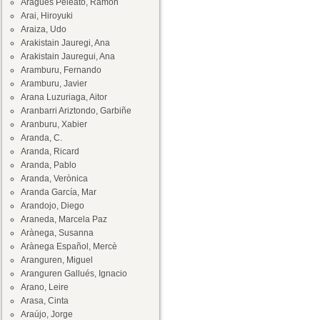
Aragüés Peleato, Ramón
Arai, Hiroyuki
Araiza, Udo
Arakistain Jauregi, Ana
Arakistain Jauregui, Ana
Aramburu, Fernando
Aramburu, Javier
Arana Luzuriaga, Aitor
Aranbarri Ariztondo, Garbiñe
Aranburu, Xabier
Aranda, C.
Aranda, Ricard
Aranda, Pablo
Aranda, Verònica
Aranda García, Mar
Arandojo, Diego
Araneda, Marcela Paz
Arànega, Susanna
Arànega Español, Mercè
Aranguren, Miguel
Aranguren Gallués, Ignacio
Arano, Leire
Arasa, Cinta
Araújo, Jorge