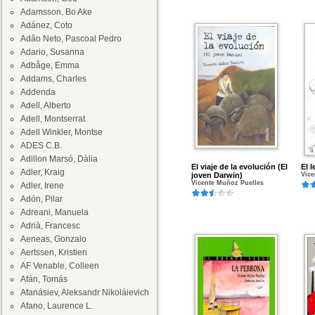
Adamsson, Bo Ake
Adánez, Coto
Adâo Neto, Pascoal Pedro
Adario, Susanna
Adbåge, Emma
Addams, Charles
Addenda
Adell, Alberto
Adell, Montserrat
Adell Winkler, Montse
ADES C.B.
Adillon Marsó, Dàlia
El viaje de la evolución (El
El 
Adler, Kraig
joven Darwin)
Vice
Vicente Muñoz Puelles
Adler, Irene
Adón, Pilar
Adreani, Manuela
Adrià, Francesc
Aeneas, Gonzalo
Aertssen, Kristien
AF Venable, Colleen
Afán, Tomás
Afanásiev, Aleksandr Nikoláievich
Afano, Laurence L.