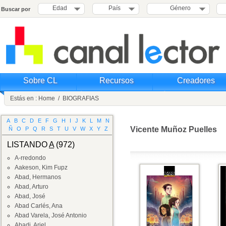
Edad
País
Género
Buscar por
Sobre CL
Recursos
Creadores
Estás en :
Home
/
BIOGRAFIAS
A
B
C
D
E
F
G
H
I
J
K
L
M
N
Vicente Muñoz Puelles
Ñ
O
P
Q
R
S
T
U
V
W
X
Y
Z
LISTANDO
A
(972)
A-rredondo
Aakeson, Kim Fupz
Abad, Hermanos
Abad, Arturo
Abad, José
Abad Carlés, Ana
Abad Varela, José Antonio
Abadi, Ariel