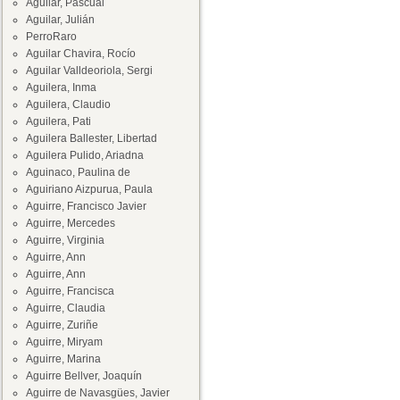
Aguilar, Pascual
Aguilar, Julián
PerroRaro
Aguilar Chavira, Rocío
Aguilar Valldeoriola, Sergi
Aguilera, Inma
Aguilera, Claudio
Aguilera, Pati
Aguilera Ballester, Libertad
Aguilera Pulido, Ariadna
Aguinaco, Paulina de
Aguiriano Aizpurua, Paula
Aguirre, Francisco Javier
Aguirre, Mercedes
Aguirre, Virginia
Aguirre, Ann
Aguirre, Ann
Aguirre, Francisca
Aguirre, Claudia
Aguirre, Zuriñe
Aguirre, Miryam
Aguirre, Marina
Aguirre Bellver, Joaquín
Aguirre de Navasgües, Javier