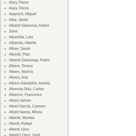
Alary, Pierre
Alary, Pierre
Alayrach, Miguel
Alba, Jaime
Albalat Salanova, Antoni
Joles
Albareda, Laia
Albarrán, Alberto
Albee, Sarah
Alberdi, Pilar
Alberdi Zinkunegi, Pedro
Albero, Teresa
Albero, Marina
Albero, Ana
Albero Gabaldón, Amalia
Alberola Ortiz, Carles
Alberoni, Francesco
Albert, Adrien
Albert García, Carmen
Albert Varela, Mireia
Alberte, Montse
Alberti, Rafael
Alberti, Gino
Albertí i Oriol, Jordi