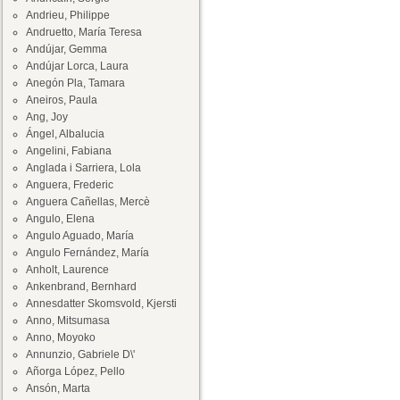
Andrieu, Philippe
Andruetto, María Teresa
Andújar, Gemma
Andújar Lorca, Laura
Anegón Pla, Tamara
Aneiros, Paula
Ang, Joy
Ángel, Albalucia
Angelini, Fabiana
Anglada i Sarriera, Lola
Anguera, Frederic
Anguera Cañellas, Mercè
Angulo, Elena
Angulo Aguado, María
Angulo Fernández, María
Anholt, Laurence
Ankenbrand, Bernhard
Annesdatter Skomsvold, Kjersti
Anno, Mitsumasa
Anno, Moyoko
Annunzio, Gabriele D\'
Añorga López, Pello
Ansón, Marta