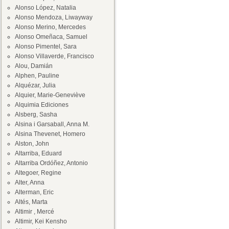
Alonso López, Natalia
Alonso Mendoza, Liwayway
Alonso Merino, Mercedes
Alonso Omeñaca, Samuel
Alonso Pimentel, Sara
Alonso Villaverde, Francisco
Alou, Damián
Alphen, Pauline
Alquézar, Julia
Alquier, Marie-Geneviève
Alquimia Ediciones
Alsberg, Sasha
Alsina i Garsaball, Anna M.
Alsina Thevenet, Homero
Alston, John
Altarriba, Eduard
Altarriba Ordóñez, Antonio
Altegoer, Regine
Alter, Anna
Alterman, Eric
Altés, Marta
Altimir , Mercé
Altimir, Kei Kensho