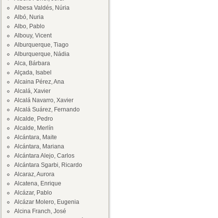
Albesa Valdés, Núria
Albó, Nuria
Albo, Pablo
Albouy, Vicent
Alburquerque, Tiago
Alburquerque, Nádia
Alca, Bárbara
Alçada, Isabel
Alcaina Pérez, Ana
Alcalá, Xavier
Alcalá Navarro, Xavier
Alcalá Suárez, Fernando
Alcalde, Pedro
Alcalde, Merlín
Alcántara, Maite
Alcántara, Mariana
Alcántara Alejo, Carlos
Alcántara Sgarbi, Ricardo
Alcaraz, Aurora
Alcatena, Enrique
Alcázar, Pablo
Alcázar Molero, Eugenia
Alcina Franch, José