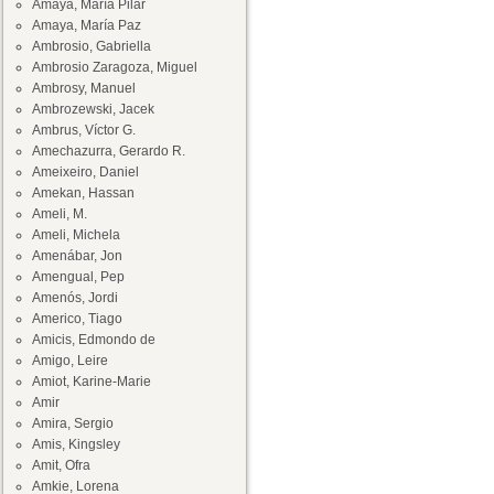
Amaya, María Pilar
Amaya, María Paz
Ambrosio, Gabriella
Ambrosio Zaragoza, Miguel
Ambrosy, Manuel
Ambrozewski, Jacek
Ambrus, Víctor G.
Amechazurra, Gerardo R.
Ameixeiro, Daniel
Amekan, Hassan
Ameli, M.
Ameli, Michela
Amenábar, Jon
Amengual, Pep
Amenós, Jordi
Americo, Tiago
Amicis, Edmondo de
Amigo, Leire
Amiot, Karine-Marie
Amir
Amira, Sergio
Amis, Kingsley
Amit, Ofra
Amkie, Lorena