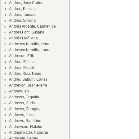
Andrés, José Carlos
Andres, Kristina
Andrés, Tamara
Andrés, Silvana
Andrés Argente, Carmen de
Andrès Font, Susana
Andrés Lleó, Ana
Andresco Kuraitis, Irene
Andresco Kuraitis, Laura
Andreson, Erik
Andreu, Fátima
Andreu, Mabel
Andreu Ruiz, Neus
Andreu Saburit, Carles
Andrevon, Jean-Pierre
Andrew, Ian
Andrews, Tequitia
Andrews, Chris
Andrews, Georgina
Andrews, Jesse
Andrews, Sandrine
Andrewson, Natalie
Andriamirado, Natacha
Andricaín, Sergio