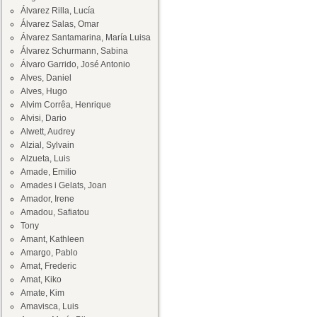
Álvarez Rilla, Lucía
Álvarez Salas, Omar
Álvarez Santamarina, María Luisa
Álvarez Schurmann, Sabina
Álvaro Garrido, José Antonio
Alves, Daniel
Alves, Hugo
Alvim Corrêa, Henrique
Alvisi, Dario
Alwett, Audrey
Alzial, Sylvain
Alzueta, Luis
Amade, Emilio
Amades i Gelats, Joan
Amador, Irene
Amadou, Safiatou
Tony
Amant, Kathleen
Amargo, Pablo
Amat, Frederic
Amat, Kiko
Amate, Kim
Amavisca, Luis