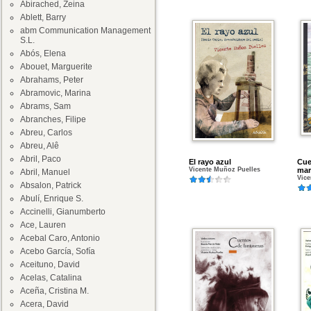
Abirached, Zeina
Ablett, Barry
abm Communication Management
S.L.
Abós, Elena
Abouet, Marguerite
Abrahams, Peter
Abramovic, Marina
Abrams, Sam
Abranches, Filipe
Abreu, Carlos
Abreu, Alê
Abril, Paco
El rayo azul
Cue
Vicente Muñoz Puelles
mar
Abril, Manuel
Vice
Absalon, Patrick
Abulí, Enrique S.
Accinelli, Gianumberto
Ace, Lauren
Acebal Caro, Antonio
Acebo García, Sofía
Aceituno, David
Acelas, Catalina
Aceña, Cristina M.
Acera, David