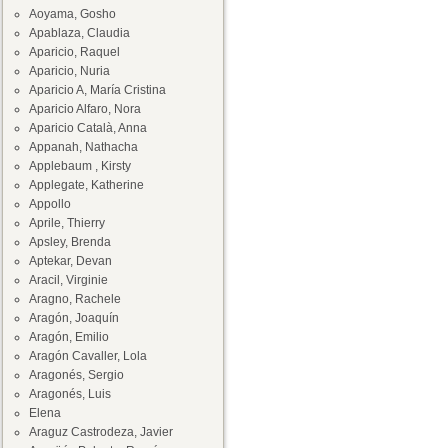
Aoyama, Gosho
Apablaza, Claudia
Aparicio, Raquel
Aparicio, Nuria
Aparicio A, María Cristina
Aparicio Alfaro, Nora
Aparicio Català, Anna
Appanah, Nathacha
Applebaum , Kirsty
Applegate, Katherine
Appollo
Aprile, Thierry
Apsley, Brenda
Aptekar, Devan
Aracil, Virginie
Aragno, Rachele
Aragón, Joaquín
Aragón, Emilio
Aragón Cavaller, Lola
Aragonés, Sergio
Aragonés, Luis
Elena
Araguz Castrodeza, Javier