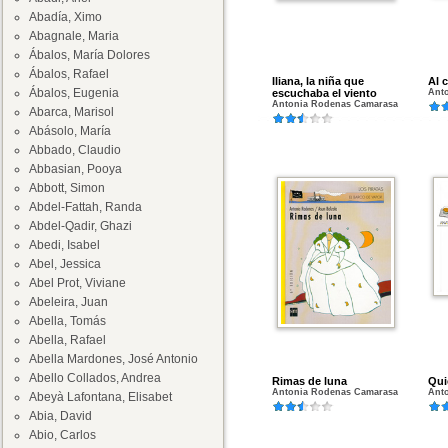
Abadía, Ximo
Abagnale, Maria
Ábalos, María Dolores
Ábalos, Rafael
Iliana, la niña que
Al 
Ábalos, Eugenia
escuchaba el viento
Ant
Antonia Rodenas Camarasa
Abarca, Marisol
Abásolo, María
Abbado, Claudio
Abbasian, Pooya
Abbott, Simon
Abdel-Fattah, Randa
Abdel-Qadir, Ghazi
Abedi, Isabel
Abel, Jessica
Abel Prot, Viviane
Abeleira, Juan
Abella, Tomás
Abella, Rafael
Abella Mardones, José Antonio
Abello Collados, Andrea
Rimas de luna
Qui
Antonia Rodenas Camarasa
Ant
Abeyà Lafontana, Elisabet
Abia, David
Abio, Carlos