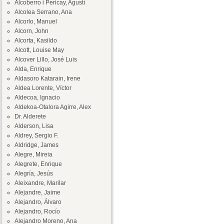
Alcoberro i Pericay, Agustí
Alcolea Serrano, Ana
Alcorlo, Manuel
Alcorn, John
Alcorta, Kasildo
Alcott, Louise May
Alcover Lillo, José Luis
Alda, Enrique
Aldasoro Katarain, Irene
Aldea Lorente, Víctor
Aldecoa, Ignacio
Aldekoa-Otalora Agirre, Alex
Dr. Alderete
Alderson, Lisa
Aldrey, Sergio F.
Aldridge, James
Alegre, Mireia
Alegrete, Enrique
Alegría, Jesús
Aleixandre, Marilar
Alejandre, Jaime
Alejandro, Álvaro
Alejandro, Rocío
Alejandro Moreno, Ana