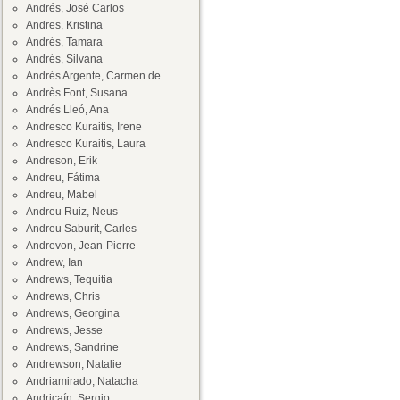
Andrés, José Carlos
Andres, Kristina
Andrés, Tamara
Andrés, Silvana
Andrés Argente, Carmen de
Andrès Font, Susana
Andrés Lleó, Ana
Andresco Kuraitis, Irene
Andresco Kuraitis, Laura
Andreson, Erik
Andreu, Fátima
Andreu, Mabel
Andreu Ruiz, Neus
Andreu Saburit, Carles
Andrevon, Jean-Pierre
Andrew, Ian
Andrews, Tequitia
Andrews, Chris
Andrews, Georgina
Andrews, Jesse
Andrews, Sandrine
Andrewson, Natalie
Andriamirado, Natacha
Andricaín, Sergio