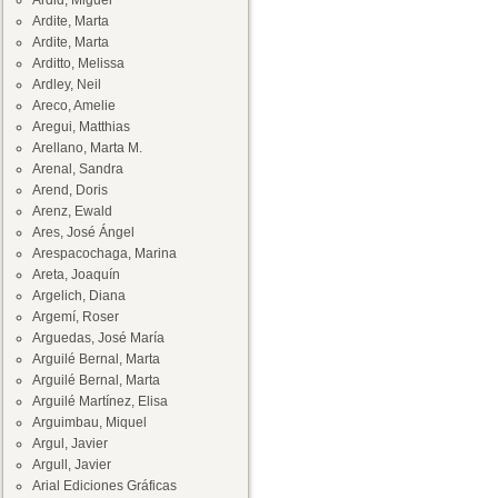
Ardid, Miguel
Ardite, Marta
Ardite, Marta
Arditto, Melissa
Ardley, Neil
Areco, Amelie
Aregui, Matthias
Arellano, Marta M.
Arenal, Sandra
Arend, Doris
Arenz, Ewald
Ares, José Ángel
Arespacochaga, Marina
Areta, Joaquín
Argelich, Diana
Argemí, Roser
Arguedas, José María
Arguilé Bernal, Marta
Arguilé Bernal, Marta
Arguilé Martínez, Elisa
Arguimbau, Miquel
Argul, Javier
Argull, Javier
Arial Ediciones Gráficas