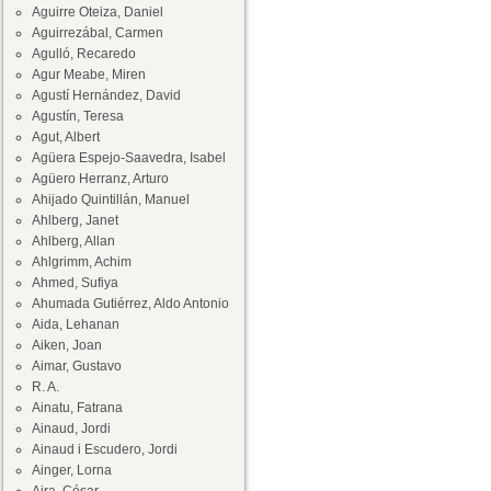
Aguirre Oteiza, Daniel
Aguirrezábal, Carmen
Agulló, Recaredo
Agur Meabe, Miren
Agustí Hernández, David
Agustín, Teresa
Agut, Albert
Agüera Espejo-Saavedra, Isabel
Agüero Herranz, Arturo
Ahijado Quintillán, Manuel
Ahlberg, Janet
Ahlberg, Allan
Ahlgrimm, Achim
Ahmed, Sufiya
Ahumada Gutiérrez, Aldo Antonio
Aida, Lehanan
Aiken, Joan
Aimar, Gustavo
R. A.
Ainatu, Fatrana
Ainaud, Jordi
Ainaud i Escudero, Jordi
Ainger, Lorna