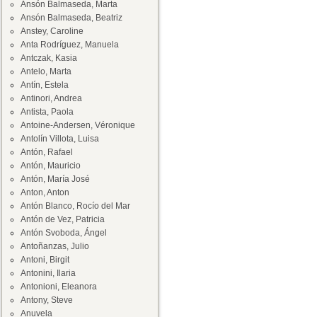
Ansón Balmaseda, Marta
Ansón Balmaseda, Beatriz
Anstey, Caroline
Anta Rodríguez, Manuela
Antczak, Kasia
Antelo, Marta
Antín, Estela
Antinori, Andrea
Antista, Paola
Antoine-Andersen, Véronique
Antolín Villota, Luisa
Antón, Rafael
Antón, Mauricio
Antón, María José
Anton, Anton
Antón Blanco, Rocío del Mar
Antón de Vez, Patricia
Antón Svoboda, Ángel
Antoñanzas, Julio
Antoni, Birgit
Antonini, Ilaria
Antonioni, Eleanora
Antony, Steve
Anuvela