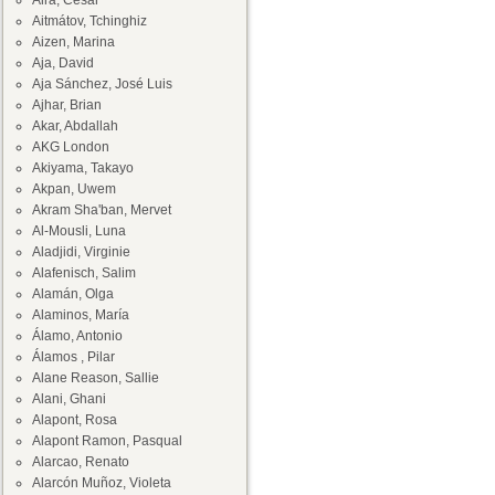
Aira, César
Aitmátov, Tchinghiz
Aizen, Marina
Aja, David
Aja Sánchez, José Luis
Ajhar, Brian
Akar, Abdallah
AKG London
Akiyama, Takayo
Akpan, Uwem
Akram Sha'ban, Mervet
Al-Mousli, Luna
Aladjidi, Virginie
Alafenisch, Salim
Alamán, Olga
Alaminos, María
Álamo, Antonio
Álamos , Pilar
Alane Reason, Sallie
Alani, Ghani
Alapont, Rosa
Alapont Ramon, Pasqual
Alarcao, Renato
Alarcón Muñoz, Violeta