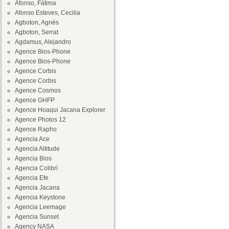
Afonso, Fátima
Afonso Esteves, Cecilia
Agboton, Agnès
Agboton, Serrat
Agdamus, Alejandro
Agence Bios-Phone
Agence Bios-Phone
Agence Corbis
Agence Corbis
Agence Cosmos
Agence GHFP
Agence Hoaqui Jacana Explorer
Agence Photos 12
Agence Rapho
Agencia Ace
Agencia Altitude
Agencia Bios
Agencia Colibrí
Agencia Efe
Agencia Jacana
Agencia Keystone
Agencia Leemage
Agencia Sunset
Agency NASA