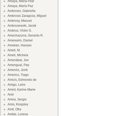
Amaya, María Pilar
Amaya, María Paz
Ambrosio, Gabriella
Ambrosio Zaragoza, Miguel
Ambrosy, Manuel
Ambrozewski, Jacek
Ambrus, Víctor G.
Amechazurra, Gerardo R.
Ameixeiro, Daniel
Amekan, Hassan
Ameli, M.
Ameli, Michela
Amenábar, Jon
Amengual, Pep
Amenós, Jordi
Americo, Tiago
Amicis, Edmondo de
Amigo, Leire
Amiot, Karine-Marie
Amir
Amira, Sergio
Amis, Kingsley
Amit, Ofra
Amkie, Lorena