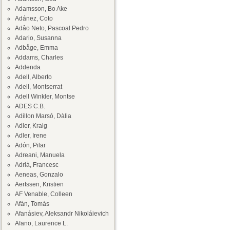
Adamsson, Bo Ake
Adánez, Coto
Adâo Neto, Pascoal Pedro
Adario, Susanna
Adbåge, Emma
Addams, Charles
Addenda
Adell, Alberto
Adell, Montserrat
Adell Winkler, Montse
ADES C.B.
Adillon Marsó, Dàlia
Adler, Kraig
Adler, Irene
Adón, Pilar
Adreani, Manuela
Adrià, Francesc
Aeneas, Gonzalo
Aertssen, Kristien
AF Venable, Colleen
Afán, Tomás
Afanásiev, Aleksandr Nikoláievich
Afano, Laurence L.