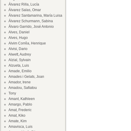
Álvarez Rilla, Lucía
Álvarez Salas, Omar
Álvarez Santamarina, María Luisa
Álvarez Schurmann, Sabina
Álvaro Garrido, José Antonio
Alves, Daniel
Alves, Hugo
Alvim Corrêa, Henrique
Alvisi, Dario
Alwett, Audrey
Alzial, Sylvain
Alzueta, Luis
Amade, Emilio
Amades i Gelats, Joan
Amador, Irene
Amadou, Safiatou
Tony
Amant, Kathleen
Amargo, Pablo
Amat, Frederic
Amat, Kiko
Amate, Kim
Amavisca, Luis