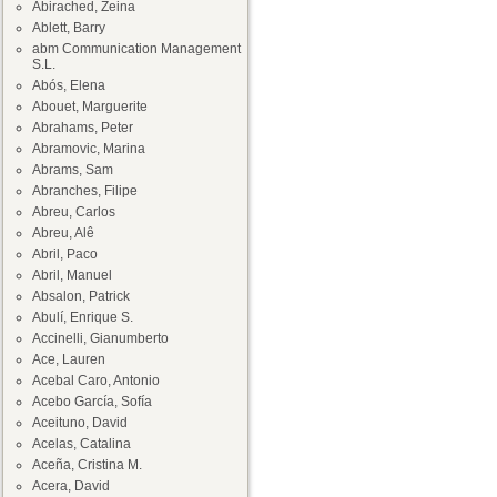
Abirached, Zeina
Ablett, Barry
abm Communication Management
S.L.
Abós, Elena
Abouet, Marguerite
Abrahams, Peter
Abramovic, Marina
Abrams, Sam
Abranches, Filipe
Abreu, Carlos
Abreu, Alê
Abril, Paco
Abril, Manuel
Absalon, Patrick
Abulí, Enrique S.
Accinelli, Gianumberto
Ace, Lauren
Acebal Caro, Antonio
Acebo García, Sofía
Aceituno, David
Acelas, Catalina
Aceña, Cristina M.
Acera, David