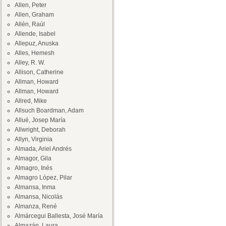
Allen, Peter
Allen, Graham
Allén, Raúl
Allende, Isabel
Allepuz, Anuska
Alles, Hemesh
Alley, R. W.
Allison, Catherine
Allman, Howard
Allman, Howard
Allred, Mike
Allsuch Boardman, Adam
Allué, Josep María
Allwright, Deborah
Allyn, Virginia
Almada, Ariel Andrés
Almagor, Gila
Almagro, Inés
Almagro López, Pilar
Almansa, Inma
Almansa, Nicolás
Almanza, René
Almárcegui Ballesta, José María
Almazán, Laura