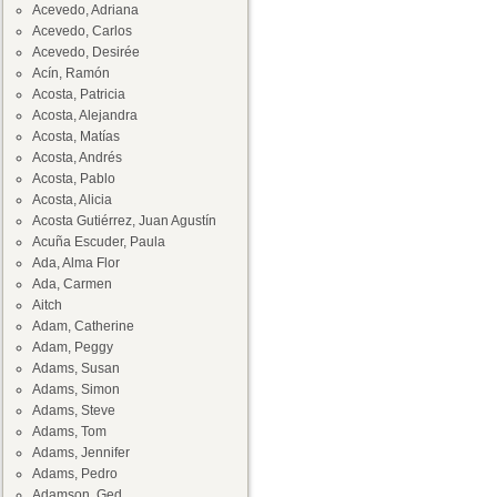
Acevedo, Adriana
Acevedo, Carlos
Acevedo, Desirée
Acín, Ramón
Acosta, Patricia
Acosta, Alejandra
Acosta, Matías
Acosta, Andrés
Acosta, Pablo
Acosta, Alicia
Acosta Gutiérrez, Juan Agustín
Acuña Escuder, Paula
Ada, Alma Flor
Ada, Carmen
Aitch
Adam, Catherine
Adam, Peggy
Adams, Susan
Adams, Simon
Adams, Steve
Adams, Tom
Adams, Jennifer
Adams, Pedro
Adamson, Ged