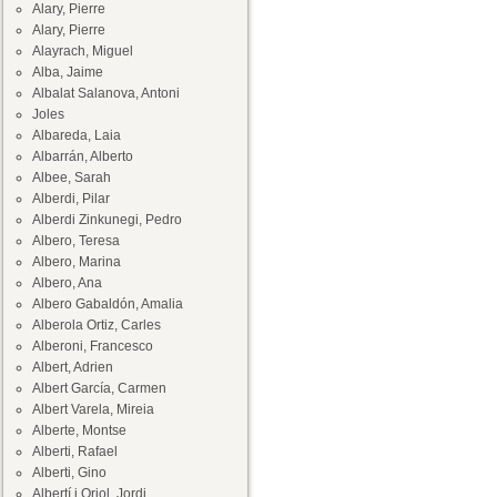
Alary, Pierre
Alary, Pierre
Alayrach, Miguel
Alba, Jaime
Albalat Salanova, Antoni
Joles
Albareda, Laia
Albarrán, Alberto
Albee, Sarah
Alberdi, Pilar
Alberdi Zinkunegi, Pedro
Albero, Teresa
Albero, Marina
Albero, Ana
Albero Gabaldón, Amalia
Alberola Ortiz, Carles
Alberoni, Francesco
Albert, Adrien
Albert García, Carmen
Albert Varela, Mireia
Alberte, Montse
Alberti, Rafael
Alberti, Gino
Albertí i Oriol, Jordi