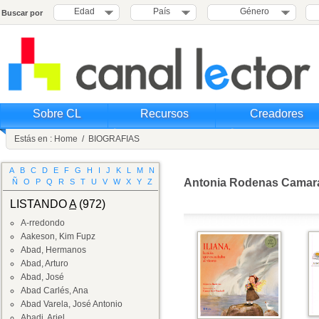
Edad
País
Género
Buscar por
Sobre CL
Recursos
Creadores
Estás en :
Home
/
BIOGRAFIAS
A
B
C
D
E
F
G
H
I
J
K
L
M
N
Antonia Rodenas Camar
Ñ
O
P
Q
R
S
T
U
V
W
X
Y
Z
LISTANDO
A
(972)
A-rredondo
Aakeson, Kim Fupz
Abad, Hermanos
Abad, Arturo
Abad, José
Abad Carlés, Ana
Abad Varela, José Antonio
Abadi, Ariel