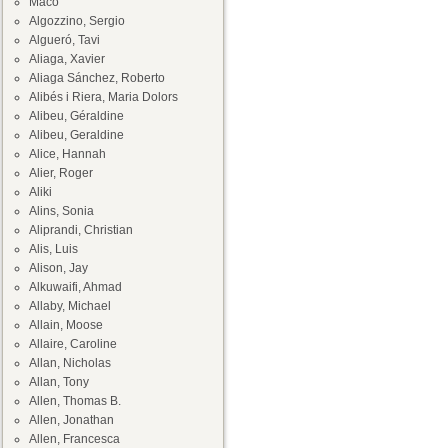
Maco
Algozzino, Sergio
Algueró, Tavi
Aliaga, Xavier
Aliaga Sánchez, Roberto
Alibés i Riera, Maria Dolors
Alibeu, Géraldine
Alibeu, Geraldine
Alice, Hannah
Alier, Roger
Aliki
Alins, Sonia
Aliprandi, Christian
Alis, Luis
Alison, Jay
Alkuwaifi, Ahmad
Allaby, Michael
Allain, Moose
Allaire, Caroline
Allan, Nicholas
Allan, Tony
Allen, Thomas B.
Allen, Jonathan
Allen, Francesca