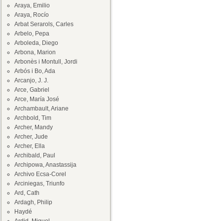
Araya, Emilio
Araya, Rocío
Arbat Serarols, Carles
Arbelo, Pepa
Arboleda, Diego
Arbona, Marion
Arbonès i Montull, Jordi
Arbós i Bo, Ada
Arcanjo, J. J.
Arce, Gabriel
Arce, María José
Archambault, Ariane
Archbold, Tim
Archer, Mandy
Archer, Jude
Archer, Ella
Archibald, Paul
Archipowa, Anastassija
Archivo Ecsa-Corel
Arciniegas, Triunfo
Ard, Cath
Ardagh, Philip
Haydé