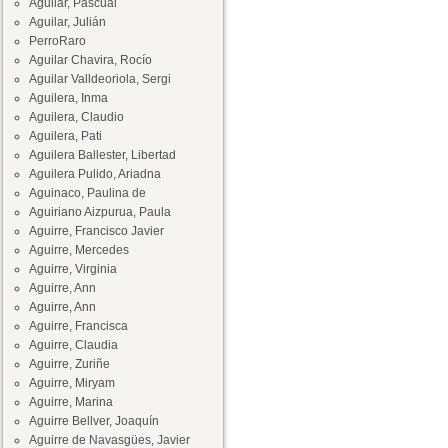
Aguilar, Pascual
Aguilar, Julián
PerroRaro
Aguilar Chavira, Rocío
Aguilar Valldeoriola, Sergi
Aguilera, Inma
Aguilera, Claudio
Aguilera, Pati
Aguilera Ballester, Libertad
Aguilera Pulido, Ariadna
Aguinaco, Paulina de
Aguiriano Aizpurua, Paula
Aguirre, Francisco Javier
Aguirre, Mercedes
Aguirre, Virginia
Aguirre, Ann
Aguirre, Ann
Aguirre, Francisca
Aguirre, Claudia
Aguirre, Zuriñe
Aguirre, Miryam
Aguirre, Marina
Aguirre Bellver, Joaquín
Aguirre de Navasgües, Javier