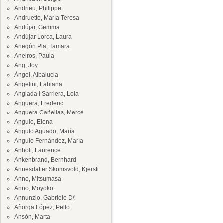
Andrieu, Philippe
Andruetto, María Teresa
Andújar, Gemma
Andújar Lorca, Laura
Anegón Pla, Tamara
Aneiros, Paula
Ang, Joy
Ángel, Albalucia
Angelini, Fabiana
Anglada i Sarriera, Lola
Anguera, Frederic
Anguera Cañellas, Mercè
Angulo, Elena
Angulo Aguado, María
Angulo Fernández, María
Anholt, Laurence
Ankenbrand, Bernhard
Annesdatter Skomsvold, Kjersti
Anno, Mitsumasa
Anno, Moyoko
Annunzio, Gabriele D\'
Añorga López, Pello
Ansón, Marta