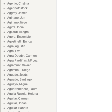
Agenjo, Cristina
Agephotostock
Aggrey, James
Agiriano, Jon
Agiriano, Iñigo
Agirre, Idoia
Agliardi, Allegra
Agora, Ensemble
Agostinelli, Enrica
Agra, Agustín
Agra, Eva
Agra Deedy , Carmen
Agra Pardiñas, Mª Luz
Agramunt, Xavier
Agrimbau, Diego
Aguado, Jesús
Aguado, Santiago
Aguayo, Miguel
Aguerrebehere, Laura
Aguilà Ruzola, Helena
Aguilar, Carmen
Aguilar, Jonás
Aguilar, Sandra