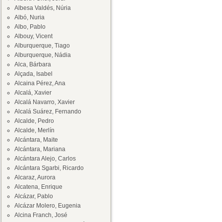
Albesa Valdés, Núria
Albó, Nuria
Albo, Pablo
Albouy, Vicent
Alburquerque, Tiago
Alburquerque, Nádia
Alca, Bárbara
Alçada, Isabel
Alcaina Pérez, Ana
Alcalá, Xavier
Alcalá Navarro, Xavier
Alcalá Suárez, Fernando
Alcalde, Pedro
Alcalde, Merlín
Alcántara, Maite
Alcántara, Mariana
Alcántara Alejo, Carlos
Alcántara Sgarbi, Ricardo
Alcaraz, Aurora
Alcatena, Enrique
Alcázar, Pablo
Alcázar Molero, Eugenia
Alcina Franch, José