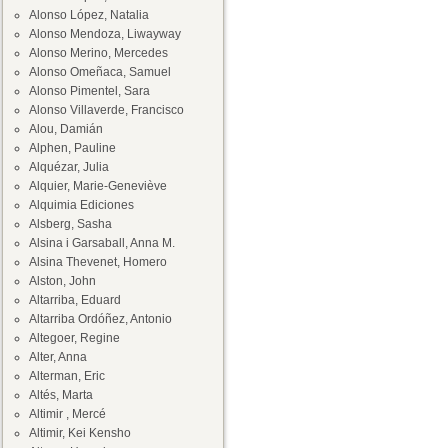
Alonso López, Natalia
Alonso Mendoza, Liwayway
Alonso Merino, Mercedes
Alonso Omeñaca, Samuel
Alonso Pimentel, Sara
Alonso Villaverde, Francisco
Alou, Damián
Alphen, Pauline
Alquézar, Julia
Alquier, Marie-Geneviève
Alquimia Ediciones
Alsberg, Sasha
Alsina i Garsaball, Anna M.
Alsina Thevenet, Homero
Alston, John
Altarriba, Eduard
Altarriba Ordóñez, Antonio
Altegoer, Regine
Alter, Anna
Alterman, Eric
Altés, Marta
Altimir , Mercé
Altimir, Kei Kensho