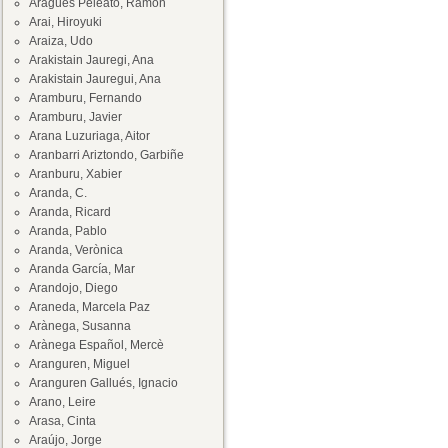
Aragüés Peleato, Ramón
Arai, Hiroyuki
Araiza, Udo
Arakistain Jauregi, Ana
Arakistain Jauregui, Ana
Aramburu, Fernando
Aramburu, Javier
Arana Luzuriaga, Aitor
Aranbarri Ariztondo, Garbiñe
Aranburu, Xabier
Aranda, C.
Aranda, Ricard
Aranda, Pablo
Aranda, Verònica
Aranda García, Mar
Arandojo, Diego
Araneda, Marcela Paz
Arànega, Susanna
Arànega Español, Mercè
Aranguren, Miguel
Aranguren Gallués, Ignacio
Arano, Leire
Arasa, Cinta
Araújo, Jorge