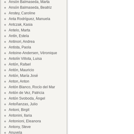
Ansón Balmaseda, Marta
Ansón Balmaseda, Beatriz
Anstey, Caroline
Anta Rodríguez, Manuela
Antczak, Kasia
Antelo, Marta
Antín, Estela
Antinori, Andrea
Antista, Paola
Antoine-Andersen, Véronique
Antolín Villota, Luisa
Antón, Rafael
Antón, Mauricio
Antón, María José
Anton, Anton
Antón Blanco, Rocío del Mar
Antón de Vez, Patricia
Antón Svoboda, Ángel
Antoñanzas, Julio
Antoni, Birgit
Antonini, Ilaria
Antonioni, Eleanora
Antony, Steve
Anuvela