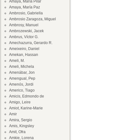
Amaya, María Pilar
Amaya, María Paz
Ambrosio, Gabriella
Ambrosio Zaragoza, Miguel
Ambrosy, Manuel
Ambrozewski, Jacek
Ambrus, Víctor G.
Amechazurra, Gerardo R.
Ameixeiro, Daniel
Amekan, Hassan
Ameli, M.
Ameli, Michela
Amenábar, Jon
Amengual, Pep
Amenós, Jordi
Americo, Tiago
Amicis, Edmondo de
Amigo, Leire
Amiot, Karine-Marie
Amir
Amira, Sergio
Amis, Kingsley
Amit, Ofra
Amkie, Lorena