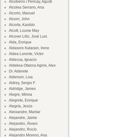
Alcoberro i Pericay, Agustí
Alcolea Serrano, Ana
Alcorlo, Manuel
Alcorn, John
Alcorta, Kasildo
Alcott, Louise May
Alcover Lillo, José Luis
Alda, Enrique
Aldasoro Katarain, Irene
Aldea Lorente, Víctor
Aldecoa, Ignacio
Aldekoa-Otalora Agirre, Alex
Dr. Alderete
Alderson, Lisa
Aldrey, Sergio F.
Aldridge, James
Alegre, Mireia
Alegrete, Enrique
Alegría, Jesús
Aleixandre, Marilar
Alejandre, Jaime
Alejandro, Álvaro
Alejandro, Rocío
Alejandro Moreno, Ana