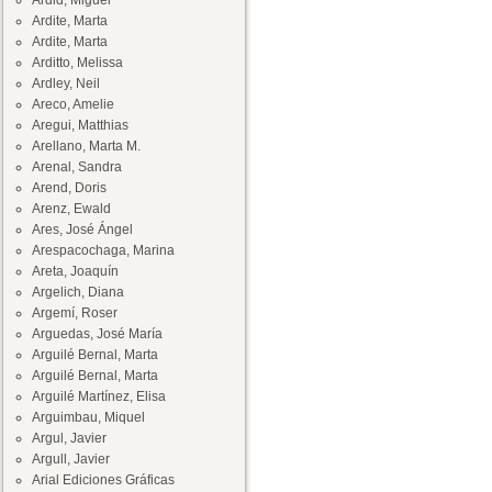
Ardid, Miguel
Ardite, Marta
Ardite, Marta
Arditto, Melissa
Ardley, Neil
Areco, Amelie
Aregui, Matthias
Arellano, Marta M.
Arenal, Sandra
Arend, Doris
Arenz, Ewald
Ares, José Ángel
Arespacochaga, Marina
Areta, Joaquín
Argelich, Diana
Argemí, Roser
Arguedas, José María
Arguilé Bernal, Marta
Arguilé Bernal, Marta
Arguilé Martínez, Elisa
Arguimbau, Miquel
Argul, Javier
Argull, Javier
Arial Ediciones Gráficas