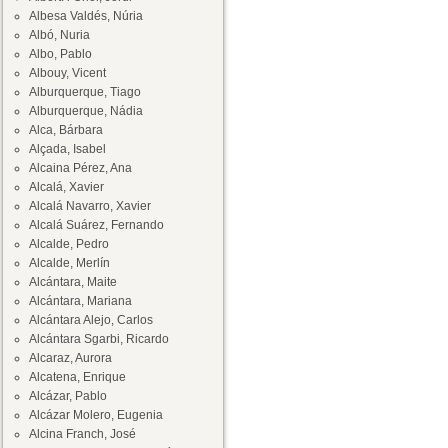
Albesa Valdés, Núria
Albó, Nuria
Albo, Pablo
Albouy, Vicent
Alburquerque, Tiago
Alburquerque, Nádia
Alca, Bárbara
Alçada, Isabel
Alcaina Pérez, Ana
Alcalá, Xavier
Alcalá Navarro, Xavier
Alcalá Suárez, Fernando
Alcalde, Pedro
Alcalde, Merlín
Alcántara, Maite
Alcántara, Mariana
Alcántara Alejo, Carlos
Alcántara Sgarbi, Ricardo
Alcaraz, Aurora
Alcatena, Enrique
Alcázar, Pablo
Alcázar Molero, Eugenia
Alcina Franch, José