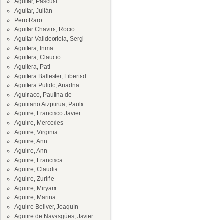
Aguilar, Pascual
Aguilar, Julián
PerroRaro
Aguilar Chavira, Rocío
Aguilar Valldeoriola, Sergi
Aguilera, Inma
Aguilera, Claudio
Aguilera, Pati
Aguilera Ballester, Libertad
Aguilera Pulido, Ariadna
Aguinaco, Paulina de
Aguiriano Aizpurua, Paula
Aguirre, Francisco Javier
Aguirre, Mercedes
Aguirre, Virginia
Aguirre, Ann
Aguirre, Ann
Aguirre, Francisca
Aguirre, Claudia
Aguirre, Zuriñe
Aguirre, Miryam
Aguirre, Marina
Aguirre Bellver, Joaquín
Aguirre de Navasgües, Javier