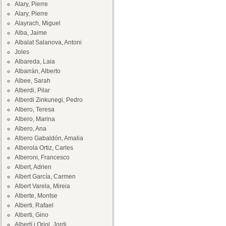
Alary, Pierre
Alary, Pierre
Alayrach, Miguel
Alba, Jaime
Albalat Salanova, Antoni
Joles
Albareda, Laia
Albarrán, Alberto
Albee, Sarah
Alberdi, Pilar
Alberdi Zinkunegi, Pedro
Albero, Teresa
Albero, Marina
Albero, Ana
Albero Gabaldón, Amalia
Alberola Ortiz, Carles
Alberoni, Francesco
Albert, Adrien
Albert García, Carmen
Albert Varela, Mireia
Alberte, Montse
Alberti, Rafael
Alberti, Gino
Albertí i Oriol, Jordi