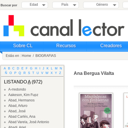
Edad
País
Género
Buscar por
Sobre CL
Recursos
Creadores
Estás en :
Home
/
BIOGRAFIAS
A
B
C
D
E
F
G
H
I
J
K
L
M
N
Ana Bergua Vilalta
Ñ
O
P
Q
R
S
T
U
V
W
X
Y
Z
LISTANDO
A
(972)
A-rredondo
Aakeson, Kim Fupz
Abad, Hermanos
Abad, Arturo
Abad, José
Abad Carlés, Ana
Abad Varela, José Antonio
Abadi, Ariel