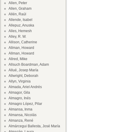
Allen, Peter
Allen, Graham
Allén, Raúl
Allende, Isabel
Allepuz, Anuska
Alles, Hemesh
Alley, R. W.
Allison, Catherine
Allman, Howard
Allman, Howard
Allred, Mike
Allsuch Boardman, Adam
Allué, Josep María
Allwright, Deborah
Allyn, Virginia
Almada, Ariel Andrés
Almagor, Gila
Almagro, Inés
Almagro López, Pilar
Almansa, Inma
Almansa, Nicolás
Almanza, René
Almárcegui Ballesta, José María
Almazán, Laura