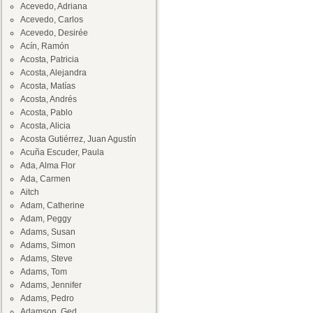
Acevedo, Adriana
Acevedo, Carlos
Acevedo, Desirée
Acín, Ramón
Acosta, Patricia
Acosta, Alejandra
Acosta, Matías
Acosta, Andrés
Acosta, Pablo
Acosta, Alicia
Acosta Gutiérrez, Juan Agustín
Acuña Escuder, Paula
Ada, Alma Flor
Ada, Carmen
Aitch
Adam, Catherine
Adam, Peggy
Adams, Susan
Adams, Simon
Adams, Steve
Adams, Tom
Adams, Jennifer
Adams, Pedro
Adamson, Ged