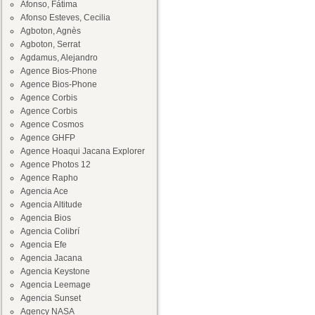
Afonso, Fátima
Afonso Esteves, Cecilia
Agboton, Agnès
Agboton, Serrat
Agdamus, Alejandro
Agence Bios-Phone
Agence Bios-Phone
Agence Corbis
Agence Corbis
Agence Cosmos
Agence GHFP
Agence Hoaqui Jacana Explorer
Agence Photos 12
Agence Rapho
Agencia Ace
Agencia Altitude
Agencia Bios
Agencia Colibrí
Agencia Efe
Agencia Jacana
Agencia Keystone
Agencia Leemage
Agencia Sunset
Agency NASA