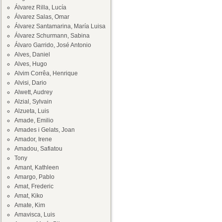
Álvarez Rilla, Lucía
Álvarez Salas, Omar
Álvarez Santamarina, María Luisa
Álvarez Schurmann, Sabina
Álvaro Garrido, José Antonio
Alves, Daniel
Alves, Hugo
Alvim Corrêa, Henrique
Alvisi, Dario
Alwett, Audrey
Alzial, Sylvain
Alzueta, Luis
Amade, Emilio
Amades i Gelats, Joan
Amador, Irene
Amadou, Safiatou
Tony
Amant, Kathleen
Amargo, Pablo
Amat, Frederic
Amat, Kiko
Amate, Kim
Amavisca, Luis