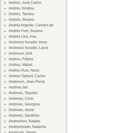
Andrés, José Carlos
Andres, Kristina
Andrés, Tamara
Andrés, Silvana
Andrés Argente, Carmen de
Andrès Font, Susana
Andrés Lleó, Ana
Andresco Kuraitis, Irene
Andresco Kuraitis, Laura
Andreson, Erik
Andreu, Fátima
Andreu, Mabel
Andreu Ruiz, Neus
Andreu Saburit, Carles
Andrevon, Jean-Pierre
Andrew, Ian
Andrews, Tequitia
Andrews, Chris
Andrews, Georgina
Andrews, Jesse
Andrews, Sandrine
Andrewson, Natalie
Andriamirado, Natacha
Andricaín, Sergio