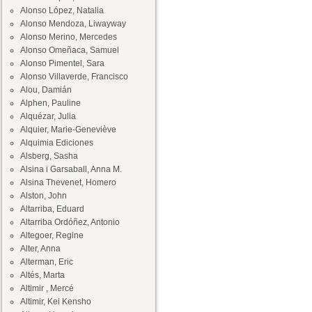
Alonso López, Natalia
Alonso Mendoza, Liwayway
Alonso Merino, Mercedes
Alonso Omeñaca, Samuel
Alonso Pimentel, Sara
Alonso Villaverde, Francisco
Alou, Damián
Alphen, Pauline
Alquézar, Julia
Alquier, Marie-Geneviève
Alquimia Ediciones
Alsberg, Sasha
Alsina i Garsaball, Anna M.
Alsina Thevenet, Homero
Alston, John
Altarriba, Eduard
Altarriba Ordóñez, Antonio
Altegoer, Regine
Alter, Anna
Alterman, Eric
Altés, Marta
Altimir , Mercé
Altimir, Kei Kensho