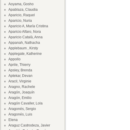
Aoyama, Gosho
Apablaza, Claudia
Aparicio, Raquel
Aparicio, Nuria
Aparicio A, María Cristina
Aparicio Alfaro, Nora
Aparicio Català, Anna
Appanah, Nathacha
Applebaum , Kirsty
Applegate, Katherine
Appollo
Aprile, Thierry
Apsley, Brenda
Aptekar, Devan
Aracil, Virginie
Aragno, Rachele
Aragón, Joaquín
Aragón, Emilio
Aragón Cavaller, Lola
Aragonés, Sergio
Aragonés, Luis
Elena
Araguz Castrodeza, Javier