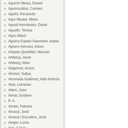
Aguirre Oteiza, Daniel
Aguirrezábal, Carmen
Agulló, Recaredo
Agur Meabe, Miren
Agustí Hernández, David
Agustín, Teresa
Agut, Albert
Agüera Espejo-Saavedra, Isabel
Agüero Herranz, Arturo
Ahijado Quintillán, Manuel
Ahlberg, Janet
Ahlberg, Allan
Ahlgrimm, Achim
Ahmed, Sufiya
Ahumada Gutiérrez, Aldo Antonio
Aida, Lehanan
Aiken, Joan
Aimar, Gustavo
R. A.
Ainatu, Fatrana
Ainaud, Jordi
Ainaud i Escudero, Jordi
Ainger, Lorna