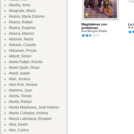
Abadía, Ximo
Abagnale, Maria
Ábalos, María Dolores
Ábalos, Rafael
Magdalenas con
La 
Ábalos, Eugenia
problemas
Ana 
Ana Bergua Vilalta
Abarca, Marisol
Abásolo, María
Abbado, Claudio
Abbasian, Pooya
Abbott, Simon
Abdel-Fattah, Randa
Abdel-Qadir, Ghazi
Abedi, Isabel
Abel, Jessica
Abel Prot, Viviane
Abeleira, Juan
Abella, Tomás
Abella, Rafael
Abella Mardones, José Antonio
Abello Collados, Andrea
Abeyà Lafontana, Elisabet
Abia, David
Abio, Carlos