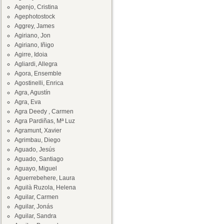
Agenjo, Cristina
Agephotostock
Aggrey, James
Agiriano, Jon
Agiriano, Iñigo
Agirre, Idoia
Agliardi, Allegra
Agora, Ensemble
Agostinelli, Enrica
Agra, Agustín
Agra, Eva
Agra Deedy , Carmen
Agra Pardiñas, Mª Luz
Agramunt, Xavier
Agrimbau, Diego
Aguado, Jesús
Aguado, Santiago
Aguayo, Miguel
Aguerrebehere, Laura
Aguilà Ruzola, Helena
Aguilar, Carmen
Aguilar, Jonás
Aguilar, Sandra