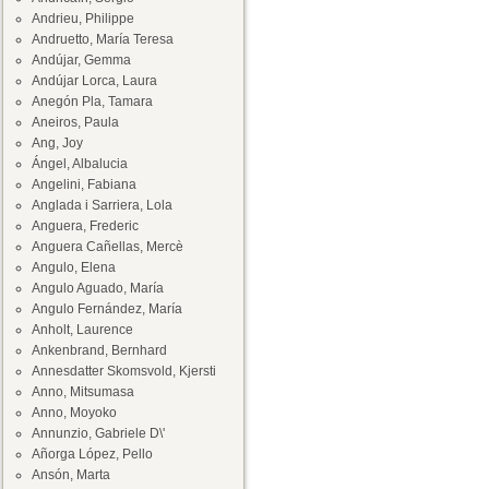
Andrieu, Philippe
Andruetto, María Teresa
Andújar, Gemma
Andújar Lorca, Laura
Anegón Pla, Tamara
Aneiros, Paula
Ang, Joy
Ángel, Albalucia
Angelini, Fabiana
Anglada i Sarriera, Lola
Anguera, Frederic
Anguera Cañellas, Mercè
Angulo, Elena
Angulo Aguado, María
Angulo Fernández, María
Anholt, Laurence
Ankenbrand, Bernhard
Annesdatter Skomsvold, Kjersti
Anno, Mitsumasa
Anno, Moyoko
Annunzio, Gabriele D\'
Añorga López, Pello
Ansón, Marta