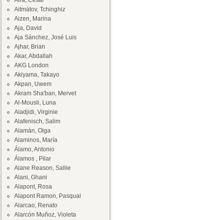
Aira, César
Aitmátov, Tchinghiz
Aizen, Marina
Aja, David
Aja Sánchez, José Luis
Ajhar, Brian
Akar, Abdallah
AKG London
Akiyama, Takayo
Akpan, Uwem
Akram Sha'ban, Mervet
Al-Mousli, Luna
Aladjidi, Virginie
Alafenisch, Salim
Alamán, Olga
Alaminos, María
Álamo, Antonio
Álamos , Pilar
Alane Reason, Sallie
Alani, Ghani
Alapont, Rosa
Alapont Ramon, Pasqual
Alarcao, Renato
Alarcón Muñoz, Violeta