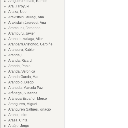
Aragüés Peleato, Ramón
Arai, Hiroyuki
Araiza, Udo
Arakistain Jauregi, Ana
Arakistain Jauregui, Ana
Aramburu, Fernando
Aramburu, Javier
Arana Luzuriaga, Aitor
Aranbarri Ariztondo, Garbiñe
Aranburu, Xabier
Aranda, C.
Aranda, Ricard
Aranda, Pablo
Aranda, Verònica
Aranda García, Mar
Arandojo, Diego
Araneda, Marcela Paz
Arànega, Susanna
Arànega Español, Mercè
Aranguren, Miguel
Aranguren Gallués, Ignacio
Arano, Leire
Arasa, Cinta
Araújo, Jorge