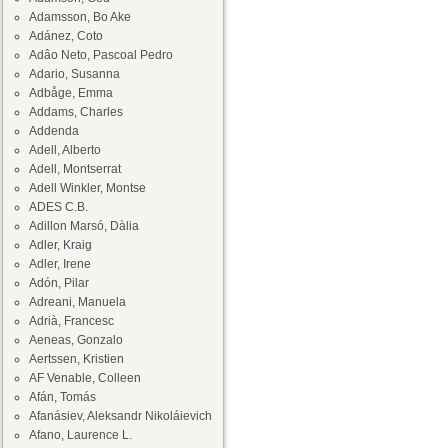
Adamsson, Bo Ake
Adánez, Coto
Adâo Neto, Pascoal Pedro
Adario, Susanna
Adbåge, Emma
Addams, Charles
Addenda
Adell, Alberto
Adell, Montserrat
Adell Winkler, Montse
ADES C.B.
Adillon Marsó, Dàlia
Adler, Kraig
Adler, Irene
Adón, Pilar
Adreani, Manuela
Adrià, Francesc
Aeneas, Gonzalo
Aertssen, Kristien
AF Venable, Colleen
Afán, Tomás
Afanásiev, Aleksandr Nikoláievich
Afano, Laurence L.