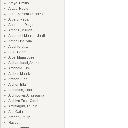
Araya, Emilio
Araya, Rocío
Arbat Serarols, Carles
Arbelo, Pepa
Arboleda, Diego
Arbona, Marion
Arbonès i Montull, Jordi
Arbós i Bo, Ada
Arcanjo, J. J.
Arce, Gabriel
Arce, María José
Archambault, Ariane
Archbold, Tim
Archer, Mandy
Archer, Jude
Archer, Ella
Archibald, Paul
Archipowa, Anastassija
Archivo Ecsa-Corel
Arciniegas, Triunfo
Ard, Cath
Ardagh, Philip
Haydé