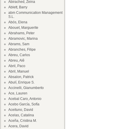
Abirached, Zeina
Ablett, Barry
abm Communication Management
S.L.
Abós, Elena
Abouet, Marguerite
Abrahams, Peter
Abramovic, Marina
Abrams, Sam
Abranches, Filipe
Abreu, Carlos
Abreu, Alê
Abril, Paco
Abril, Manuel
Absalon, Patrick
Abulí, Enrique S.
Accinelli, Gianumberto
Ace, Lauren
Acebal Caro, Antonio
Acebo García, Sofía
Aceituno, David
Acelas, Catalina
Aceña, Cristina M.
Acera, David