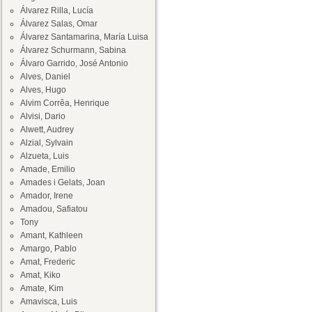
Álvarez Rilla, Lucía
Álvarez Salas, Omar
Álvarez Santamarina, María Luisa
Álvarez Schurmann, Sabina
Álvaro Garrido, José Antonio
Alves, Daniel
Alves, Hugo
Alvim Corrêa, Henrique
Alvisi, Dario
Alwett, Audrey
Alzial, Sylvain
Alzueta, Luis
Amade, Emilio
Amades i Gelats, Joan
Amador, Irene
Amadou, Safiatou
Tony
Amant, Kathleen
Amargo, Pablo
Amat, Frederic
Amat, Kiko
Amate, Kim
Amavisca, Luis