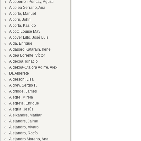
Alcoberro i Pericay, Agustí
Alcolea Serrano, Ana
Alcorlo, Manuel
Alcorn, John
Alcorta, Kasildo
Alcott, Louise May
Alcover Lillo, José Luis
Alda, Enrique
Aldasoro Katarain, Irene
Aldea Lorente, Víctor
Aldecoa, Ignacio
Aldekoa-Otalora Agirre, Alex
Dr. Alderete
Alderson, Lisa
Aldrey, Sergio F.
Aldridge, James
Alegre, Mireia
Alegrete, Enrique
Alegría, Jesús
Aleixandre, Marilar
Alejandre, Jaime
Alejandro, Álvaro
Alejandro, Rocío
Alejandro Moreno, Ana