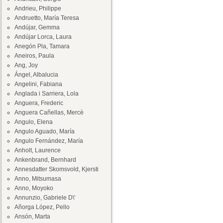
Andrieu, Philippe
Andruetto, María Teresa
Andújar, Gemma
Andújar Lorca, Laura
Anegón Pla, Tamara
Aneiros, Paula
Ang, Joy
Ángel, Albalucia
Angelini, Fabiana
Anglada i Sarriera, Lola
Anguera, Frederic
Anguera Cañellas, Mercè
Angulo, Elena
Angulo Aguado, María
Angulo Fernández, María
Anholt, Laurence
Ankenbrand, Bernhard
Annesdatter Skomsvold, Kjersti
Anno, Mitsumasa
Anno, Moyoko
Annunzio, Gabriele D\'
Añorga López, Pello
Ansón, Marta