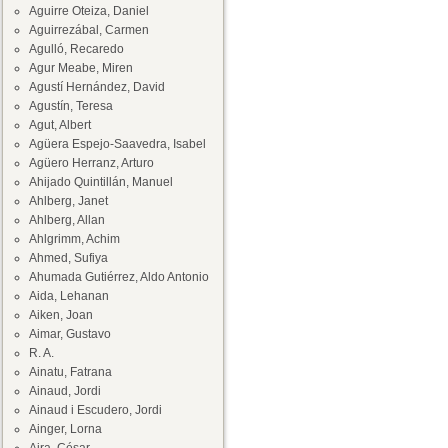
Aguirre Oteiza, Daniel
Aguirrezábal, Carmen
Agulló, Recaredo
Agur Meabe, Miren
Agustí Hernández, David
Agustín, Teresa
Agut, Albert
Agüera Espejo-Saavedra, Isabel
Agüero Herranz, Arturo
Ahijado Quintillán, Manuel
Ahlberg, Janet
Ahlberg, Allan
Ahlgrimm, Achim
Ahmed, Sufiya
Ahumada Gutiérrez, Aldo Antonio
Aida, Lehanan
Aiken, Joan
Aimar, Gustavo
R. A.
Ainatu, Fatrana
Ainaud, Jordi
Ainaud i Escudero, Jordi
Ainger, Lorna