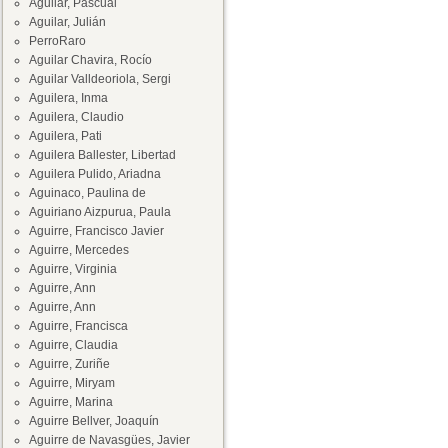
Aguilar, Pascual
Aguilar, Julián
PerroRaro
Aguilar Chavira, Rocío
Aguilar Valldeoriola, Sergi
Aguilera, Inma
Aguilera, Claudio
Aguilera, Pati
Aguilera Ballester, Libertad
Aguilera Pulido, Ariadna
Aguinaco, Paulina de
Aguiriano Aizpurua, Paula
Aguirre, Francisco Javier
Aguirre, Mercedes
Aguirre, Virginia
Aguirre, Ann
Aguirre, Ann
Aguirre, Francisca
Aguirre, Claudia
Aguirre, Zuriñe
Aguirre, Miryam
Aguirre, Marina
Aguirre Bellver, Joaquín
Aguirre de Navasgües, Javier