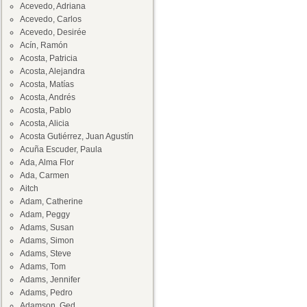
Acevedo, Adriana
Acevedo, Carlos
Acevedo, Desirée
Acín, Ramón
Acosta, Patricia
Acosta, Alejandra
Acosta, Matías
Acosta, Andrés
Acosta, Pablo
Acosta, Alicia
Acosta Gutiérrez, Juan Agustín
Acuña Escuder, Paula
Ada, Alma Flor
Ada, Carmen
Aitch
Adam, Catherine
Adam, Peggy
Adams, Susan
Adams, Simon
Adams, Steve
Adams, Tom
Adams, Jennifer
Adams, Pedro
Adamson, Ged