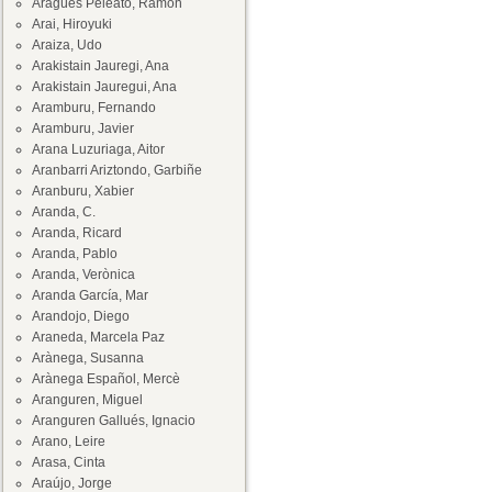
Aragüés Peleato, Ramón
Arai, Hiroyuki
Araiza, Udo
Arakistain Jauregi, Ana
Arakistain Jauregui, Ana
Aramburu, Fernando
Aramburu, Javier
Arana Luzuriaga, Aitor
Aranbarri Ariztondo, Garbiñe
Aranburu, Xabier
Aranda, C.
Aranda, Ricard
Aranda, Pablo
Aranda, Verònica
Aranda García, Mar
Arandojo, Diego
Araneda, Marcela Paz
Arànega, Susanna
Arànega Español, Mercè
Aranguren, Miguel
Aranguren Gallués, Ignacio
Arano, Leire
Arasa, Cinta
Araújo, Jorge