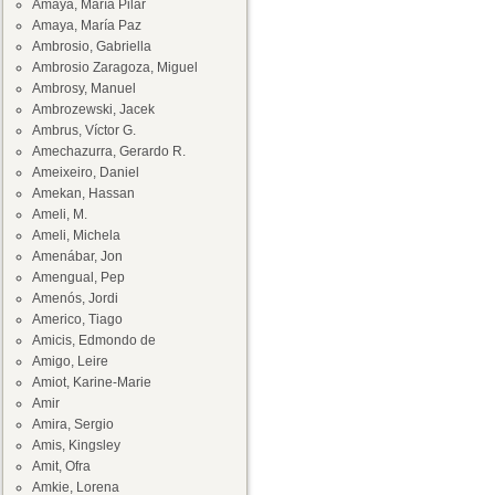
Amaya, María Pilar
Amaya, María Paz
Ambrosio, Gabriella
Ambrosio Zaragoza, Miguel
Ambrosy, Manuel
Ambrozewski, Jacek
Ambrus, Víctor G.
Amechazurra, Gerardo R.
Ameixeiro, Daniel
Amekan, Hassan
Ameli, M.
Ameli, Michela
Amenábar, Jon
Amengual, Pep
Amenós, Jordi
Americo, Tiago
Amicis, Edmondo de
Amigo, Leire
Amiot, Karine-Marie
Amir
Amira, Sergio
Amis, Kingsley
Amit, Ofra
Amkie, Lorena