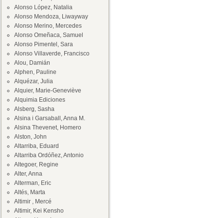
Alonso López, Natalia
Alonso Mendoza, Liwayway
Alonso Merino, Mercedes
Alonso Omeñaca, Samuel
Alonso Pimentel, Sara
Alonso Villaverde, Francisco
Alou, Damián
Alphen, Pauline
Alquézar, Julia
Alquier, Marie-Geneviève
Alquimia Ediciones
Alsberg, Sasha
Alsina i Garsaball, Anna M.
Alsina Thevenet, Homero
Alston, John
Altarriba, Eduard
Altarriba Ordóñez, Antonio
Altegoer, Regine
Alter, Anna
Alterman, Eric
Altés, Marta
Altimir , Mercé
Altimir, Kei Kensho