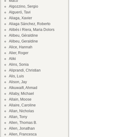
Maco
Algozzino, Sergio
Algueró, Tavi
Aliaga, Xavier
Aliaga Sánchez, Roberto
Alibés i Riera, Maria Dolors
Alibeu, Géraldine
Alibeu, Geraldine
Alice, Hannah
Alier, Roger
Aliki
Alins, Sonia
Aliprandi, Christian
Alis, Luis
Alison, Jay
Alkuwaifi, Ahmad
Allaby, Michael
Allain, Moose
Allaire, Caroline
Allan, Nicholas
Allan, Tony
Allen, Thomas B.
Allen, Jonathan
Allen, Francesca