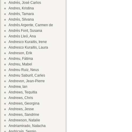
Andrés, José Carlos
Andres, Kristina
Andrés, Tamara
Andrés, Silvana
Andrés Argente, Carmen de
Andrès Font, Susana
Andrés Lleó, Ana
Andresco Kuraitis, Irene
Andresco Kuraitis, Laura
Andreson, Erik
Andreu, Fátima
Andreu, Mabel
Andreu Ruiz, Neus
Andreu Saburit, Carles
Andrevon, Jean-Pierre
Andrew, Ian
Andrews, Tequitia
Andrews, Chris
Andrews, Georgina
Andrews, Jesse
Andrews, Sandrine
Andrewson, Natalie
Andriamirado, Natacha
Andricaín, Sergio