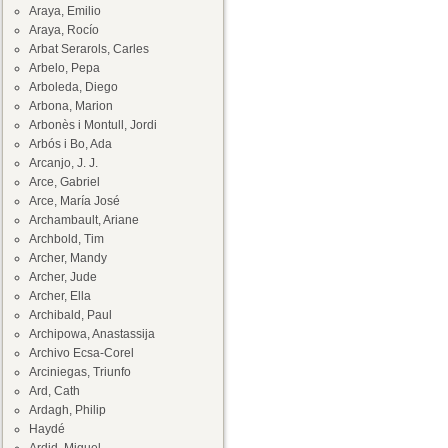
Araya, Emilio
Araya, Rocío
Arbat Serarols, Carles
Arbelo, Pepa
Arboleda, Diego
Arbona, Marion
Arbonès i Montull, Jordi
Arbós i Bo, Ada
Arcanjo, J. J.
Arce, Gabriel
Arce, María José
Archambault, Ariane
Archbold, Tim
Archer, Mandy
Archer, Jude
Archer, Ella
Archibald, Paul
Archipowa, Anastassija
Archivo Ecsa-Corel
Arciniegas, Triunfo
Ard, Cath
Ardagh, Philip
Haydé