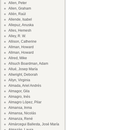
Allen, Peter
Allen, Graham
Allén, Raúl
Allende, Isabel
Allepuz, Anuska
Alles, Hemesh
Alley, R. W.
Allison, Catherine
Allman, Howard
Allman, Howard
Allred, Mike
Allsuch Boardman, Adam
Allué, Josep María
Allwright, Deborah
Allyn, Virginia
Almada, Ariel Andrés
Almagor, Gila
Almagro, Inés
Almagro López, Pilar
Almansa, Inma
Almansa, Nicolás
Almanza, René
Almárcegui Ballesta, José María
Almazán, Laura