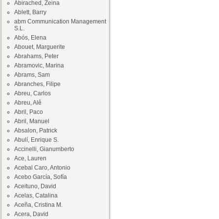
Abirached, Zeina
Ablett, Barry
abm Communication Management
S.L.
Abós, Elena
Abouet, Marguerite
Abrahams, Peter
Abramovic, Marina
Abrams, Sam
Abranches, Filipe
Abreu, Carlos
Abreu, Alê
Abril, Paco
Abril, Manuel
Absalon, Patrick
Abulí, Enrique S.
Accinelli, Gianumberto
Ace, Lauren
Acebal Caro, Antonio
Acebo García, Sofía
Aceituno, David
Acelas, Catalina
Aceña, Cristina M.
Acera, David