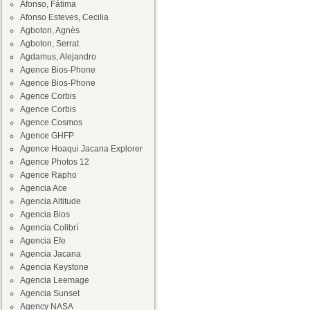
Afonso, Fátima
Afonso Esteves, Cecilia
Agboton, Agnès
Agboton, Serrat
Agdamus, Alejandro
Agence Bios-Phone
Agence Bios-Phone
Agence Corbis
Agence Corbis
Agence Cosmos
Agence GHFP
Agence Hoaqui Jacana Explorer
Agence Photos 12
Agence Rapho
Agencia Ace
Agencia Altitude
Agencia Bios
Agencia Colibrí
Agencia Efe
Agencia Jacana
Agencia Keystone
Agencia Leemage
Agencia Sunset
Agency NASA