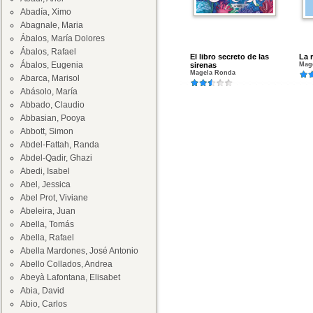
Abadía, Ximo
Abagnale, Maria
Ábalos, María Dolores
Ábalos, Rafael
El libro secreto de las
La r
Ábalos, Eugenia
sirenas
Mag
Magela Ronda
Abarca, Marisol
Abásolo, María
Abbado, Claudio
Abbasian, Pooya
Abbott, Simon
Abdel-Fattah, Randa
Abdel-Qadir, Ghazi
Abedi, Isabel
Abel, Jessica
Abel Prot, Viviane
Abeleira, Juan
Abella, Tomás
Abella, Rafael
Abella Mardones, José Antonio
Abello Collados, Andrea
Abeyà Lafontana, Elisabet
Abia, David
Abio, Carlos