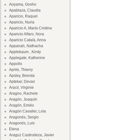
Aoyama, Gosho
Apablaza, Claudia
Aparicio, Raquel
Aparicio, Nuria
Aparicio A, María Cristina
Aparicio Alfaro, Nora
Aparicio Català, Anna
Appanah, Nathacha
Applebaum , Kirsty
Applegate, Katherine
Appollo
Aprile, Thierry
Apsley, Brenda
Aptekar, Devan
Aracil, Virginie
Aragno, Rachele
Aragón, Joaquín
Aragón, Emilio
Aragón Cavaller, Lola
Aragonés, Sergio
Aragonés, Luis
Elena
Araguz Castrodeza, Javier