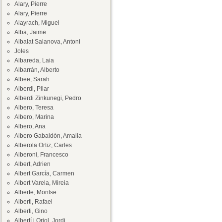
Alary, Pierre
Alary, Pierre
Alayrach, Miguel
Alba, Jaime
Albalat Salanova, Antoni
Joles
Albareda, Laia
Albarrán, Alberto
Albee, Sarah
Alberdi, Pilar
Alberdi Zinkunegi, Pedro
Albero, Teresa
Albero, Marina
Albero, Ana
Albero Gabaldón, Amalia
Alberola Ortiz, Carles
Alberoni, Francesco
Albert, Adrien
Albert García, Carmen
Albert Varela, Mireia
Alberte, Montse
Alberti, Rafael
Alberti, Gino
Albertí i Oriol, Jordi