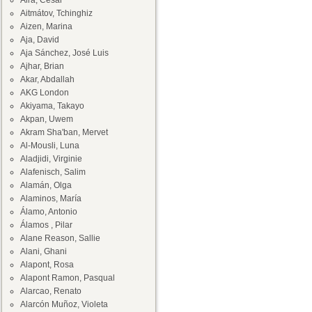
Aira, César
Aitmátov, Tchinghiz
Aizen, Marina
Aja, David
Aja Sánchez, José Luis
Ajhar, Brian
Akar, Abdallah
AKG London
Akiyama, Takayo
Akpan, Uwem
Akram Sha'ban, Mervet
Al-Mousli, Luna
Aladjidi, Virginie
Alafenisch, Salim
Alamán, Olga
Alaminos, María
Álamo, Antonio
Álamos , Pilar
Alane Reason, Sallie
Alani, Ghani
Alapont, Rosa
Alapont Ramon, Pasqual
Alarcao, Renato
Alarcón Muñoz, Violeta