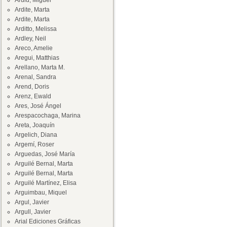
Ardid, Miguel
Ardite, Marta
Ardite, Marta
Arditto, Melissa
Ardley, Neil
Areco, Amelie
Aregui, Matthias
Arellano, Marta M.
Arenal, Sandra
Arend, Doris
Arenz, Ewald
Ares, José Ángel
Arespacochaga, Marina
Areta, Joaquín
Argelich, Diana
Argemí, Roser
Arguedas, José María
Arguilé Bernal, Marta
Arguilé Bernal, Marta
Arguilé Martínez, Elisa
Arguimbau, Miquel
Argul, Javier
Argull, Javier
Arial Ediciones Gráficas