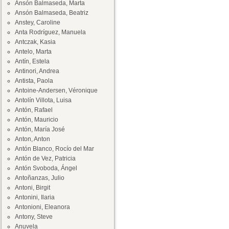
Ansón Balmaseda, Marta
Ansón Balmaseda, Beatriz
Anstey, Caroline
Anta Rodríguez, Manuela
Antczak, Kasia
Antelo, Marta
Antín, Estela
Antinori, Andrea
Antista, Paola
Antoine-Andersen, Véronique
Antolín Villota, Luisa
Antón, Rafael
Antón, Mauricio
Antón, María José
Anton, Anton
Antón Blanco, Rocío del Mar
Antón de Vez, Patricia
Antón Svoboda, Ángel
Antoñanzas, Julio
Antoni, Birgit
Antonini, Ilaria
Antonioni, Eleanora
Antony, Steve
Anuvela