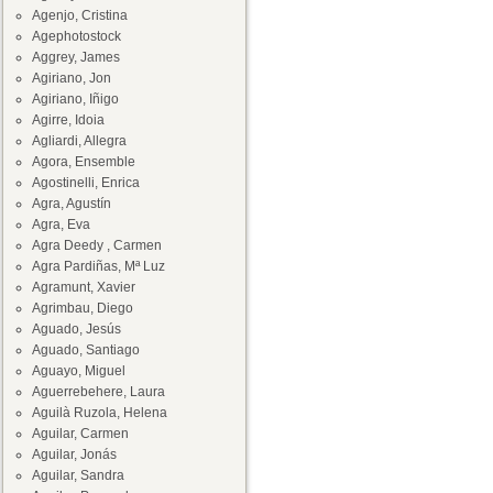
Agenjo, Cristina
Agephotostock
Aggrey, James
Agiriano, Jon
Agiriano, Iñigo
Agirre, Idoia
Agliardi, Allegra
Agora, Ensemble
Agostinelli, Enrica
Agra, Agustín
Agra, Eva
Agra Deedy , Carmen
Agra Pardiñas, Mª Luz
Agramunt, Xavier
Agrimbau, Diego
Aguado, Jesús
Aguado, Santiago
Aguayo, Miguel
Aguerrebehere, Laura
Aguilà Ruzola, Helena
Aguilar, Carmen
Aguilar, Jonás
Aguilar, Sandra