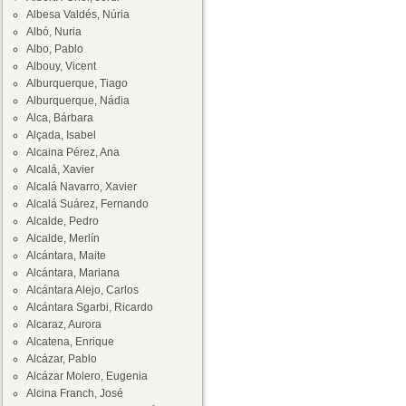
Albesa Valdés, Núria
Albó, Nuria
Albo, Pablo
Albouy, Vicent
Alburquerque, Tiago
Alburquerque, Nádia
Alca, Bárbara
Alçada, Isabel
Alcaina Pérez, Ana
Alcalá, Xavier
Alcalá Navarro, Xavier
Alcalá Suárez, Fernando
Alcalde, Pedro
Alcalde, Merlín
Alcántara, Maite
Alcántara, Mariana
Alcántara Alejo, Carlos
Alcántara Sgarbi, Ricardo
Alcaraz, Aurora
Alcatena, Enrique
Alcázar, Pablo
Alcázar Molero, Eugenia
Alcina Franch, José