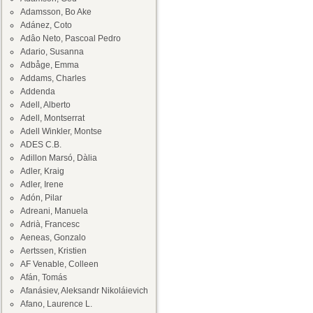
Adamsson, Bo Ake
Adánez, Coto
Adâo Neto, Pascoal Pedro
Adario, Susanna
Adbåge, Emma
Addams, Charles
Addenda
Adell, Alberto
Adell, Montserrat
Adell Winkler, Montse
ADES C.B.
Adillon Marsó, Dàlia
Adler, Kraig
Adler, Irene
Adón, Pilar
Adreani, Manuela
Adrià, Francesc
Aeneas, Gonzalo
Aertssen, Kristien
AF Venable, Colleen
Afán, Tomás
Afanásiev, Aleksandr Nikoláievich
Afano, Laurence L.