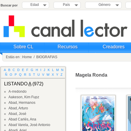
Edad
País
Género
Buscar por
Sobre CL
Recursos
Creadores
Estás en :
Home
/
BIOGRAFIAS
A
B
C
D
E
F
G
H
I
J
K
L
M
N
Magela Ronda
Ñ
O
P
Q
R
S
T
U
V
W
X
Y
Z
LISTANDO
A
(972)
A-rredondo
Aakeson, Kim Fupz
Abad, Hermanos
Abad, Arturo
Abad, José
Abad Carlés, Ana
Abad Varela, José Antonio
Abadi, Ariel