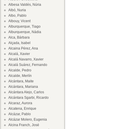
Albesa Valdés, Núria
Albó, Nuria
Albo, Pablo
Albouy, Vicent
Alburquerque, Tiago
Alburquerque, Nádia
Alca, Bárbara
Alçada, Isabel
Alcaina Pérez, Ana
Alcalá, Xavier
Alcalá Navarro, Xavier
Alcalá Suárez, Fernando
Alcalde, Pedro
Alcalde, Merlín
Alcántara, Maite
Alcántara, Mariana
Alcántara Alejo, Carlos
Alcántara Sgarbi, Ricardo
Alcaraz, Aurora
Alcatena, Enrique
Alcázar, Pablo
Alcázar Molero, Eugenia
Alcina Franch, José