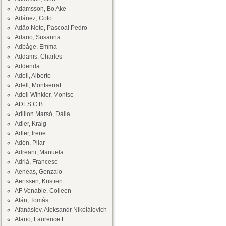
Adamsson, Bo Ake
Adánez, Coto
Adâo Neto, Pascoal Pedro
Adario, Susanna
Adbåge, Emma
Addams, Charles
Addenda
Adell, Alberto
Adell, Montserrat
Adell Winkler, Montse
ADES C.B.
Adillon Marsó, Dàlia
Adler, Kraig
Adler, Irene
Adón, Pilar
Adreani, Manuela
Adrià, Francesc
Aeneas, Gonzalo
Aertssen, Kristien
AF Venable, Colleen
Afán, Tomás
Afanásiev, Aleksandr Nikoláievich
Afano, Laurence L.