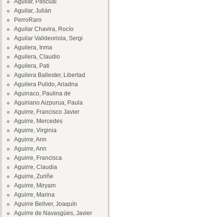
Aguilar, Pascual
Aguilar, Julián
PerroRaro
Aguilar Chavira, Rocío
Aguilar Valldeoriola, Sergi
Aguilera, Inma
Aguilera, Claudio
Aguilera, Pati
Aguilera Ballester, Libertad
Aguilera Pulido, Ariadna
Aguinaco, Paulina de
Aguiriano Aizpurua, Paula
Aguirre, Francisco Javier
Aguirre, Mercedes
Aguirre, Virginia
Aguirre, Ann
Aguirre, Ann
Aguirre, Francisca
Aguirre, Claudia
Aguirre, Zuriñe
Aguirre, Miryam
Aguirre, Marina
Aguirre Bellver, Joaquín
Aguirre de Navasgües, Javier