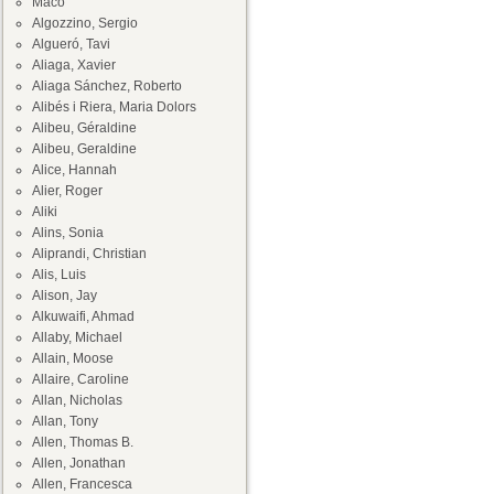
Maco
Algozzino, Sergio
Algueró, Tavi
Aliaga, Xavier
Aliaga Sánchez, Roberto
Alibés i Riera, Maria Dolors
Alibeu, Géraldine
Alibeu, Geraldine
Alice, Hannah
Alier, Roger
Aliki
Alins, Sonia
Aliprandi, Christian
Alis, Luis
Alison, Jay
Alkuwaifi, Ahmad
Allaby, Michael
Allain, Moose
Allaire, Caroline
Allan, Nicholas
Allan, Tony
Allen, Thomas B.
Allen, Jonathan
Allen, Francesca