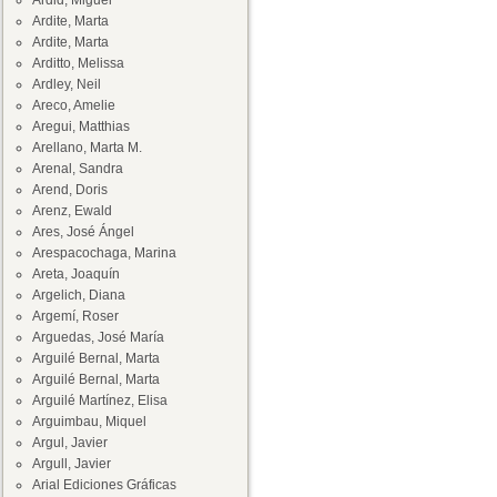
Ardid, Miguel
Ardite, Marta
Ardite, Marta
Arditto, Melissa
Ardley, Neil
Areco, Amelie
Aregui, Matthias
Arellano, Marta M.
Arenal, Sandra
Arend, Doris
Arenz, Ewald
Ares, José Ángel
Arespacochaga, Marina
Areta, Joaquín
Argelich, Diana
Argemí, Roser
Arguedas, José María
Arguilé Bernal, Marta
Arguilé Bernal, Marta
Arguilé Martínez, Elisa
Arguimbau, Miquel
Argul, Javier
Argull, Javier
Arial Ediciones Gráficas