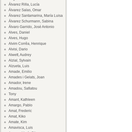
Álvarez Rilla, Lucía
Álvarez Salas, Omar
Álvarez Santamarina, María Luisa
Álvarez Schurmann, Sabina
Álvaro Garrido, José Antonio
Alves, Daniel
Alves, Hugo
Alvim Corrêa, Henrique
Alvisi, Dario
Alwett, Audrey
Alzial, Sylvain
Alzueta, Luis
Amade, Emilio
Amades i Gelats, Joan
Amador, Irene
Amadou, Safiatou
Tony
Amant, Kathleen
Amargo, Pablo
Amat, Frederic
Amat, Kiko
Amate, Kim
Amavisca, Luis