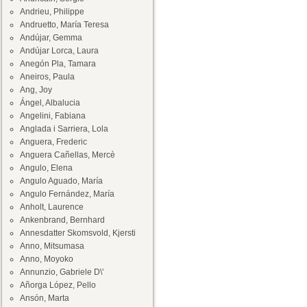
Andrieu, Philippe
Andruetto, María Teresa
Andújar, Gemma
Andújar Lorca, Laura
Anegón Pla, Tamara
Aneiros, Paula
Ang, Joy
Ángel, Albalucia
Angelini, Fabiana
Anglada i Sarriera, Lola
Anguera, Frederic
Anguera Cañellas, Mercè
Angulo, Elena
Angulo Aguado, María
Angulo Fernández, María
Anholt, Laurence
Ankenbrand, Bernhard
Annesdatter Skomsvold, Kjersti
Anno, Mitsumasa
Anno, Moyoko
Annunzio, Gabriele D\'
Añorga López, Pello
Ansón, Marta