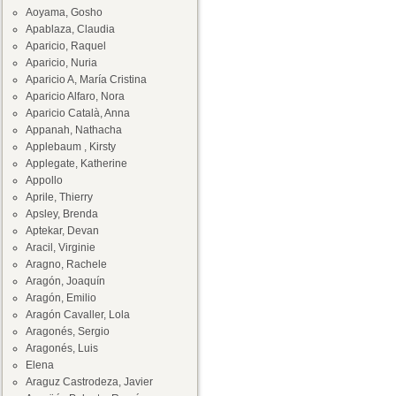
Aoyama, Gosho
Apablaza, Claudia
Aparicio, Raquel
Aparicio, Nuria
Aparicio A, María Cristina
Aparicio Alfaro, Nora
Aparicio Català, Anna
Appanah, Nathacha
Applebaum , Kirsty
Applegate, Katherine
Appollo
Aprile, Thierry
Apsley, Brenda
Aptekar, Devan
Aracil, Virginie
Aragno, Rachele
Aragón, Joaquín
Aragón, Emilio
Aragón Cavaller, Lola
Aragonés, Sergio
Aragonés, Luis
Elena
Araguz Castrodeza, Javier