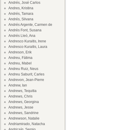
Andrés, José Carlos
Andres, Kristina
Andrés, Tamara
Andrés, Silvana
Andrés Argente, Carmen de
Andrès Font, Susana
Andrés Lleó, Ana
Andresco Kuraitis, Irene
Andresco Kuraitis, Laura
Andreson, Erik
Andreu, Fátima
Andreu, Mabel
Andreu Ruiz, Neus
Andreu Saburit, Carles
Andrevon, Jean-Pierre
Andrew, Ian
Andrews, Tequitia
Andrews, Chris
Andrews, Georgina
Andrews, Jesse
Andrews, Sandrine
Andrewson, Natalie
Andriamirado, Natacha
Andricaín, Sergio