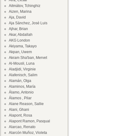
Aira, César
Aitmátov, Tchinghiz
Aizen, Marina
Aja, David
Aja Sánchez, José Luis
Ajhar, Brian
Akar, Abdallah
AKG London
Akiyama, Takayo
Akpan, Uwem
Akram Sha'ban, Mervet
Al-Mousli, Luna
Aladjidi, Virginie
Alafenisch, Salim
Alamán, Olga
Alaminos, María
Álamo, Antonio
Álamos , Pilar
Alane Reason, Sallie
Alani, Ghani
Alapont, Rosa
Alapont Ramon, Pasqual
Alarcao, Renato
Alarcón Muñoz, Violeta