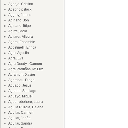
Agenjo, Cristina
Agephotostock
Aggrey, James
Agiriano, Jon
Agiriano, Iñigo
Agirre, Idoia
Agliardi, Allegra
Agora, Ensemble
Agostinelli, Enrica
Agra, Agustín
Agra, Eva
Agra Deedy , Carmen
Agra Pardiñas, Mª Luz
Agramunt, Xavier
Agrimbau, Diego
Aguado, Jesús
Aguado, Santiago
Aguayo, Miguel
Aguerrebehere, Laura
Aguilà Ruzola, Helena
Aguilar, Carmen
Aguilar, Jonás
Aguilar, Sandra