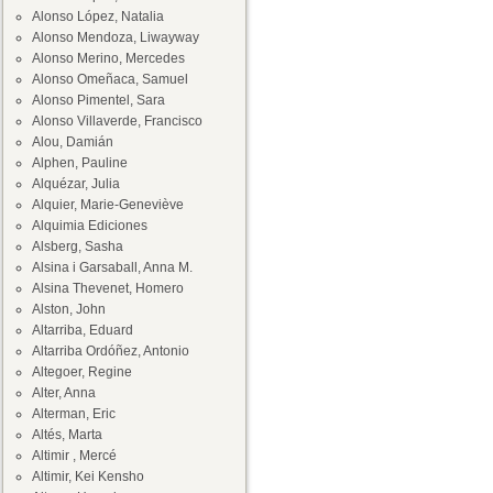
Alonso López, Natalia
Alonso Mendoza, Liwayway
Alonso Merino, Mercedes
Alonso Omeñaca, Samuel
Alonso Pimentel, Sara
Alonso Villaverde, Francisco
Alou, Damián
Alphen, Pauline
Alquézar, Julia
Alquier, Marie-Geneviève
Alquimia Ediciones
Alsberg, Sasha
Alsina i Garsaball, Anna M.
Alsina Thevenet, Homero
Alston, John
Altarriba, Eduard
Altarriba Ordóñez, Antonio
Altegoer, Regine
Alter, Anna
Alterman, Eric
Altés, Marta
Altimir , Mercé
Altimir, Kei Kensho