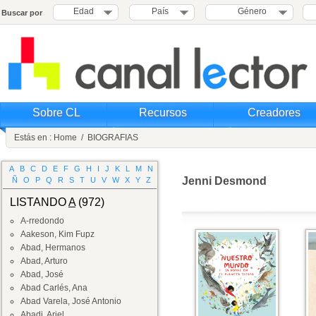
Edad
País
Género
Buscar por
Sobre CL
Recursos
Creadores
Estás en :
Home
/
BIOGRAFIAS
A
B
C
D
E
F
G
H
I
J
K
L
M
N
Jenni Desmond
Ñ
O
P
Q
R
S
T
U
V
W
X
Y
Z
LISTANDO
A
(972)
A-rredondo
Aakeson, Kim Fupz
Abad, Hermanos
Abad, Arturo
Abad, José
Abad Carlés, Ana
Abad Varela, José Antonio
Abadi, Ariel