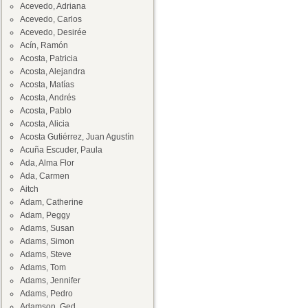
Acevedo, Adriana
Acevedo, Carlos
Acevedo, Desirée
Acín, Ramón
Acosta, Patricia
Acosta, Alejandra
Acosta, Matías
Acosta, Andrés
Acosta, Pablo
Acosta, Alicia
Acosta Gutiérrez, Juan Agustín
Acuña Escuder, Paula
Ada, Alma Flor
Ada, Carmen
Aitch
Adam, Catherine
Adam, Peggy
Adams, Susan
Adams, Simon
Adams, Steve
Adams, Tom
Adams, Jennifer
Adams, Pedro
Adamson, Ged