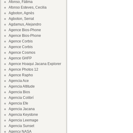
Afonso, Fátima
Afonso Esteves, Cecilia
Agboton, Agnès
Agboton, Serrat
Agdamus, Alejandro
Agence Bios-Phone
Agence Bios-Phone
Agence Corbis
Agence Corbis
Agence Cosmos
Agence GHFP
Agence Hoaqui Jacana Explorer
Agence Photos 12
Agence Rapho
Agencia Ace
Agencia Altitude
Agencia Bios
Agencia Colibrí
Agencia Efe
Agencia Jacana
Agencia Keystone
Agencia Leemage
Agencia Sunset
Agency NASA