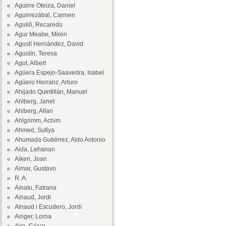
Aguirre Oteiza, Daniel
Aguirrezábal, Carmen
Agulló, Recaredo
Agur Meabe, Miren
Agustí Hernández, David
Agustín, Teresa
Agut, Albert
Agüera Espejo-Saavedra, Isabel
Agüero Herranz, Arturo
Ahijado Quintillán, Manuel
Ahlberg, Janet
Ahlberg, Allan
Ahlgrimm, Achim
Ahmed, Sufiya
Ahumada Gutiérrez, Aldo Antonio
Aida, Lehanan
Aiken, Joan
Aimar, Gustavo
R. A.
Ainatu, Fatrana
Ainaud, Jordi
Ainaud i Escudero, Jordi
Ainger, Lorna