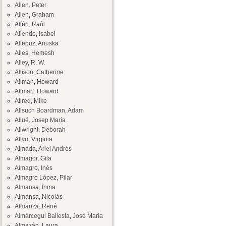
Allen, Peter
Allen, Graham
Allén, Raúl
Allende, Isabel
Allepuz, Anuska
Alles, Hemesh
Alley, R. W.
Allison, Catherine
Allman, Howard
Allman, Howard
Allred, Mike
Allsuch Boardman, Adam
Allué, Josep María
Allwright, Deborah
Allyn, Virginia
Almada, Ariel Andrés
Almagor, Gila
Almagro, Inés
Almagro López, Pilar
Almansa, Inma
Almansa, Nicolás
Almanza, René
Almárcegui Ballesta, José María
Almazán, Laura