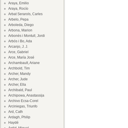
Araya, Emilio
Araya, Rocío
Arbat Serarols, Carles
Arbelo, Pepa
Arboleda, Diego
Arbona, Marion
Arbonès i Montull, Jordi
Arbós i Bo, Ada
Arcanjo, J. J.
Arce, Gabriel
Arce, María José
Archambault, Ariane
Archbold, Tim
Archer, Mandy
Archer, Jude
Archer, Ella
Archibald, Paul
Archipowa, Anastassija
Archivo Ecsa-Corel
Arciniegas, Triunfo
Ard, Cath
Ardagh, Philip
Haydé