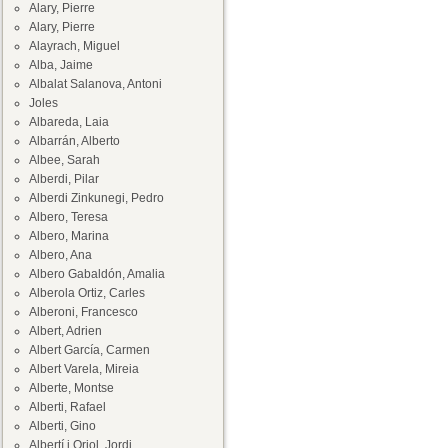
Alary, Pierre
Alary, Pierre
Alayrach, Miguel
Alba, Jaime
Albalat Salanova, Antoni
Joles
Albareda, Laia
Albarrán, Alberto
Albee, Sarah
Alberdi, Pilar
Alberdi Zinkunegi, Pedro
Albero, Teresa
Albero, Marina
Albero, Ana
Albero Gabaldón, Amalia
Alberola Ortiz, Carles
Alberoni, Francesco
Albert, Adrien
Albert García, Carmen
Albert Varela, Mireia
Alberte, Montse
Alberti, Rafael
Alberti, Gino
Albertí i Oriol, Jordi