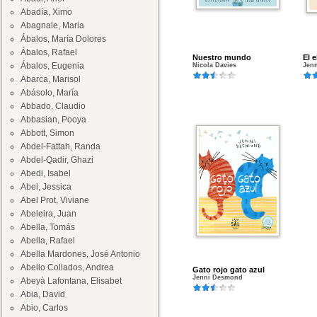
Abadía, Ximo
Abagnale, Maria
Ábalos, María Dolores
Ábalos, Rafael
Nuestro mundo
El e
Ábalos, Eugenia
Nicola Davies
Jen
Abarca, Marisol
Abásolo, María
Abbado, Claudio
Abbasian, Pooya
Abbott, Simon
Abdel-Fattah, Randa
Abdel-Qadir, Ghazi
Abedi, Isabel
Abel, Jessica
Abel Prot, Viviane
Abeleira, Juan
Abella, Tomás
Abella, Rafael
Abella Mardones, José Antonio
Abello Collados, Andrea
Gato rojo gato azul
Jenni Desmond
Abeyà Lafontana, Elisabet
Abia, David
Abio, Carlos