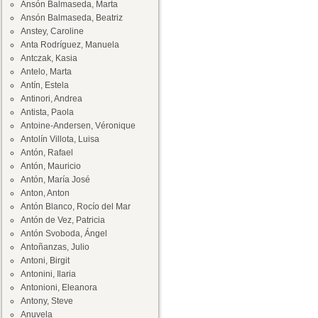
Ansón Balmaseda, Marta
Ansón Balmaseda, Beatriz
Anstey, Caroline
Anta Rodríguez, Manuela
Antczak, Kasia
Antelo, Marta
Antín, Estela
Antinori, Andrea
Antista, Paola
Antoine-Andersen, Véronique
Antolín Villota, Luisa
Antón, Rafael
Antón, Mauricio
Antón, María José
Anton, Anton
Antón Blanco, Rocío del Mar
Antón de Vez, Patricia
Antón Svoboda, Ángel
Antoñanzas, Julio
Antoni, Birgit
Antonini, Ilaria
Antonioni, Eleanora
Antony, Steve
Anuvela