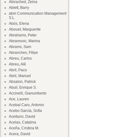
Abirached, Zeina
Ablett, Barry
abm Communication Management
S.L.
Abós, Elena
Abouet, Marguerite
Abrahams, Peter
Abramovic, Marina
Abrams, Sam
Abranches, Filipe
Abreu, Carlos
Abreu, Alê
Abril, Paco
Abril, Manuel
Absalon, Patrick
Abulí, Enrique S.
Accinelli, Gianumberto
Ace, Lauren
Acebal Caro, Antonio
Acebo García, Sofía
Aceituno, David
Acelas, Catalina
Aceña, Cristina M.
Acera, David