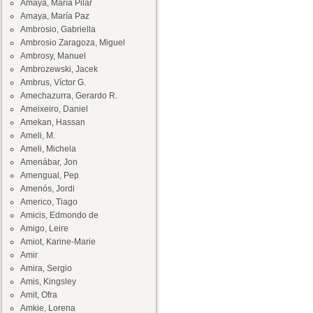
Amaya, María Pilar
Amaya, María Paz
Ambrosio, Gabriella
Ambrosio Zaragoza, Miguel
Ambrosy, Manuel
Ambrozewski, Jacek
Ambrus, Víctor G.
Amechazurra, Gerardo R.
Ameixeiro, Daniel
Amekan, Hassan
Ameli, M.
Ameli, Michela
Amenábar, Jon
Amengual, Pep
Amenós, Jordi
Americo, Tiago
Amicis, Edmondo de
Amigo, Leire
Amiot, Karine-Marie
Amir
Amira, Sergio
Amis, Kingsley
Amit, Ofra
Amkie, Lorena