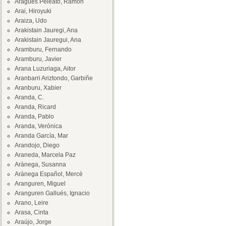
Aragüés Peleato, Ramón
Arai, Hiroyuki
Araiza, Udo
Arakistain Jauregi, Ana
Arakistain Jauregui, Ana
Aramburu, Fernando
Aramburu, Javier
Arana Luzuriaga, Aitor
Aranbarri Ariztondo, Garbiñe
Aranburu, Xabier
Aranda, C.
Aranda, Ricard
Aranda, Pablo
Aranda, Verònica
Aranda García, Mar
Arandojo, Diego
Araneda, Marcela Paz
Arànega, Susanna
Arànega Español, Mercè
Aranguren, Miguel
Aranguren Gallués, Ignacio
Arano, Leire
Arasa, Cinta
Araújo, Jorge