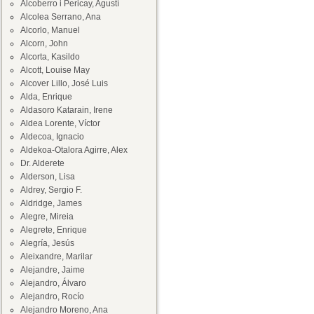
Alcoberro i Pericay, Agustí
Alcolea Serrano, Ana
Alcorlo, Manuel
Alcorn, John
Alcorta, Kasildo
Alcott, Louise May
Alcover Lillo, José Luis
Alda, Enrique
Aldasoro Katarain, Irene
Aldea Lorente, Víctor
Aldecoa, Ignacio
Aldekoa-Otalora Agirre, Alex
Dr. Alderete
Alderson, Lisa
Aldrey, Sergio F.
Aldridge, James
Alegre, Mireia
Alegrete, Enrique
Alegría, Jesús
Aleixandre, Marilar
Alejandre, Jaime
Alejandro, Álvaro
Alejandro, Rocío
Alejandro Moreno, Ana