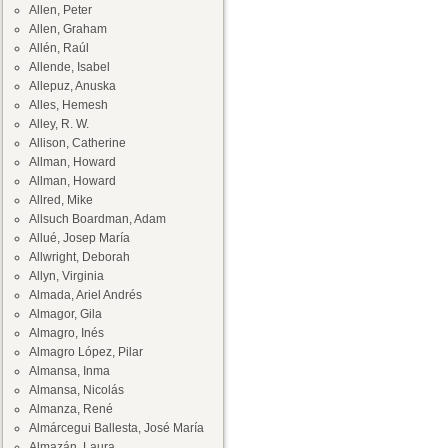
Allen, Peter
Allen, Graham
Allén, Raúl
Allende, Isabel
Allepuz, Anuska
Alles, Hemesh
Alley, R. W.
Allison, Catherine
Allman, Howard
Allman, Howard
Allred, Mike
Allsuch Boardman, Adam
Allué, Josep María
Allwright, Deborah
Allyn, Virginia
Almada, Ariel Andrés
Almagor, Gila
Almagro, Inés
Almagro López, Pilar
Almansa, Inma
Almansa, Nicolás
Almanza, René
Almárcegui Ballesta, José María
Almazán, Laura