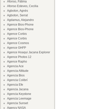
Afonso, Fátima
Afonso Esteves, Cecilia
Agboton, Agnès
Agboton, Serrat
Agdamus, Alejandro
Agence Bios-Phone
Agence Bios-Phone
Agence Corbis
Agence Corbis
Agence Cosmos
Agence GHFP
Agence Hoaqui Jacana Explorer
Agence Photos 12
Agence Rapho
Agencia Ace
Agencia Altitude
Agencia Bios
Agencia Colibrí
Agencia Efe
Agencia Jacana
Agencia Keystone
Agencia Leemage
Agencia Sunset
Agency NASA