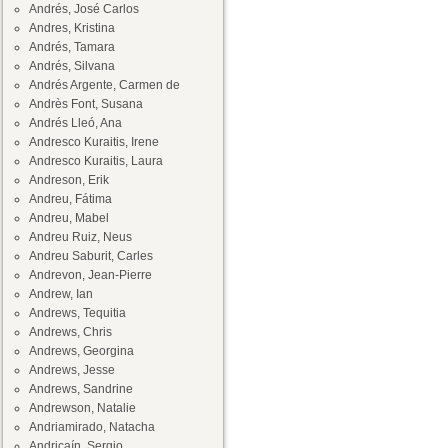
Andrés, José Carlos
Andres, Kristina
Andrés, Tamara
Andrés, Silvana
Andrés Argente, Carmen de
Andrès Font, Susana
Andrés Lleó, Ana
Andresco Kuraitis, Irene
Andresco Kuraitis, Laura
Andreson, Erik
Andreu, Fátima
Andreu, Mabel
Andreu Ruiz, Neus
Andreu Saburit, Carles
Andrevon, Jean-Pierre
Andrew, Ian
Andrews, Tequitia
Andrews, Chris
Andrews, Georgina
Andrews, Jesse
Andrews, Sandrine
Andrewson, Natalie
Andriamirado, Natacha
Andricaín, Sergio