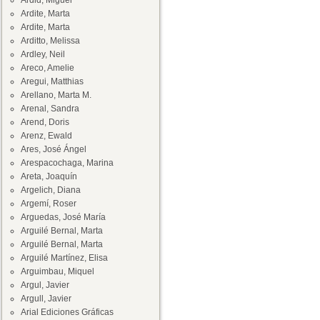
Ardid, Miguel
Ardite, Marta
Ardite, Marta
Arditto, Melissa
Ardley, Neil
Areco, Amelie
Aregui, Matthias
Arellano, Marta M.
Arenal, Sandra
Arend, Doris
Arenz, Ewald
Ares, José Ángel
Arespacochaga, Marina
Areta, Joaquín
Argelich, Diana
Argemí, Roser
Arguedas, José María
Arguilé Bernal, Marta
Arguilé Bernal, Marta
Arguilé Martínez, Elisa
Arguimbau, Miquel
Argul, Javier
Argull, Javier
Arial Ediciones Gráficas