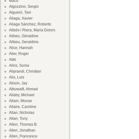
Maco
Algozzino, Sergio
Algueró, Tavi
Aliaga, Xavier
Aliaga Sánchez, Roberto
Alibés i Riera, Maria Dolors
Alibeu, Géraldine
Alibeu, Geraldine
Alice, Hannah
Alier, Roger
Aliki
Alins, Sonia
Aliprandi, Christian
Alis, Luis
Alison, Jay
Alkuwaifi, Ahmad
Allaby, Michael
Allain, Moose
Allaire, Caroline
Allan, Nicholas
Allan, Tony
Allen, Thomas B.
Allen, Jonathan
Allen, Francesca