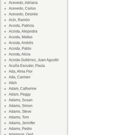
Acevedo, Adriana
Acevedo, Carlos
Acevedo, Desirée
Acín, Ramón
Acosta, Patricia
Acosta, Alejandra
Acosta, Matías
Acosta, Andrés
Acosta, Pablo
Acosta, Alicia
Acosta Gutiérrez, Juan Agustín
Acuña Escuder, Paula
Ada, Alma Flor
Ada, Carmen
Aitch
Adam, Catherine
Adam, Peggy
Adams, Susan
Adams, Simon
Adams, Steve
Adams, Tom
Adams, Jennifer
Adams, Pedro
Adamson, Ged