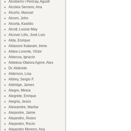
Alcoberro i Pericay, Agustí
Alcolea Serrano, Ana
Alcorlo, Manuel
Alcorn, John
Alcorta, Kasildo
Alcott, Louise May
Alcover Lillo, José Luis
Alda, Enrique
Aldasoro Katarain, Irene
Aldea Lorente, Víctor
Aldecoa, Ignacio
Aldekoa-Otalora Agirre, Alex
Dr. Alderete
Alderson, Lisa
Aldrey, Sergio F.
Aldridge, James
Alegre, Mireia
Alegrete, Enrique
Alegría, Jesús
Aleixandre, Marilar
Alejandre, Jaime
Alejandro, Álvaro
Alejandro, Rocío
Alejandro Moreno, Ana