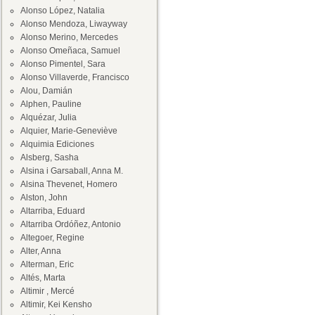
Alonso López, Natalia
Alonso Mendoza, Liwayway
Alonso Merino, Mercedes
Alonso Omeñaca, Samuel
Alonso Pimentel, Sara
Alonso Villaverde, Francisco
Alou, Damián
Alphen, Pauline
Alquézar, Julia
Alquier, Marie-Geneviève
Alquimia Ediciones
Alsberg, Sasha
Alsina i Garsaball, Anna M.
Alsina Thevenet, Homero
Alston, John
Altarriba, Eduard
Altarriba Ordóñez, Antonio
Altegoer, Regine
Alter, Anna
Alterman, Eric
Altés, Marta
Altimir , Mercé
Altimir, Kei Kensho