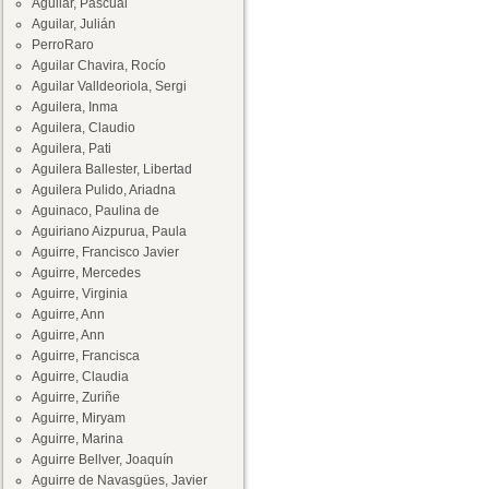
Aguilar, Pascual
Aguilar, Julián
PerroRaro
Aguilar Chavira, Rocío
Aguilar Valldeoriola, Sergi
Aguilera, Inma
Aguilera, Claudio
Aguilera, Pati
Aguilera Ballester, Libertad
Aguilera Pulido, Ariadna
Aguinaco, Paulina de
Aguiriano Aizpurua, Paula
Aguirre, Francisco Javier
Aguirre, Mercedes
Aguirre, Virginia
Aguirre, Ann
Aguirre, Ann
Aguirre, Francisca
Aguirre, Claudia
Aguirre, Zuriñe
Aguirre, Miryam
Aguirre, Marina
Aguirre Bellver, Joaquín
Aguirre de Navasgües, Javier