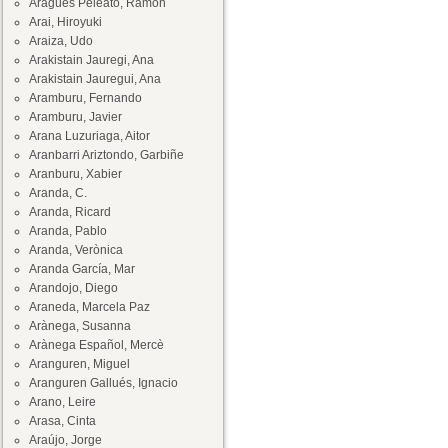
Aragüés Peleato, Ramón
Arai, Hiroyuki
Araiza, Udo
Arakistain Jauregi, Ana
Arakistain Jauregui, Ana
Aramburu, Fernando
Aramburu, Javier
Arana Luzuriaga, Aitor
Aranbarri Ariztondo, Garbiñe
Aranburu, Xabier
Aranda, C.
Aranda, Ricard
Aranda, Pablo
Aranda, Verònica
Aranda García, Mar
Arandojo, Diego
Araneda, Marcela Paz
Arànega, Susanna
Arànega Español, Mercè
Aranguren, Miguel
Aranguren Gallués, Ignacio
Arano, Leire
Arasa, Cinta
Araújo, Jorge