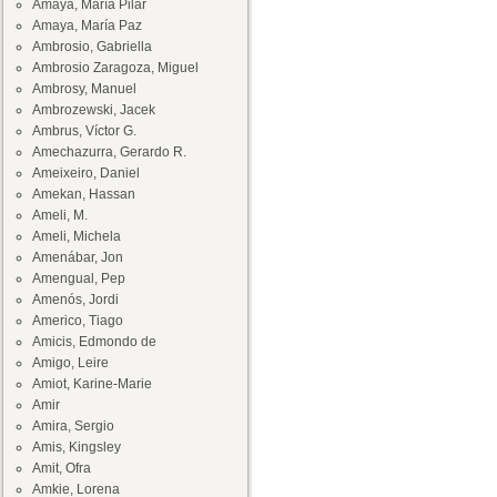
Amaya, María Pilar
Amaya, María Paz
Ambrosio, Gabriella
Ambrosio Zaragoza, Miguel
Ambrosy, Manuel
Ambrozewski, Jacek
Ambrus, Víctor G.
Amechazurra, Gerardo R.
Ameixeiro, Daniel
Amekan, Hassan
Ameli, M.
Ameli, Michela
Amenábar, Jon
Amengual, Pep
Amenós, Jordi
Americo, Tiago
Amicis, Edmondo de
Amigo, Leire
Amiot, Karine-Marie
Amir
Amira, Sergio
Amis, Kingsley
Amit, Ofra
Amkie, Lorena