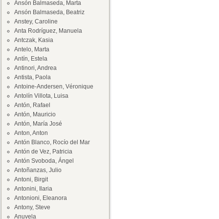
Ansón Balmaseda, Marta
Ansón Balmaseda, Beatriz
Anstey, Caroline
Anta Rodríguez, Manuela
Antczak, Kasia
Antelo, Marta
Antín, Estela
Antinori, Andrea
Antista, Paola
Antoine-Andersen, Véronique
Antolín Villota, Luisa
Antón, Rafael
Antón, Mauricio
Antón, María José
Anton, Anton
Antón Blanco, Rocío del Mar
Antón de Vez, Patricia
Antón Svoboda, Ángel
Antoñanzas, Julio
Antoni, Birgit
Antonini, Ilaria
Antonioni, Eleanora
Antony, Steve
Anuvela