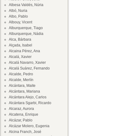
Albesa Valdés, Núria
Albó, Nuria
Albo, Pablo
Albouy, Vicent
Alburquerque, Tiago
Alburquerque, Nádia
Alca, Bárbara
Alçada, Isabel
Alcaina Pérez, Ana
Alcalá, Xavier
Alcalá Navarro, Xavier
Alcalá Suárez, Fernando
Alcalde, Pedro
Alcalde, Merlín
Alcántara, Maite
Alcántara, Mariana
Alcántara Alejo, Carlos
Alcántara Sgarbi, Ricardo
Alcaraz, Aurora
Alcatena, Enrique
Alcázar, Pablo
Alcázar Molero, Eugenia
Alcina Franch, José