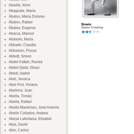
Abadía, Ximo
Abagnale, Maria
Ábalos, María Dolores
Ábalos, Rafael
Bowie
Ábalos, Eugenia
Simon Critchley
Abarca, Marisol
Abásolo, María
Abbado, Claudio
Abbasian, Pooya
Abbott, Simon
Abdel-Fattah, Randa
Abdel-Qadir, Ghazi
Abedi, Isabel
Abel, Jessica
Abel Prot, Viviane
Abeleira, Juan
Abella, Tomás
Abella, Rafael
Abella Mardones, José Antonio
Abello Collados, Andrea
Abeyà Lafontana, Elisabet
Abia, David
Abio, Carlos