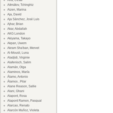
Aira, César
Aitmátov, Tchinghiz
Aizen, Marina
Aja, David
Aja Sánchez, José Luis
Ajhar, Brian
Akar, Abdallah
AKG London
Akiyama, Takayo
Akpan, Uwem
Akram Sha'ban, Mervet
Al-Mousli, Luna
Aladjidi, Virginie
Alafenisch, Salim
Alamán, Olga
Alaminos, María
Álamo, Antonio
Álamos , Pilar
Alane Reason, Sallie
Alani, Ghani
Alapont, Rosa
Alapont Ramon, Pasqual
Alarcao, Renato
Alarcón Muñoz, Violeta