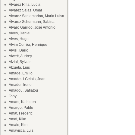
Álvarez Rilla, Lucía
Álvarez Salas, Omar
Álvarez Santamarina, María Luisa
Álvarez Schurmann, Sabina
Álvaro Garrido, José Antonio
Alves, Daniel
Alves, Hugo
Alvim Corrêa, Henrique
Alvisi, Dario
Alwett, Audrey
Alzial, Sylvain
Alzueta, Luis
Amade, Emilio
Amades i Gelats, Joan
Amador, Irene
Amadou, Safiatou
Tony
Amant, Kathleen
Amargo, Pablo
Amat, Frederic
Amat, Kiko
Amate, Kim
Amavisca, Luis