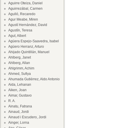
Aguirre Oteiza, Daniel
Aguirrezábal, Carmen
Agulló, Recaredo
Agur Meabe, Miren
Agustí Hernández, David
Agustín, Teresa
Agut, Albert
Agüera Espejo-Saavedra, Isabel
Agüero Herranz, Arturo
Ahijado Quintillán, Manuel
Ahlberg, Janet
Ahlberg, Allan
Ahlgrimm, Achim
Ahmed, Sufiya
Ahumada Gutiérrez, Aldo Antonio
Aida, Lehanan
Aiken, Joan
Aimar, Gustavo
R. A.
Ainatu, Fatrana
Ainaud, Jordi
Ainaud i Escudero, Jordi
Ainger, Lorna