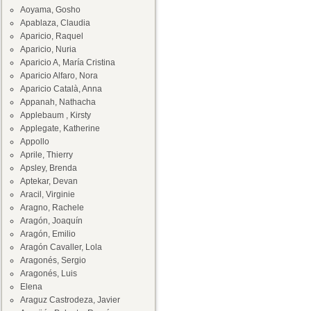
Aoyama, Gosho
Apablaza, Claudia
Aparicio, Raquel
Aparicio, Nuria
Aparicio A, María Cristina
Aparicio Alfaro, Nora
Aparicio Català, Anna
Appanah, Nathacha
Applebaum , Kirsty
Applegate, Katherine
Appollo
Aprile, Thierry
Apsley, Brenda
Aptekar, Devan
Aracil, Virginie
Aragno, Rachele
Aragón, Joaquín
Aragón, Emilio
Aragón Cavaller, Lola
Aragonés, Sergio
Aragonés, Luis
Elena
Araguz Castrodeza, Javier