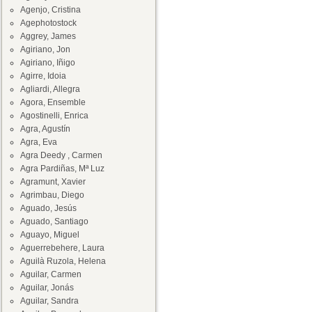
Agenjo, Cristina
Agephotostock
Aggrey, James
Agiriano, Jon
Agiriano, Iñigo
Agirre, Idoia
Agliardi, Allegra
Agora, Ensemble
Agostinelli, Enrica
Agra, Agustín
Agra, Eva
Agra Deedy , Carmen
Agra Pardiñas, Mª Luz
Agramunt, Xavier
Agrimbau, Diego
Aguado, Jesús
Aguado, Santiago
Aguayo, Miguel
Aguerrebehere, Laura
Aguilà Ruzola, Helena
Aguilar, Carmen
Aguilar, Jonás
Aguilar, Sandra