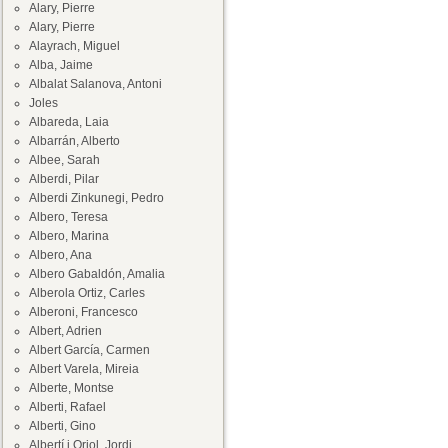
Alary, Pierre
Alary, Pierre
Alayrach, Miguel
Alba, Jaime
Albalat Salanova, Antoni
Joles
Albareda, Laia
Albarrán, Alberto
Albee, Sarah
Alberdi, Pilar
Alberdi Zinkunegi, Pedro
Albero, Teresa
Albero, Marina
Albero, Ana
Albero Gabaldón, Amalia
Alberola Ortiz, Carles
Alberoni, Francesco
Albert, Adrien
Albert García, Carmen
Albert Varela, Mireia
Alberte, Montse
Alberti, Rafael
Alberti, Gino
Albertí i Oriol, Jordi