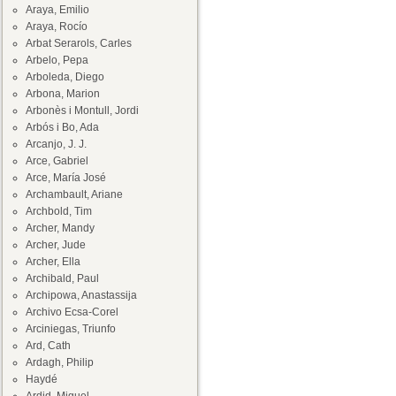
Araya, Emilio
Araya, Rocío
Arbat Serarols, Carles
Arbelo, Pepa
Arboleda, Diego
Arbona, Marion
Arbonès i Montull, Jordi
Arbós i Bo, Ada
Arcanjo, J. J.
Arce, Gabriel
Arce, María José
Archambault, Ariane
Archbold, Tim
Archer, Mandy
Archer, Jude
Archer, Ella
Archibald, Paul
Archipowa, Anastassija
Archivo Ecsa-Corel
Arciniegas, Triunfo
Ard, Cath
Ardagh, Philip
Haydé