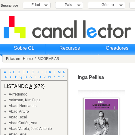
Edad
País
Género
Buscar por
Sobre CL
Recursos
Creadores
Estás en :
Home
/
BIOGRAFIAS
A
B
C
D
E
F
G
H
I
J
K
L
M
N
Inga Pellisa
Ñ
O
P
Q
R
S
T
U
V
W
X
Y
Z
LISTANDO
A
(972)
A-rredondo
Aakeson, Kim Fupz
Abad, Hermanos
Abad, Arturo
Abad, José
Abad Carlés, Ana
Abad Varela, José Antonio
Abadi, Ariel