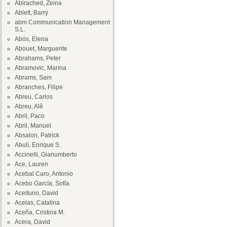
Abirached, Zeina
Ablett, Barry
abm Communication Management
S.L.
Abós, Elena
Abouet, Marguerite
Abrahams, Peter
Abramovic, Marina
Abrams, Sam
Abranches, Filipe
Abreu, Carlos
Abreu, Alê
Abril, Paco
Abril, Manuel
Absalon, Patrick
Abulí, Enrique S.
Accinelli, Gianumberto
Ace, Lauren
Acebal Caro, Antonio
Acebo García, Sofía
Aceituno, David
Acelas, Catalina
Aceña, Cristina M.
Acera, David