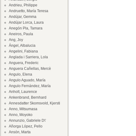
Andrieu, Philippe
Andruetto, María Teresa
Andújar, Gemma
Andújar Lorca, Laura
Anegón Pla, Tamara
Aneiros, Paula
Ang, Joy
Ángel, Albalucia
Angelini, Fabiana
Anglada i Sarriera, Lola
Anguera, Frederic
Anguera Cañellas, Mercè
Angulo, Elena
Angulo Aguado, María
Angulo Fernández, María
Anholt, Laurence
Ankenbrand, Bernhard
Annesdatter Skomsvold, Kjersti
Anno, Mitsumasa
Anno, Moyoko
Annunzio, Gabriele D\'
Añorga López, Pello
Ansón, Marta