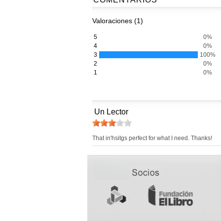
Valoraciones (1)
5
0%
4
0%
3
100%
2
0%
1
0%
Un Lector
That in'hsitgs perfect for what I need. Thanks!