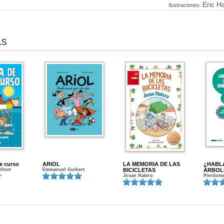
Eric H
Ilustraciones:
AS
de curso
ARIOL
LA MEMORIA DE LAS
¿HABL
ellner
Emmanuel Guibert
BICICLETAS
ÁRBOL
Josan Hatero
Pierdome