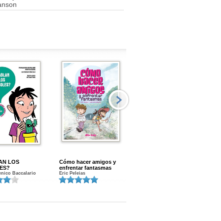
anson
AN LOS
Cómo hacer amigos y
Menstruacion en marcha
ES?
enfrentar fantasmas
Gloria A. Calvo
nico Baccalario
Eric Peleias
K
S