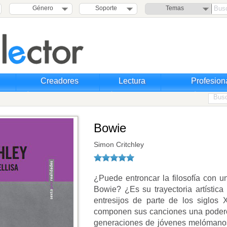
Género
Soporte
Temas
Creadores
Lectura
Profesion
Bowie
Simon Critchley
¿Puede entroncar la filosofía con u
Bowie? ¿Es su trayectoria artística 
entresijos de parte de los siglos
componen sus canciones una podero
generaciones de jóvenes melómanos?