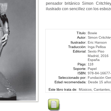
pensador británico Simon Critchle
ilustrado con sencillez con los esboz
Título:
Bowie
Autor:
Simon Critchle
Ilustrador:
Eric Hanson
Traducción:
Inga Pellisa
Editorial:
Sexto Piso
Madrid, 2016
España
Págs:
118
Soporte:
Papel
ISBN:
978-84-16677
Seleccionado por:
Fundación Ge
Edad recomendada:
Desde 15 año
Este libro trata de:
Músicos, Cantantes,