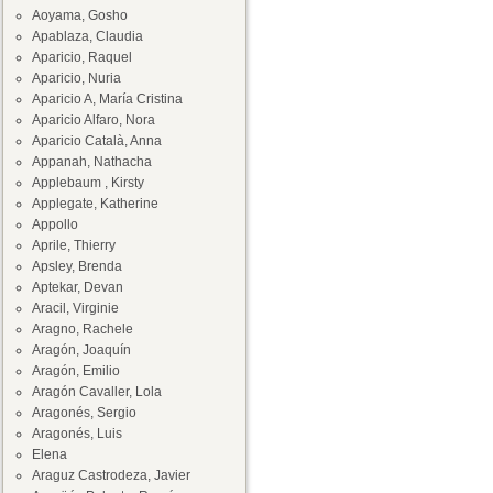
Aoyama, Gosho
Apablaza, Claudia
Aparicio, Raquel
Aparicio, Nuria
Aparicio A, María Cristina
Aparicio Alfaro, Nora
Aparicio Català, Anna
Appanah, Nathacha
Applebaum , Kirsty
Applegate, Katherine
Appollo
Aprile, Thierry
Apsley, Brenda
Aptekar, Devan
Aracil, Virginie
Aragno, Rachele
Aragón, Joaquín
Aragón, Emilio
Aragón Cavaller, Lola
Aragonés, Sergio
Aragonés, Luis
Elena
Araguz Castrodeza, Javier