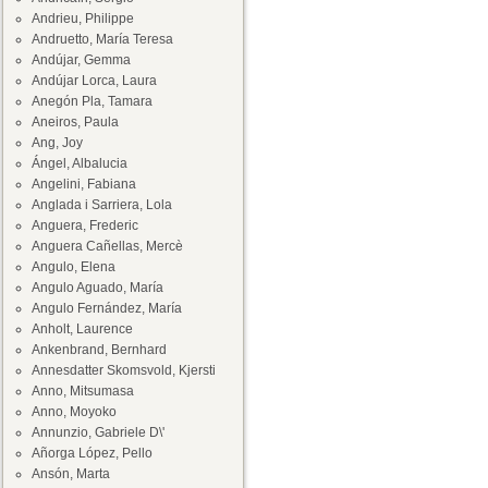
Andrieu, Philippe
Andruetto, María Teresa
Andújar, Gemma
Andújar Lorca, Laura
Anegón Pla, Tamara
Aneiros, Paula
Ang, Joy
Ángel, Albalucia
Angelini, Fabiana
Anglada i Sarriera, Lola
Anguera, Frederic
Anguera Cañellas, Mercè
Angulo, Elena
Angulo Aguado, María
Angulo Fernández, María
Anholt, Laurence
Ankenbrand, Bernhard
Annesdatter Skomsvold, Kjersti
Anno, Mitsumasa
Anno, Moyoko
Annunzio, Gabriele D\'
Añorga López, Pello
Ansón, Marta