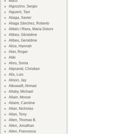
Maco
Algozzino, Sergio
Algueró, Tavi
Aliaga, Xavier
Aliaga Sánchez, Roberto
Alibés i Riera, Maria Dolors
Alibeu, Géraldine
Alibeu, Geraldine
Alice, Hannah
Alier, Roger
Aliki
Alins, Sonia
Aliprandi, Christian
Alis, Luis
Alison, Jay
Alkuwaifi, Ahmad
Allaby, Michael
Allain, Moose
Allaire, Caroline
Allan, Nicholas
Allan, Tony
Allen, Thomas B.
Allen, Jonathan
Allen, Francesca