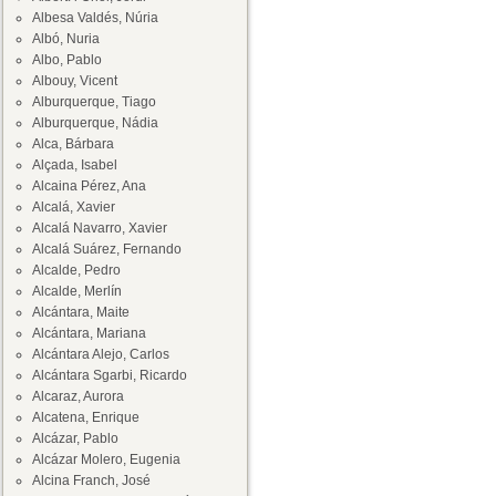
Albesa Valdés, Núria
Albó, Nuria
Albo, Pablo
Albouy, Vicent
Alburquerque, Tiago
Alburquerque, Nádia
Alca, Bárbara
Alçada, Isabel
Alcaina Pérez, Ana
Alcalá, Xavier
Alcalá Navarro, Xavier
Alcalá Suárez, Fernando
Alcalde, Pedro
Alcalde, Merlín
Alcántara, Maite
Alcántara, Mariana
Alcántara Alejo, Carlos
Alcántara Sgarbi, Ricardo
Alcaraz, Aurora
Alcatena, Enrique
Alcázar, Pablo
Alcázar Molero, Eugenia
Alcina Franch, José