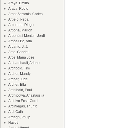
Araya, Emilio
Araya, Rocío
Arbat Serarols, Carles
Arbelo, Pepa
Arboleda, Diego
Arbona, Marion
Arbonès i Montull, Jordi
Arbós i Bo, Ada
Arcanjo, J. J.
Arce, Gabriel
Arce, María José
Archambault, Ariane
Archbold, Tim
Archer, Mandy
Archer, Jude
Archer, Ella
Archibald, Paul
Archipowa, Anastassija
Archivo Ecsa-Corel
Arciniegas, Triunfo
Ard, Cath
Ardagh, Philip
Haydé