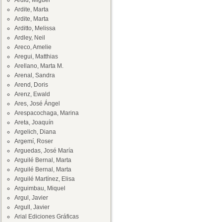
Ardid, Miguel
Ardite, Marta
Ardite, Marta
Arditto, Melissa
Ardley, Neil
Areco, Amelie
Aregui, Matthias
Arellano, Marta M.
Arenal, Sandra
Arend, Doris
Arenz, Ewald
Ares, José Ángel
Arespacochaga, Marina
Areta, Joaquín
Argelich, Diana
Argemí, Roser
Arguedas, José María
Arguilé Bernal, Marta
Arguilé Bernal, Marta
Arguilé Martínez, Elisa
Arguimbau, Miquel
Argul, Javier
Argull, Javier
Arial Ediciones Gráficas