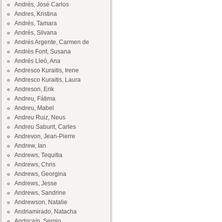
Andrés, José Carlos
Andres, Kristina
Andrés, Tamara
Andrés, Silvana
Andrés Argente, Carmen de
Andrès Font, Susana
Andrés Lleó, Ana
Andresco Kuraitis, Irene
Andresco Kuraitis, Laura
Andreson, Erik
Andreu, Fátima
Andreu, Mabel
Andreu Ruiz, Neus
Andreu Saburit, Carles
Andrevon, Jean-Pierre
Andrew, Ian
Andrews, Tequitia
Andrews, Chris
Andrews, Georgina
Andrews, Jesse
Andrews, Sandrine
Andrewson, Natalie
Andriamirado, Natacha
Andricaín, Sergio