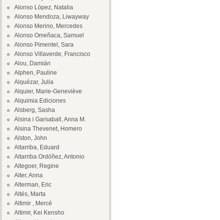
Alonso López, Natalia
Alonso Mendoza, Liwayway
Alonso Merino, Mercedes
Alonso Omeñaca, Samuel
Alonso Pimentel, Sara
Alonso Villaverde, Francisco
Alou, Damián
Alphen, Pauline
Alquézar, Julia
Alquier, Marie-Geneviève
Alquimia Ediciones
Alsberg, Sasha
Alsina i Garsaball, Anna M.
Alsina Thevenet, Homero
Alston, John
Altarriba, Eduard
Altarriba Ordóñez, Antonio
Altegoer, Regine
Alter, Anna
Alterman, Eric
Altés, Marta
Altimir , Mercé
Altimir, Kei Kensho