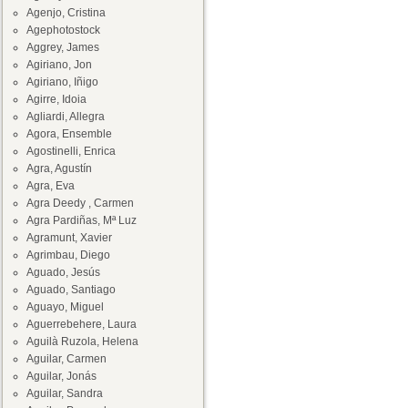
Agenjo, Cristina
Agephotostock
Aggrey, James
Agiriano, Jon
Agiriano, Iñigo
Agirre, Idoia
Agliardi, Allegra
Agora, Ensemble
Agostinelli, Enrica
Agra, Agustín
Agra, Eva
Agra Deedy , Carmen
Agra Pardiñas, Mª Luz
Agramunt, Xavier
Agrimbau, Diego
Aguado, Jesús
Aguado, Santiago
Aguayo, Miguel
Aguerrebehere, Laura
Aguilà Ruzola, Helena
Aguilar, Carmen
Aguilar, Jonás
Aguilar, Sandra