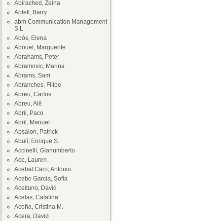
Abirached, Zeina
Ablett, Barry
abm Communication Management
S.L.
Abós, Elena
Abouet, Marguerite
Abrahams, Peter
Abramovic, Marina
Abrams, Sam
Abranches, Filipe
Abreu, Carlos
Abreu, Alê
Abril, Paco
Abril, Manuel
Absalon, Patrick
Abulí, Enrique S.
Accinelli, Gianumberto
Ace, Lauren
Acebal Caro, Antonio
Acebo García, Sofía
Aceituno, David
Acelas, Catalina
Aceña, Cristina M.
Acera, David