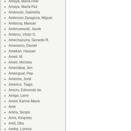
Amaya, María Pilar
Amaya, María Paz
Ambrosio, Gabriella
Ambrosio Zaragoza, Miguel
Ambrosy, Manuel
Ambrozewski, Jacek
Ambrus, Víctor G.
Amechazurra, Gerardo R.
Ameixeiro, Daniel
Amekan, Hassan
Ameli, M.
Ameli, Michela
Amenábar, Jon
Amengual, Pep
Amenós, Jordi
Americo, Tiago
Amicis, Edmondo de
Amigo, Leire
Amiot, Karine-Marie
Amir
Amira, Sergio
Amis, Kingsley
Amit, Ofra
Amkie, Lorena