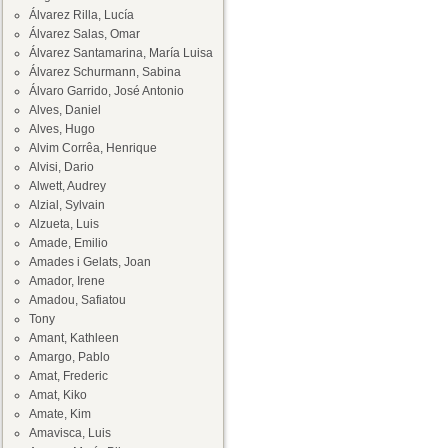
Álvarez Rilla, Lucía
Álvarez Salas, Omar
Álvarez Santamarina, María Luisa
Álvarez Schurmann, Sabina
Álvaro Garrido, José Antonio
Alves, Daniel
Alves, Hugo
Alvim Corrêa, Henrique
Alvisi, Dario
Alwett, Audrey
Alzial, Sylvain
Alzueta, Luis
Amade, Emilio
Amades i Gelats, Joan
Amador, Irene
Amadou, Safiatou
Tony
Amant, Kathleen
Amargo, Pablo
Amat, Frederic
Amat, Kiko
Amate, Kim
Amavisca, Luis