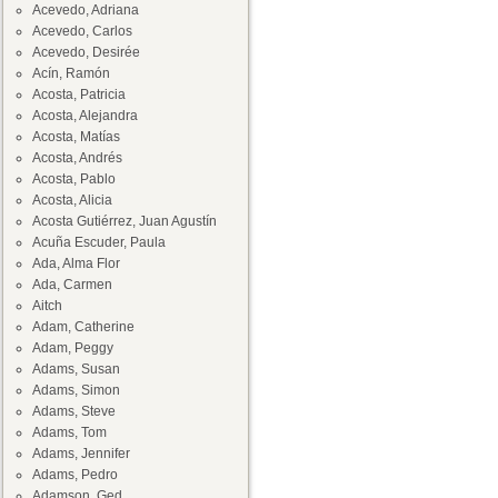
Acevedo, Adriana
Acevedo, Carlos
Acevedo, Desirée
Acín, Ramón
Acosta, Patricia
Acosta, Alejandra
Acosta, Matías
Acosta, Andrés
Acosta, Pablo
Acosta, Alicia
Acosta Gutiérrez, Juan Agustín
Acuña Escuder, Paula
Ada, Alma Flor
Ada, Carmen
Aitch
Adam, Catherine
Adam, Peggy
Adams, Susan
Adams, Simon
Adams, Steve
Adams, Tom
Adams, Jennifer
Adams, Pedro
Adamson, Ged