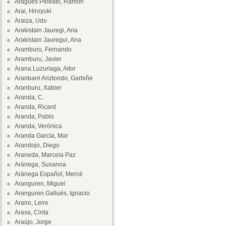
Aragüés Peleato, Ramón
Arai, Hiroyuki
Araiza, Udo
Arakistain Jauregi, Ana
Arakistain Jauregui, Ana
Aramburu, Fernando
Aramburu, Javier
Arana Luzuriaga, Aitor
Aranbarri Ariztondo, Garbiñe
Aranburu, Xabier
Aranda, C.
Aranda, Ricard
Aranda, Pablo
Aranda, Verònica
Aranda García, Mar
Arandojo, Diego
Araneda, Marcela Paz
Arànega, Susanna
Arànega Español, Mercè
Aranguren, Miguel
Aranguren Gallués, Ignacio
Arano, Leire
Arasa, Cinta
Araújo, Jorge