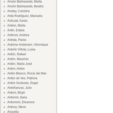
Ansón Balmaseda, Marta
Ansón Balmaseda, Beatriz
Anstey, Caroline
Anta Rodríguez, Manuela
Antczak, Kasia
Antelo, Marta
Antín, Estela
Antinori, Andrea
Antista, Paola
Antoine-Andersen, Véronique
Antolín Villota, Luisa
Antón, Rafael
Antón, Mauricio
Antón, María José
Anton, Anton
Antón Blanco, Rocío del Mar
Antón de Vez, Patricia
Antón Svoboda, Ángel
Antoñanzas, Julio
Antoni, Birgit
Antonini, Ilaria
Antonioni, Eleanora
Antony, Steve
Anuvela