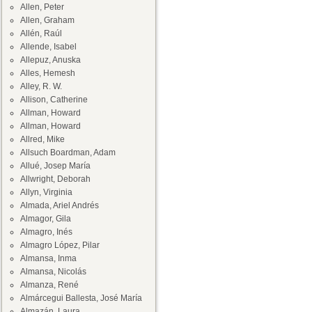
Allen, Peter
Allen, Graham
Allén, Raúl
Allende, Isabel
Allepuz, Anuska
Alles, Hemesh
Alley, R. W.
Allison, Catherine
Allman, Howard
Allman, Howard
Allred, Mike
Allsuch Boardman, Adam
Allué, Josep María
Allwright, Deborah
Allyn, Virginia
Almada, Ariel Andrés
Almagor, Gila
Almagro, Inés
Almagro López, Pilar
Almansa, Inma
Almansa, Nicolás
Almanza, René
Almárcegui Ballesta, José María
Almazán, Laura