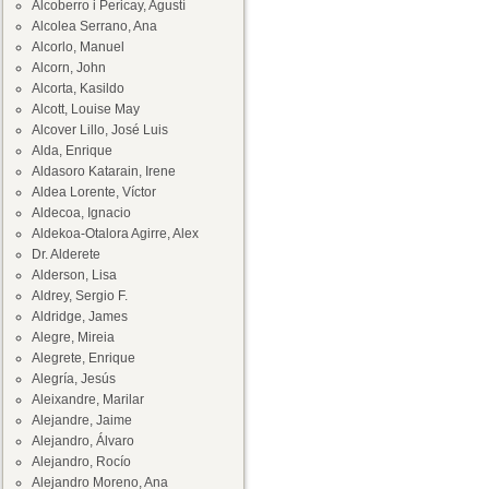
Alcoberro i Pericay, Agustí
Alcolea Serrano, Ana
Alcorlo, Manuel
Alcorn, John
Alcorta, Kasildo
Alcott, Louise May
Alcover Lillo, José Luis
Alda, Enrique
Aldasoro Katarain, Irene
Aldea Lorente, Víctor
Aldecoa, Ignacio
Aldekoa-Otalora Agirre, Alex
Dr. Alderete
Alderson, Lisa
Aldrey, Sergio F.
Aldridge, James
Alegre, Mireia
Alegrete, Enrique
Alegría, Jesús
Aleixandre, Marilar
Alejandre, Jaime
Alejandro, Álvaro
Alejandro, Rocío
Alejandro Moreno, Ana