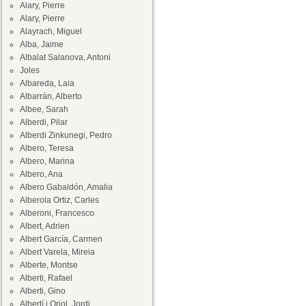
Alary, Pierre
Alary, Pierre
Alayrach, Miguel
Alba, Jaime
Albalat Salanova, Antoni
Joles
Albareda, Laia
Albarrán, Alberto
Albee, Sarah
Alberdi, Pilar
Alberdi Zinkunegi, Pedro
Albero, Teresa
Albero, Marina
Albero, Ana
Albero Gabaldón, Amalia
Alberola Ortiz, Carles
Alberoni, Francesco
Albert, Adrien
Albert García, Carmen
Albert Varela, Mireia
Alberte, Montse
Alberti, Rafael
Alberti, Gino
Albertí i Oriol, Jordi