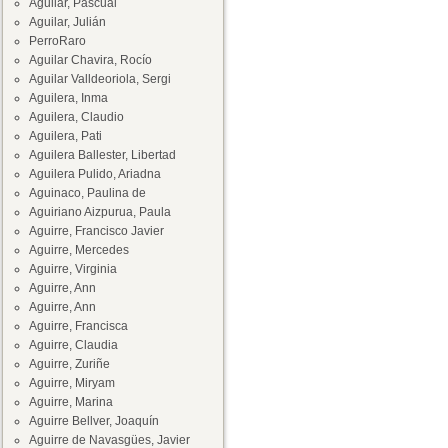
Aguilar, Pascual
Aguilar, Julián
PerroRaro
Aguilar Chavira, Rocío
Aguilar Valldeoriola, Sergi
Aguilera, Inma
Aguilera, Claudio
Aguilera, Pati
Aguilera Ballester, Libertad
Aguilera Pulido, Ariadna
Aguinaco, Paulina de
Aguiriano Aizpurua, Paula
Aguirre, Francisco Javier
Aguirre, Mercedes
Aguirre, Virginia
Aguirre, Ann
Aguirre, Ann
Aguirre, Francisca
Aguirre, Claudia
Aguirre, Zuriñe
Aguirre, Miryam
Aguirre, Marina
Aguirre Bellver, Joaquín
Aguirre de Navasgües, Javier