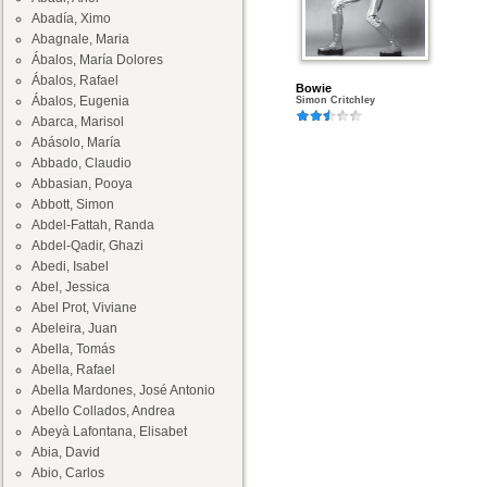
Abadía, Ximo
Abagnale, Maria
Ábalos, María Dolores
Ábalos, Rafael
Bowie
Ábalos, Eugenia
Simon Critchley
Abarca, Marisol
Abásolo, María
Abbado, Claudio
Abbasian, Pooya
Abbott, Simon
Abdel-Fattah, Randa
Abdel-Qadir, Ghazi
Abedi, Isabel
Abel, Jessica
Abel Prot, Viviane
Abeleira, Juan
Abella, Tomás
Abella, Rafael
Abella Mardones, José Antonio
Abello Collados, Andrea
Abeyà Lafontana, Elisabet
Abia, David
Abio, Carlos