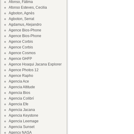
Afonso, Fátima
Afonso Esteves, Cecilia
Agboton, Agnès
Agboton, Serrat
Agdamus, Alejandro
Agence Bios-Phone
Agence Bios-Phone
Agence Corbis
Agence Corbis
Agence Cosmos
Agence GHFP
Agence Hoaqui Jacana Explorer
Agence Photos 12
Agence Rapho
Agencia Ace
Agencia Altitude
Agencia Bios
Agencia Colibrí
Agencia Efe
Agencia Jacana
Agencia Keystone
Agencia Leemage
Agencia Sunset
Agency NASA