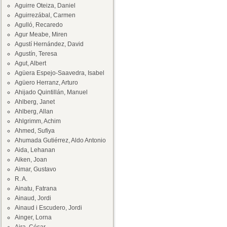
Aguirre Oteiza, Daniel
Aguirrezábal, Carmen
Agulló, Recaredo
Agur Meabe, Miren
Agustí Hernández, David
Agustín, Teresa
Agut, Albert
Agüera Espejo-Saavedra, Isabel
Agüero Herranz, Arturo
Ahijado Quintillán, Manuel
Ahlberg, Janet
Ahlberg, Allan
Ahlgrimm, Achim
Ahmed, Sufiya
Ahumada Gutiérrez, Aldo Antonio
Aida, Lehanan
Aiken, Joan
Aimar, Gustavo
R. A.
Ainatu, Fatrana
Ainaud, Jordi
Ainaud i Escudero, Jordi
Ainger, Lorna