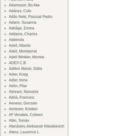
Adamsson, Bo Ake
Adánez, Coto
Adâo Neto, Pascoal Pedro
Adario, Susanna
Adbåge, Emma
Addams, Charles
Addenda
Adell, Alberto
Adell, Montserrat
Adell Winkler, Montse
ADES C.B.
Adillon Marsó, Dàlia
Adler, Kraig
Adler, Irene
Adón, Pilar
Adreani, Manuela
Adrià, Francesc
Aeneas, Gonzalo
Aertssen, Kristien
AF Venable, Colleen
Afán, Tomás
Afanásiev, Aleksandr Nikoláievich
Afano, Laurence L.