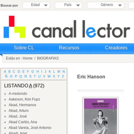
Edad
País
Género
Buscar por
Sobre CL
Recursos
Creadores
Estás en :
Home
/
BIOGRAFIAS
A
B
C
D
E
F
G
H
I
J
K
L
M
N
Eric Hanson
Ñ
O
P
Q
R
S
T
U
V
W
X
Y
Z
LISTANDO
A
(972)
A-rredondo
Aakeson, Kim Fupz
Abad, Hermanos
Abad, Arturo
Abad, José
Abad Carlés, Ana
Abad Varela, José Antonio
Abadi, Ariel