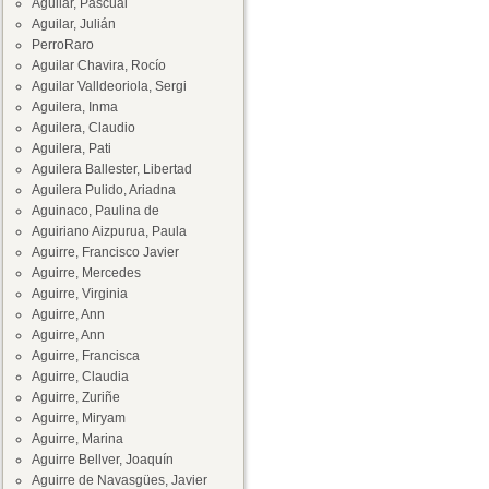
Aguilar, Pascual
Aguilar, Julián
PerroRaro
Aguilar Chavira, Rocío
Aguilar Valldeoriola, Sergi
Aguilera, Inma
Aguilera, Claudio
Aguilera, Pati
Aguilera Ballester, Libertad
Aguilera Pulido, Ariadna
Aguinaco, Paulina de
Aguiriano Aizpurua, Paula
Aguirre, Francisco Javier
Aguirre, Mercedes
Aguirre, Virginia
Aguirre, Ann
Aguirre, Ann
Aguirre, Francisca
Aguirre, Claudia
Aguirre, Zuriñe
Aguirre, Miryam
Aguirre, Marina
Aguirre Bellver, Joaquín
Aguirre de Navasgües, Javier