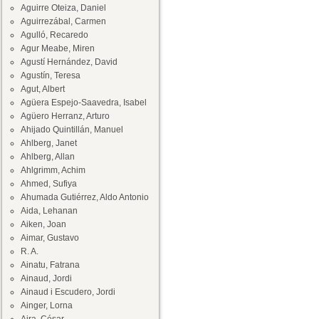
Aguirre Oteiza, Daniel
Aguirrezábal, Carmen
Agulló, Recaredo
Agur Meabe, Miren
Agustí Hernández, David
Agustín, Teresa
Agut, Albert
Agüera Espejo-Saavedra, Isabel
Agüero Herranz, Arturo
Ahijado Quintillán, Manuel
Ahlberg, Janet
Ahlberg, Allan
Ahlgrimm, Achim
Ahmed, Sufiya
Ahumada Gutiérrez, Aldo Antonio
Aida, Lehanan
Aiken, Joan
Aimar, Gustavo
R. A.
Ainatu, Fatrana
Ainaud, Jordi
Ainaud i Escudero, Jordi
Ainger, Lorna