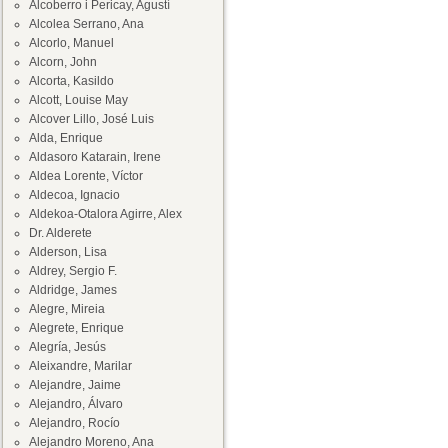
Alcoberro i Pericay, Agustí
Alcolea Serrano, Ana
Alcorlo, Manuel
Alcorn, John
Alcorta, Kasildo
Alcott, Louise May
Alcover Lillo, José Luis
Alda, Enrique
Aldasoro Katarain, Irene
Aldea Lorente, Víctor
Aldecoa, Ignacio
Aldekoa-Otalora Agirre, Alex
Dr. Alderete
Alderson, Lisa
Aldrey, Sergio F.
Aldridge, James
Alegre, Mireia
Alegrete, Enrique
Alegría, Jesús
Aleixandre, Marilar
Alejandre, Jaime
Alejandro, Álvaro
Alejandro, Rocío
Alejandro Moreno, Ana