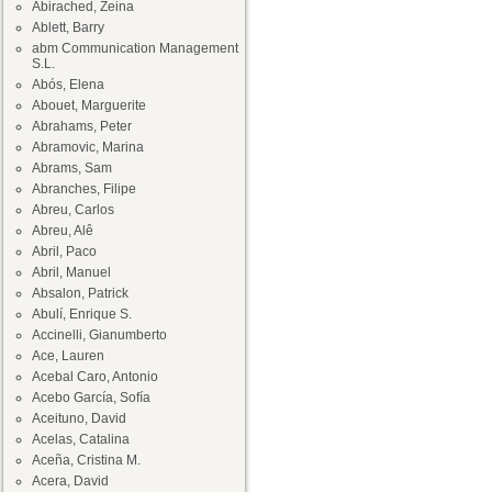
Abirached, Zeina
Ablett, Barry
abm Communication Management
S.L.
Abós, Elena
Abouet, Marguerite
Abrahams, Peter
Abramovic, Marina
Abrams, Sam
Abranches, Filipe
Abreu, Carlos
Abreu, Alê
Abril, Paco
Abril, Manuel
Absalon, Patrick
Abulí, Enrique S.
Accinelli, Gianumberto
Ace, Lauren
Acebal Caro, Antonio
Acebo García, Sofía
Aceituno, David
Acelas, Catalina
Aceña, Cristina M.
Acera, David