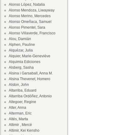
Alonso López, Natalia
Alonso Mendoza, Liwayway
Alonso Merino, Mercedes
Alonso Omeñaca, Samuel
Alonso Pimentel, Sara
Alonso Villaverde, Francisco
Alou, Damián
Alphen, Pauline
Alquézar, Julia
Alquier, Marie-Geneviève
Alquimia Ediciones
Alsberg, Sasha
Alsina i Garsaball, Anna M.
Alsina Thevenet, Homero
Alston, John
Altarriba, Eduard
Altarriba Ordóñez, Antonio
Altegoer, Regine
Alter, Anna
Alterman, Eric
Altés, Marta
Altimir , Mercé
Altimir, Kei Kensho