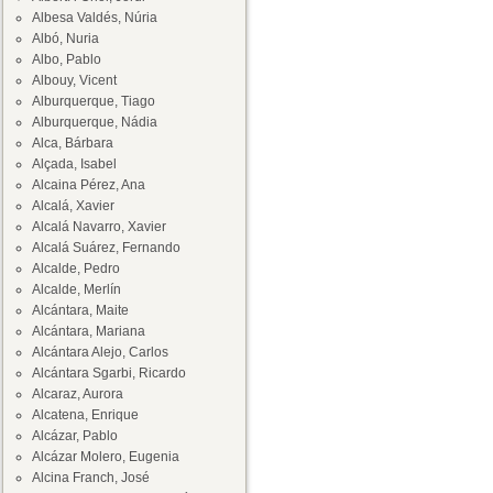
Albesa Valdés, Núria
Albó, Nuria
Albo, Pablo
Albouy, Vicent
Alburquerque, Tiago
Alburquerque, Nádia
Alca, Bárbara
Alçada, Isabel
Alcaina Pérez, Ana
Alcalá, Xavier
Alcalá Navarro, Xavier
Alcalá Suárez, Fernando
Alcalde, Pedro
Alcalde, Merlín
Alcántara, Maite
Alcántara, Mariana
Alcántara Alejo, Carlos
Alcántara Sgarbi, Ricardo
Alcaraz, Aurora
Alcatena, Enrique
Alcázar, Pablo
Alcázar Molero, Eugenia
Alcina Franch, José