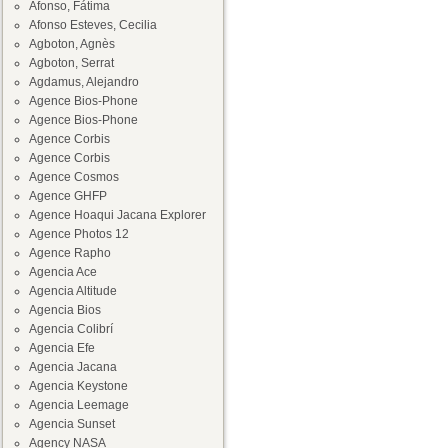
Afonso, Fátima
Afonso Esteves, Cecilia
Agboton, Agnès
Agboton, Serrat
Agdamus, Alejandro
Agence Bios-Phone
Agence Bios-Phone
Agence Corbis
Agence Corbis
Agence Cosmos
Agence GHFP
Agence Hoaqui Jacana Explorer
Agence Photos 12
Agence Rapho
Agencia Ace
Agencia Altitude
Agencia Bios
Agencia Colibrí
Agencia Efe
Agencia Jacana
Agencia Keystone
Agencia Leemage
Agencia Sunset
Agency NASA