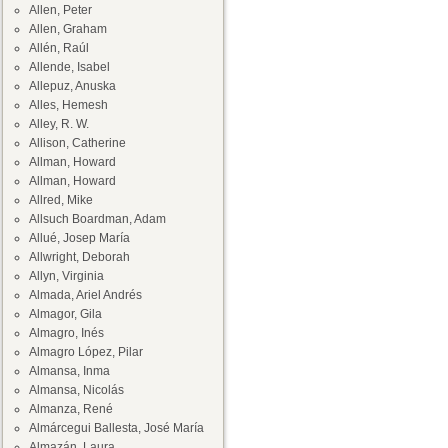
Allen, Peter
Allen, Graham
Allén, Raúl
Allende, Isabel
Allepuz, Anuska
Alles, Hemesh
Alley, R. W.
Allison, Catherine
Allman, Howard
Allman, Howard
Allred, Mike
Allsuch Boardman, Adam
Allué, Josep María
Allwright, Deborah
Allyn, Virginia
Almada, Ariel Andrés
Almagor, Gila
Almagro, Inés
Almagro López, Pilar
Almansa, Inma
Almansa, Nicolás
Almanza, René
Almárcegui Ballesta, José María
Almazán, Laura