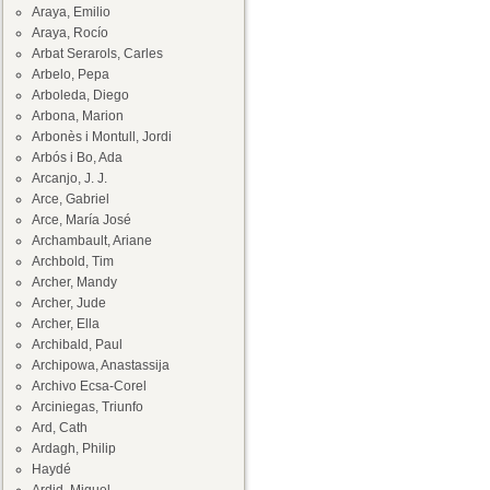
Araya, Emilio
Araya, Rocío
Arbat Serarols, Carles
Arbelo, Pepa
Arboleda, Diego
Arbona, Marion
Arbonès i Montull, Jordi
Arbós i Bo, Ada
Arcanjo, J. J.
Arce, Gabriel
Arce, María José
Archambault, Ariane
Archbold, Tim
Archer, Mandy
Archer, Jude
Archer, Ella
Archibald, Paul
Archipowa, Anastassija
Archivo Ecsa-Corel
Arciniegas, Triunfo
Ard, Cath
Ardagh, Philip
Haydé