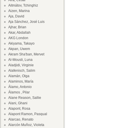
Aira, César
Aitmátov, Tchinghiz
Aizen, Marina
Aja, David
Aja Sánchez, José Luis
Ajhar, Brian
Akar, Abdallah
AKG London
Akiyama, Takayo
Akpan, Uwem
Akram Sha'ban, Mervet
Al-Mousli, Luna
Aladjidi, Virginie
Alafenisch, Salim
Alamán, Olga
Alaminos, María
Álamo, Antonio
Álamos , Pilar
Alane Reason, Sallie
Alani, Ghani
Alapont, Rosa
Alapont Ramon, Pasqual
Alarcao, Renato
Alarcón Muñoz, Violeta