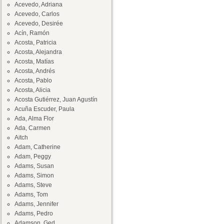
Acevedo, Adriana
Acevedo, Carlos
Acevedo, Desirée
Acín, Ramón
Acosta, Patricia
Acosta, Alejandra
Acosta, Matías
Acosta, Andrés
Acosta, Pablo
Acosta, Alicia
Acosta Gutiérrez, Juan Agustín
Acuña Escuder, Paula
Ada, Alma Flor
Ada, Carmen
Aitch
Adam, Catherine
Adam, Peggy
Adams, Susan
Adams, Simon
Adams, Steve
Adams, Tom
Adams, Jennifer
Adams, Pedro
Adamson, Ged