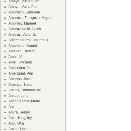
Amaya, María Pilar
Amaya, María Paz
Ambrosio, Gabriella
Ambrosio Zaragoza, Miguel
Ambrosy, Manuel
Ambrozewski, Jacek
Ambrus, Víctor G.
Amechazurra, Gerardo R.
Ameixeiro, Daniel
Amekan, Hassan
Ameli, M.
Ameli, Michela
Amenábar, Jon
Amengual, Pep
Amenós, Jordi
Americo, Tiago
Amicis, Edmondo de
Amigo, Leire
Amiot, Karine-Marie
Amir
Amira, Sergio
Amis, Kingsley
Amit, Ofra
Amkie, Lorena