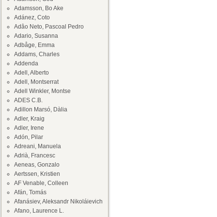
Adamsson, Bo Ake
Adánez, Coto
Adâo Neto, Pascoal Pedro
Adario, Susanna
Adbåge, Emma
Addams, Charles
Addenda
Adell, Alberto
Adell, Montserrat
Adell Winkler, Montse
ADES C.B.
Adillon Marsó, Dàlia
Adler, Kraig
Adler, Irene
Adón, Pilar
Adreani, Manuela
Adrià, Francesc
Aeneas, Gonzalo
Aertssen, Kristien
AF Venable, Colleen
Afán, Tomás
Afanásiev, Aleksandr Nikoláievich
Afano, Laurence L.