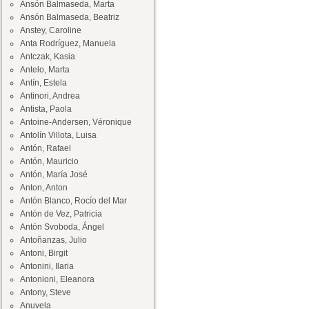
Ansón Balmaseda, Marta
Ansón Balmaseda, Beatriz
Anstey, Caroline
Anta Rodríguez, Manuela
Antczak, Kasia
Antelo, Marta
Antín, Estela
Antinori, Andrea
Antista, Paola
Antoine-Andersen, Véronique
Antolín Villota, Luisa
Antón, Rafael
Antón, Mauricio
Antón, María José
Anton, Anton
Antón Blanco, Rocío del Mar
Antón de Vez, Patricia
Antón Svoboda, Ángel
Antoñanzas, Julio
Antoni, Birgit
Antonini, Ilaria
Antonioni, Eleanora
Antony, Steve
Anuvela