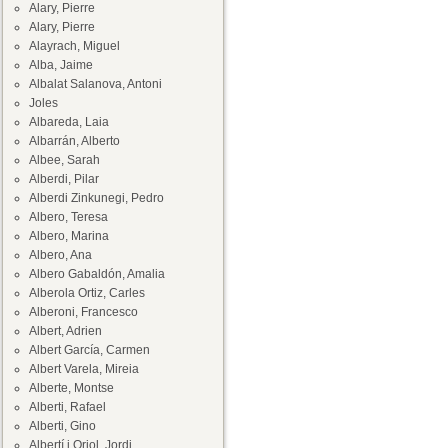
Alary, Pierre
Alary, Pierre
Alayrach, Miguel
Alba, Jaime
Albalat Salanova, Antoni
Joles
Albareda, Laia
Albarrán, Alberto
Albee, Sarah
Alberdi, Pilar
Alberdi Zinkunegi, Pedro
Albero, Teresa
Albero, Marina
Albero, Ana
Albero Gabaldón, Amalia
Alberola Ortiz, Carles
Alberoni, Francesco
Albert, Adrien
Albert García, Carmen
Albert Varela, Mireia
Alberte, Montse
Alberti, Rafael
Alberti, Gino
Albertí i Oriol, Jordi