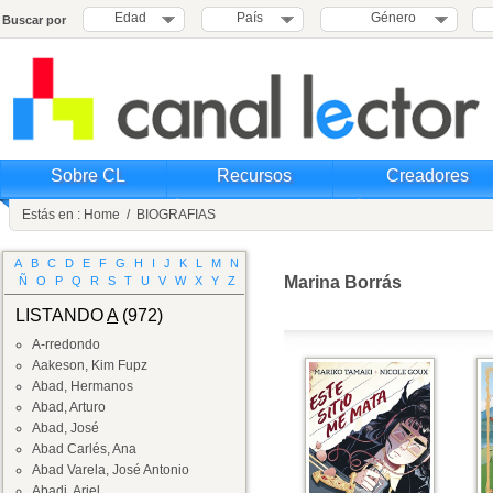
Edad
País
Género
Buscar por
Sobre CL
Recursos
Creadores
Estás en :
Home
/
BIOGRAFIAS
A
B
C
D
E
F
G
H
I
J
K
L
M
N
Marina Borrás
Ñ
O
P
Q
R
S
T
U
V
W
X
Y
Z
LISTANDO
A
(972)
A-rredondo
Aakeson, Kim Fupz
Abad, Hermanos
Abad, Arturo
Abad, José
Abad Carlés, Ana
Abad Varela, José Antonio
Abadi, Ariel