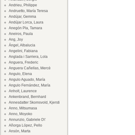
Andrieu, Philippe
Andruetto, María Teresa
Andújar, Gemma
Andújar Lorca, Laura
Anegón Pla, Tamara
Aneiros, Paula
Ang, Joy
Ángel, Albalucia
Angelini, Fabiana
Anglada i Sarriera, Lola
Anguera, Frederic
Anguera Cañellas, Mercè
Angulo, Elena
Angulo Aguado, María
Angulo Fernández, María
Anholt, Laurence
Ankenbrand, Bernhard
Annesdatter Skomsvold, Kjersti
Anno, Mitsumasa
Anno, Moyoko
Annunzio, Gabriele D\'
Añorga López, Pello
Ansón, Marta