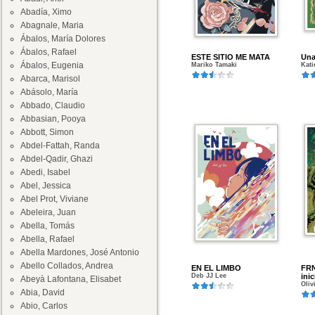
Abadía, Ximo
Abagnale, Maria
Ábalos, María Dolores
Ábalos, Rafael
ESTE SITIO ME MATA
Una
Ábalos, Eugenia
Mariko Tamaki
Kati
Abarca, Marisol
Abásolo, María
Abbado, Claudio
Abbasian, Pooya
Abbott, Simon
Abdel-Fattah, Randa
Abdel-Qadir, Ghazi
Abedi, Isabel
Abel, Jessica
Abel Prot, Viviane
Abeleira, Juan
Abella, Tomás
Abella, Rafael
Abella Mardones, José Antonio
Abello Collados, Andrea
EN EL LIMBO
FRN
Deb JJ Lee
inic
Abeyà Lafontana, Elisabet
Oliv
Abia, David
Abio, Carlos