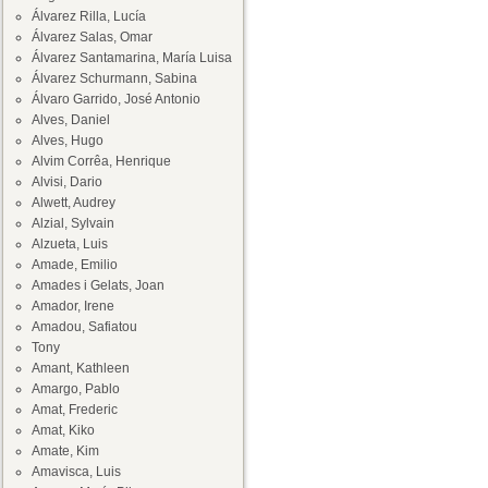
Álvarez Rilla, Lucía
Álvarez Salas, Omar
Álvarez Santamarina, María Luisa
Álvarez Schurmann, Sabina
Álvaro Garrido, José Antonio
Alves, Daniel
Alves, Hugo
Alvim Corrêa, Henrique
Alvisi, Dario
Alwett, Audrey
Alzial, Sylvain
Alzueta, Luis
Amade, Emilio
Amades i Gelats, Joan
Amador, Irene
Amadou, Safiatou
Tony
Amant, Kathleen
Amargo, Pablo
Amat, Frederic
Amat, Kiko
Amate, Kim
Amavisca, Luis