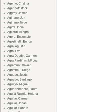
Agenjo, Cristina
Agephotostock
Aggrey, James
Agiriano, Jon
Agiriano, Iñigo
Agirre, Idoia
Agliardi, Allegra
Agora, Ensemble
Agostinelli, Enrica
Agra, Agustín
Agra, Eva
Agra Deedy , Carmen
Agra Pardiñas, Mª Luz
Agramunt, Xavier
Agrimbau, Diego
Aguado, Jesús
Aguado, Santiago
Aguayo, Miguel
Aguerrebehere, Laura
Aguilà Ruzola, Helena
Aguilar, Carmen
Aguilar, Jonás
Aguilar, Sandra