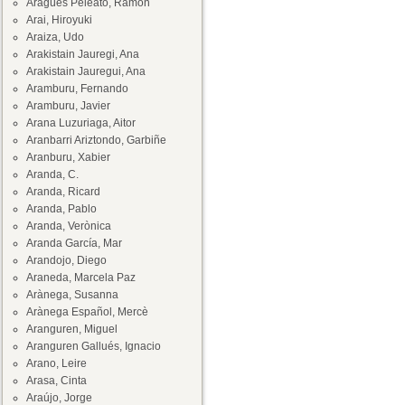
Aragüés Peleato, Ramón
Arai, Hiroyuki
Araiza, Udo
Arakistain Jauregi, Ana
Arakistain Jauregui, Ana
Aramburu, Fernando
Aramburu, Javier
Arana Luzuriaga, Aitor
Aranbarri Ariztondo, Garbiñe
Aranburu, Xabier
Aranda, C.
Aranda, Ricard
Aranda, Pablo
Aranda, Verònica
Aranda García, Mar
Arandojo, Diego
Araneda, Marcela Paz
Arànega, Susanna
Arànega Español, Mercè
Aranguren, Miguel
Aranguren Gallués, Ignacio
Arano, Leire
Arasa, Cinta
Araújo, Jorge