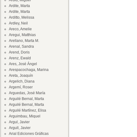
Ardid, Miguel
Ardite, Marta
Ardite, Marta
Arditto, Melissa
Ardley, Neil
Areco, Amelie
Aregui, Matthias
Arellano, Marta M.
Arenal, Sandra
Arend, Doris
Arenz, Ewald
Ares, José Ángel
Arespacochaga, Marina
Areta, Joaquín
Argelich, Diana
Argemí, Roser
Arguedas, José María
Arguilé Bernal, Marta
Arguilé Bernal, Marta
Arguilé Martínez, Elisa
Arguimbau, Miquel
Argul, Javier
Argull, Javier
Arial Ediciones Gráficas