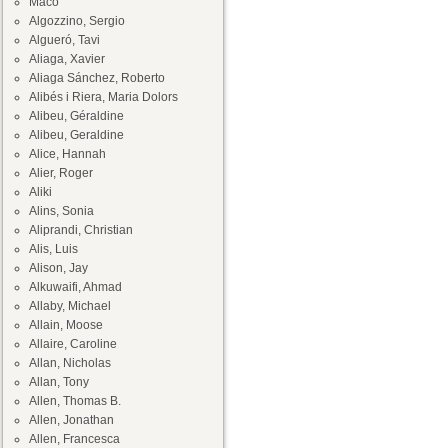
Maco
Algozzino, Sergio
Algueró, Tavi
Aliaga, Xavier
Aliaga Sánchez, Roberto
Alibés i Riera, Maria Dolors
Alibeu, Géraldine
Alibeu, Geraldine
Alice, Hannah
Alier, Roger
Aliki
Alins, Sonia
Aliprandi, Christian
Alis, Luis
Alison, Jay
Alkuwaifi, Ahmad
Allaby, Michael
Allain, Moose
Allaire, Caroline
Allan, Nicholas
Allan, Tony
Allen, Thomas B.
Allen, Jonathan
Allen, Francesca