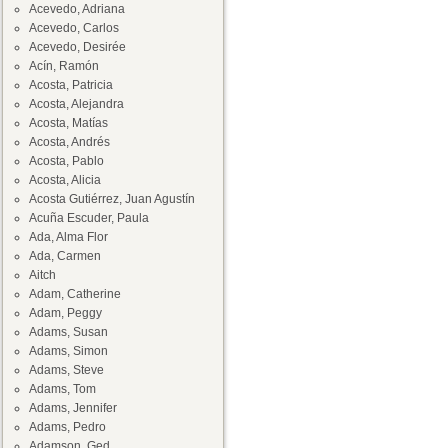
Acevedo, Adriana
Acevedo, Carlos
Acevedo, Desirée
Acín, Ramón
Acosta, Patricia
Acosta, Alejandra
Acosta, Matías
Acosta, Andrés
Acosta, Pablo
Acosta, Alicia
Acosta Gutiérrez, Juan Agustín
Acuña Escuder, Paula
Ada, Alma Flor
Ada, Carmen
Aitch
Adam, Catherine
Adam, Peggy
Adams, Susan
Adams, Simon
Adams, Steve
Adams, Tom
Adams, Jennifer
Adams, Pedro
Adamson, Ged