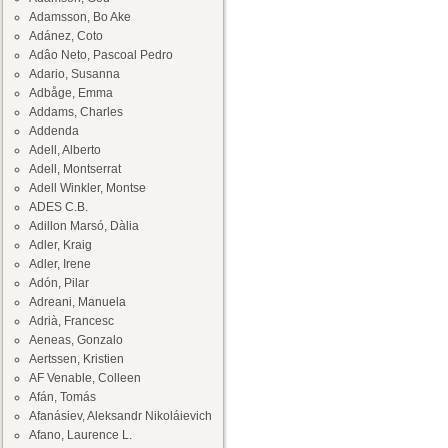
Adamsson, Bo Ake
Adánez, Coto
Adâo Neto, Pascoal Pedro
Adario, Susanna
Adbåge, Emma
Addams, Charles
Addenda
Adell, Alberto
Adell, Montserrat
Adell Winkler, Montse
ADES C.B.
Adillon Marsó, Dàlia
Adler, Kraig
Adler, Irene
Adón, Pilar
Adreani, Manuela
Adrià, Francesc
Aeneas, Gonzalo
Aertssen, Kristien
AF Venable, Colleen
Afán, Tomás
Afanásiev, Aleksandr Nikoláievich
Afano, Laurence L.