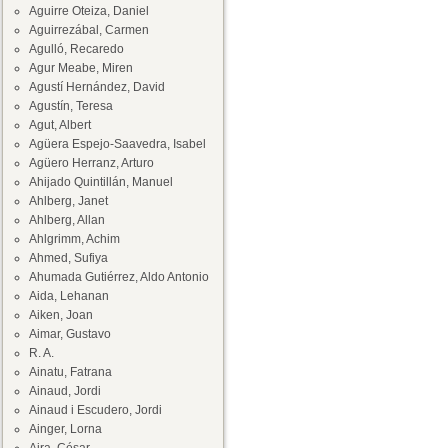
Aguirre Oteiza, Daniel
Aguirrezábal, Carmen
Agulló, Recaredo
Agur Meabe, Miren
Agustí Hernández, David
Agustín, Teresa
Agut, Albert
Agüera Espejo-Saavedra, Isabel
Agüero Herranz, Arturo
Ahijado Quintillán, Manuel
Ahlberg, Janet
Ahlberg, Allan
Ahlgrimm, Achim
Ahmed, Sufiya
Ahumada Gutiérrez, Aldo Antonio
Aida, Lehanan
Aiken, Joan
Aimar, Gustavo
R. A.
Ainatu, Fatrana
Ainaud, Jordi
Ainaud i Escudero, Jordi
Ainger, Lorna