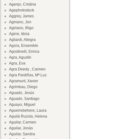
Agenjo, Cristina
Agephotostock
Aggrey, James
Agiriano, Jon
Agiriano, Iñigo
Agirre, Idoia
Agliardi, Allegra
Agora, Ensemble
Agostinelli, Enrica
Agra, Agustín
Agra, Eva
Agra Deedy , Carmen
Agra Pardiñas, Mª Luz
Agramunt, Xavier
Agrimbau, Diego
Aguado, Jesús
Aguado, Santiago
Aguayo, Miguel
Aguerrebehere, Laura
Aguilà Ruzola, Helena
Aguilar, Carmen
Aguilar, Jonás
Aguilar, Sandra