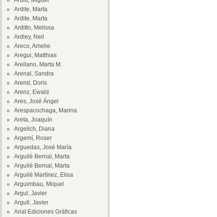
Ardid, Miguel
Ardite, Marta
Ardite, Marta
Arditto, Melissa
Ardley, Neil
Areco, Amelie
Aregui, Matthias
Arellano, Marta M.
Arenal, Sandra
Arend, Doris
Arenz, Ewald
Ares, José Ángel
Arespacochaga, Marina
Areta, Joaquín
Argelich, Diana
Argemí, Roser
Arguedas, José María
Arguilé Bernal, Marta
Arguilé Bernal, Marta
Arguilé Martínez, Elisa
Arguimbau, Miquel
Argul, Javier
Argull, Javier
Arial Ediciones Gráficas