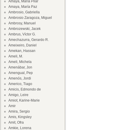
Amaya, María Pilar
Amaya, María Paz
Ambrosio, Gabriella
Ambrosio Zaragoza, Miguel
Ambrosy, Manuel
Ambrozewski, Jacek
Ambrus, Víctor G.
Amechazurra, Gerardo R.
Ameixeiro, Daniel
Amekan, Hassan
Ameli, M.
Ameli, Michela
Amenábar, Jon
Amengual, Pep
Amenós, Jordi
Americo, Tiago
Amicis, Edmondo de
Amigo, Leire
Amiot, Karine-Marie
Amir
Amira, Sergio
Amis, Kingsley
Amit, Ofra
Amkie, Lorena