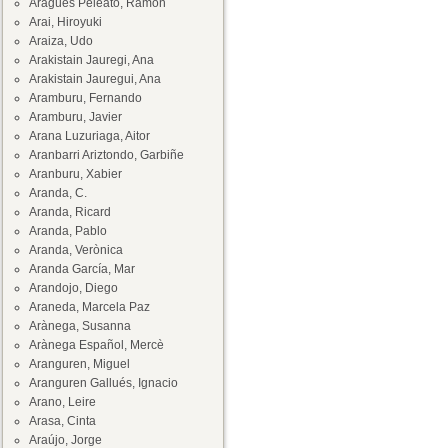
Aragüés Peleato, Ramón
Arai, Hiroyuki
Araiza, Udo
Arakistain Jauregi, Ana
Arakistain Jauregui, Ana
Aramburu, Fernando
Aramburu, Javier
Arana Luzuriaga, Aitor
Aranbarri Ariztondo, Garbiñe
Aranburu, Xabier
Aranda, C.
Aranda, Ricard
Aranda, Pablo
Aranda, Verònica
Aranda García, Mar
Arandojo, Diego
Araneda, Marcela Paz
Arànega, Susanna
Arànega Español, Mercè
Aranguren, Miguel
Aranguren Gallués, Ignacio
Arano, Leire
Arasa, Cinta
Araújo, Jorge