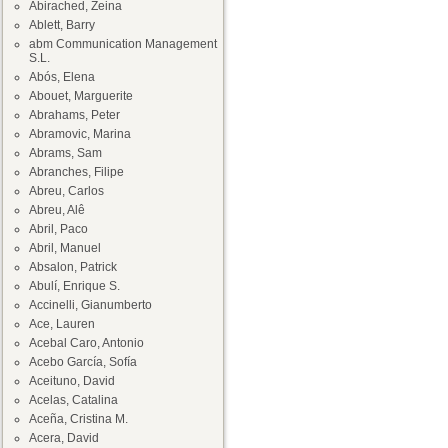
Abirached, Zeina
Ablett, Barry
abm Communication Management
S.L.
Abós, Elena
Abouet, Marguerite
Abrahams, Peter
Abramovic, Marina
Abrams, Sam
Abranches, Filipe
Abreu, Carlos
Abreu, Alê
Abril, Paco
Abril, Manuel
Absalon, Patrick
Abulí, Enrique S.
Accinelli, Gianumberto
Ace, Lauren
Acebal Caro, Antonio
Acebo García, Sofía
Aceituno, David
Acelas, Catalina
Aceña, Cristina M.
Acera, David