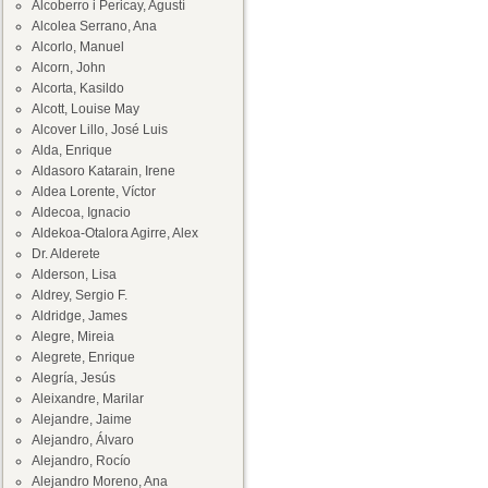
Alcoberro i Pericay, Agustí
Alcolea Serrano, Ana
Alcorlo, Manuel
Alcorn, John
Alcorta, Kasildo
Alcott, Louise May
Alcover Lillo, José Luis
Alda, Enrique
Aldasoro Katarain, Irene
Aldea Lorente, Víctor
Aldecoa, Ignacio
Aldekoa-Otalora Agirre, Alex
Dr. Alderete
Alderson, Lisa
Aldrey, Sergio F.
Aldridge, James
Alegre, Mireia
Alegrete, Enrique
Alegría, Jesús
Aleixandre, Marilar
Alejandre, Jaime
Alejandro, Álvaro
Alejandro, Rocío
Alejandro Moreno, Ana