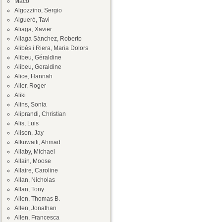
Maco
Algozzino, Sergio
Algueró, Tavi
Aliaga, Xavier
Aliaga Sánchez, Roberto
Alibés i Riera, Maria Dolors
Alibeu, Géraldine
Alibeu, Geraldine
Alice, Hannah
Alier, Roger
Aliki
Alins, Sonia
Aliprandi, Christian
Alis, Luis
Alison, Jay
Alkuwaifi, Ahmad
Allaby, Michael
Allain, Moose
Allaire, Caroline
Allan, Nicholas
Allan, Tony
Allen, Thomas B.
Allen, Jonathan
Allen, Francesca