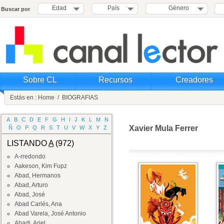
Edad
País
Género
Buscar por
Sobre CL
Recursos
Creadores
Estás en :
Home
/
BIOGRAFIAS
A
B
C
D
E
F
G
H
I
J
K
L
M
N
Xavier Mula Ferrer
Ñ
O
P
Q
R
S
T
U
V
W
X
Y
Z
LISTANDO
A
(972)
A-rredondo
Aakeson, Kim Fupz
Abad, Hermanos
Abad, Arturo
Abad, José
Abad Carlés, Ana
Abad Varela, José Antonio
Abadi, Ariel