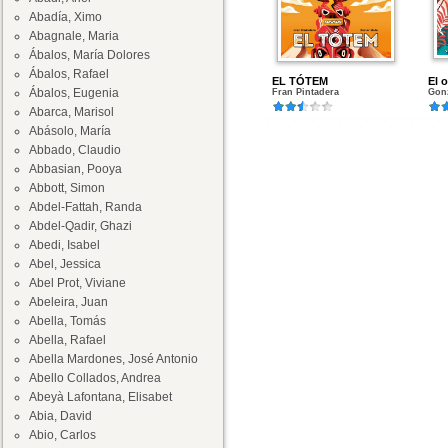
Abadía, Ximo
Abagnale, Maria
Ábalos, María Dolores
Ábalos, Rafael
EL TÓTEM
El 
Ábalos, Eugenia
Fran Pintadera
Gon
Abarca, Marisol
Abásolo, María
Abbado, Claudio
Abbasian, Pooya
Abbott, Simon
Abdel-Fattah, Randa
Abdel-Qadir, Ghazi
Abedi, Isabel
Abel, Jessica
Abel Prot, Viviane
Abeleira, Juan
Abella, Tomás
Abella, Rafael
Abella Mardones, José Antonio
Abello Collados, Andrea
Abeyà Lafontana, Elisabet
Abia, David
Abio, Carlos