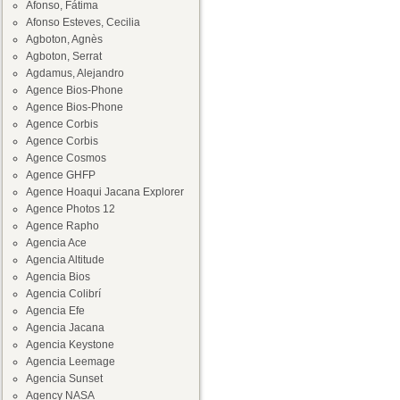
Afonso, Fátima
Afonso Esteves, Cecilia
Agboton, Agnès
Agboton, Serrat
Agdamus, Alejandro
Agence Bios-Phone
Agence Bios-Phone
Agence Corbis
Agence Corbis
Agence Cosmos
Agence GHFP
Agence Hoaqui Jacana Explorer
Agence Photos 12
Agence Rapho
Agencia Ace
Agencia Altitude
Agencia Bios
Agencia Colibrí
Agencia Efe
Agencia Jacana
Agencia Keystone
Agencia Leemage
Agencia Sunset
Agency NASA