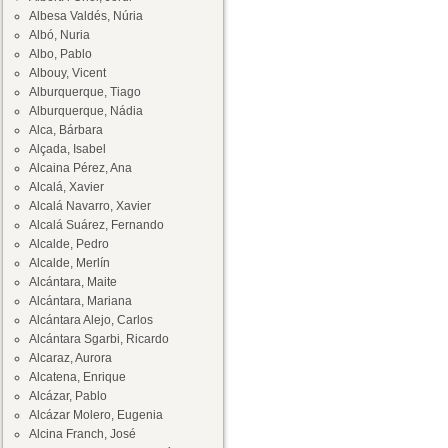
Albesa Valdés, Núria
Albó, Nuria
Albo, Pablo
Albouy, Vicent
Alburquerque, Tiago
Alburquerque, Nádia
Alca, Bárbara
Alçada, Isabel
Alcaina Pérez, Ana
Alcalá, Xavier
Alcalá Navarro, Xavier
Alcalá Suárez, Fernando
Alcalde, Pedro
Alcalde, Merlín
Alcántara, Maite
Alcántara, Mariana
Alcántara Alejo, Carlos
Alcántara Sgarbi, Ricardo
Alcaraz, Aurora
Alcatena, Enrique
Alcázar, Pablo
Alcázar Molero, Eugenia
Alcina Franch, José