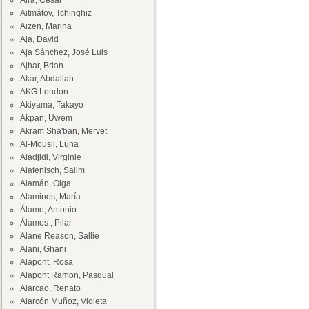
Aira, César
Aitmátov, Tchinghiz
Aizen, Marina
Aja, David
Aja Sánchez, José Luis
Ajhar, Brian
Akar, Abdallah
AKG London
Akiyama, Takayo
Akpan, Uwem
Akram Sha'ban, Mervet
Al-Mousli, Luna
Aladjidi, Virginie
Alafenisch, Salim
Alamán, Olga
Alaminos, María
Álamo, Antonio
Álamos , Pilar
Alane Reason, Sallie
Alani, Ghani
Alapont, Rosa
Alapont Ramon, Pasqual
Alarcao, Renato
Alarcón Muñoz, Violeta