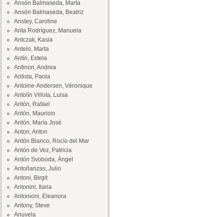
Ansón Balmaseda, Marta
Ansón Balmaseda, Beatriz
Anstey, Caroline
Anta Rodríguez, Manuela
Antczak, Kasia
Antelo, Marta
Antín, Estela
Antinori, Andrea
Antista, Paola
Antoine-Andersen, Véronique
Antolín Villota, Luisa
Antón, Rafael
Antón, Mauricio
Antón, María José
Anton, Anton
Antón Blanco, Rocío del Mar
Antón de Vez, Patricia
Antón Svoboda, Ángel
Antoñanzas, Julio
Antoni, Birgit
Antonini, Ilaria
Antonioni, Eleanora
Antony, Steve
Anuvela