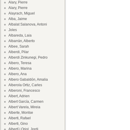
Alary, Pierre
Alary, Pierre
Alayrach, Miguel
Alba, Jaime
Albalat Salanova, Antoni
Joles
Albareda, Laia
Albarrán, Alberto
Albee, Sarah
Alberdi, Pilar
Alberdi Zinkunegi, Pedro
Albero, Teresa
Albero, Marina
Albero, Ana
Albero Gabaldón, Amalia
Alberola Ortiz, Carles
Alberoni, Francesco
Albert, Adrien
Albert García, Carmen
Albert Varela, Mireia
Alberte, Montse
Alberti, Rafael
Alberti, Gino
Albertí i Oriol, Jordi