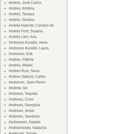
Andrés, José Carlos
Andres, Kristina
Andrés, Tamara
Andrés, Silvana
Andrés Argente, Carmen de
Andrès Font, Susana
Andrés Lleó, Ana
Andresco Kuraitis, Irene
Andresco Kuraitis, Laura
Andreson, Erik
Andreu, Fátima
Andreu, Mabel
Andreu Ruiz, Neus
Andreu Saburit, Carles
Andrevon, Jean-Pierre
Andrew, Ian
Andrews, Tequitia
Andrews, Chris
Andrews, Georgina
Andrews, Jesse
Andrews, Sandrine
Andrewson, Natalie
Andriamirado, Natacha
Andricaín, Sergio