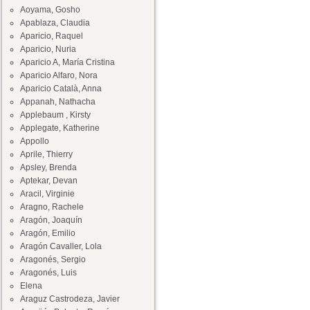
Aoyama, Gosho
Apablaza, Claudia
Aparicio, Raquel
Aparicio, Nuria
Aparicio A, María Cristina
Aparicio Alfaro, Nora
Aparicio Català, Anna
Appanah, Nathacha
Applebaum , Kirsty
Applegate, Katherine
Appollo
Aprile, Thierry
Apsley, Brenda
Aptekar, Devan
Aracil, Virginie
Aragno, Rachele
Aragón, Joaquín
Aragón, Emilio
Aragón Cavaller, Lola
Aragonés, Sergio
Aragonés, Luis
Elena
Araguz Castrodeza, Javier