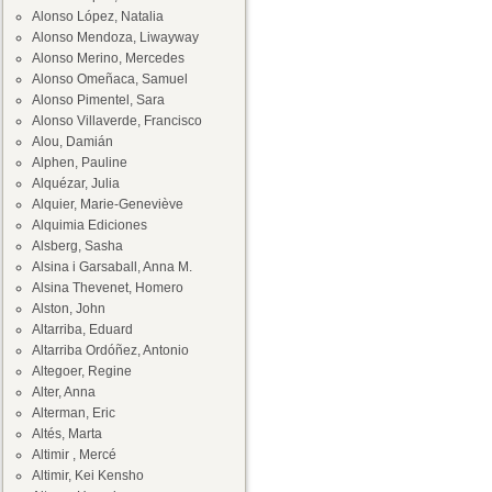
Alonso López, Natalia
Alonso Mendoza, Liwayway
Alonso Merino, Mercedes
Alonso Omeñaca, Samuel
Alonso Pimentel, Sara
Alonso Villaverde, Francisco
Alou, Damián
Alphen, Pauline
Alquézar, Julia
Alquier, Marie-Geneviève
Alquimia Ediciones
Alsberg, Sasha
Alsina i Garsaball, Anna M.
Alsina Thevenet, Homero
Alston, John
Altarriba, Eduard
Altarriba Ordóñez, Antonio
Altegoer, Regine
Alter, Anna
Alterman, Eric
Altés, Marta
Altimir , Mercé
Altimir, Kei Kensho