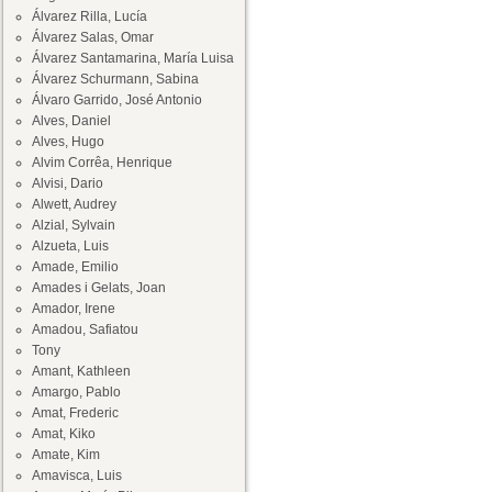
Álvarez Rilla, Lucía
Álvarez Salas, Omar
Álvarez Santamarina, María Luisa
Álvarez Schurmann, Sabina
Álvaro Garrido, José Antonio
Alves, Daniel
Alves, Hugo
Alvim Corrêa, Henrique
Alvisi, Dario
Alwett, Audrey
Alzial, Sylvain
Alzueta, Luis
Amade, Emilio
Amades i Gelats, Joan
Amador, Irene
Amadou, Safiatou
Tony
Amant, Kathleen
Amargo, Pablo
Amat, Frederic
Amat, Kiko
Amate, Kim
Amavisca, Luis