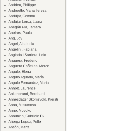
Andrieu, Philippe
Andruetto, María Teresa
Andújar, Gemma
Andújar Lorca, Laura
Anegón Pla, Tamara
Aneiros, Paula
Ang, Joy
Ángel, Albalucia
Angelini, Fabiana
Anglada i Sarriera, Lola
Anguera, Frederic
Anguera Cañellas, Mercè
Angulo, Elena
Angulo Aguado, María
Angulo Fernández, María
Anholt, Laurence
Ankenbrand, Bernhard
Annesdatter Skomsvold, Kjersti
Anno, Mitsumasa
Anno, Moyoko
Annunzio, Gabriele D\'
Añorga López, Pello
Ansón, Marta