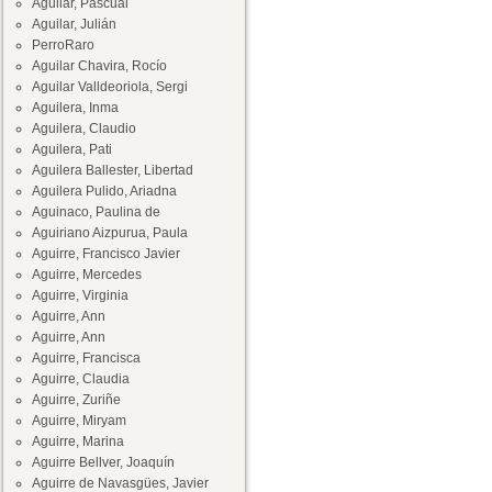
Aguilar, Pascual
Aguilar, Julián
PerroRaro
Aguilar Chavira, Rocío
Aguilar Valldeoriola, Sergi
Aguilera, Inma
Aguilera, Claudio
Aguilera, Pati
Aguilera Ballester, Libertad
Aguilera Pulido, Ariadna
Aguinaco, Paulina de
Aguiriano Aizpurua, Paula
Aguirre, Francisco Javier
Aguirre, Mercedes
Aguirre, Virginia
Aguirre, Ann
Aguirre, Ann
Aguirre, Francisca
Aguirre, Claudia
Aguirre, Zuriñe
Aguirre, Miryam
Aguirre, Marina
Aguirre Bellver, Joaquín
Aguirre de Navasgües, Javier