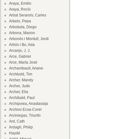
Araya, Emilio
Araya, Rocío
Arbat Serarols, Carles
Arbelo, Pepa
Arboleda, Diego
Arbona, Marion
Arbonès i Montull, Jordi
Arbós i Bo, Ada
Arcanjo, J. J.
Arce, Gabriel
Arce, María José
Archambault, Ariane
Archbold, Tim
Archer, Mandy
Archer, Jude
Archer, Ella
Archibald, Paul
Archipowa, Anastassija
Archivo Ecsa-Corel
Arciniegas, Triunfo
Ard, Cath
Ardagh, Philip
Haydé