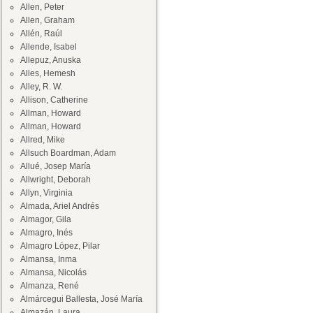
Allen, Peter
Allen, Graham
Allén, Raúl
Allende, Isabel
Allepuz, Anuska
Alles, Hemesh
Alley, R. W.
Allison, Catherine
Allman, Howard
Allman, Howard
Allred, Mike
Allsuch Boardman, Adam
Allué, Josep María
Allwright, Deborah
Allyn, Virginia
Almada, Ariel Andrés
Almagor, Gila
Almagro, Inés
Almagro López, Pilar
Almansa, Inma
Almansa, Nicolás
Almanza, René
Almárcegui Ballesta, José María
Almazán, Laura