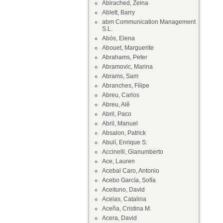
Abirached, Zeina
Ablett, Barry
abm Communication Management
S.L.
Abós, Elena
Abouet, Marguerite
Abrahams, Peter
Abramovic, Marina
Abrams, Sam
Abranches, Filipe
Abreu, Carlos
Abreu, Alê
Abril, Paco
Abril, Manuel
Absalon, Patrick
Abulí, Enrique S.
Accinelli, Gianumberto
Ace, Lauren
Acebal Caro, Antonio
Acebo García, Sofía
Aceituno, David
Acelas, Catalina
Aceña, Cristina M.
Acera, David