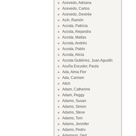
Acevedo, Adriana
Acevedo, Carlos
Acevedo, Desirée
Acín, Ramón
Acosta, Patricia
Acosta, Alejandra
Acosta, Matías
Acosta, Andrés
Acosta, Pablo
Acosta, Alicia
Acosta Gutiérrez, Juan Agustín
Acuña Escuder, Paula
Ada, Alma Flor
Ada, Carmen
Aitch
Adam, Catherine
Adam, Peggy
Adams, Susan
Adams, Simon
Adams, Steve
Adams, Tom
Adams, Jennifer
Adams, Pedro
Adamson, Ged