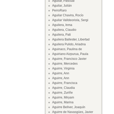
Aguilar, Pascual
Aguilar, Julián
PerroRaro
Aguilar Chavira, Rocío
Aguilar Valldeoriola, Sergi
Aguilera, Inma
Aguilera, Claudio
Aguilera, Pati
Aguilera Ballester, Libertad
Aguilera Pulido, Ariadna
Aguinaco, Paulina de
Aguiriano Aizpurua, Paula
Aguirre, Francisco Javier
Aguirre, Mercedes
Aguirre, Virginia
Aguirre, Ann
Aguirre, Ann
Aguirre, Francisca
Aguirre, Claudia
Aguirre, Zuriñe
Aguirre, Miryam
Aguirre, Marina
Aguirre Bellver, Joaquín
Aguirre de Navasgües, Javier