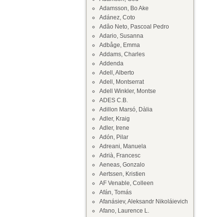
Adamsson, Bo Ake
Adánez, Coto
Adâo Neto, Pascoal Pedro
Adario, Susanna
Adbåge, Emma
Addams, Charles
Addenda
Adell, Alberto
Adell, Montserrat
Adell Winkler, Montse
ADES C.B.
Adillon Marsó, Dàlia
Adler, Kraig
Adler, Irene
Adón, Pilar
Adreani, Manuela
Adrià, Francesc
Aeneas, Gonzalo
Aertssen, Kristien
AF Venable, Colleen
Afán, Tomás
Afanásiev, Aleksandr Nikoláievich
Afano, Laurence L.