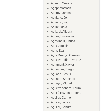
Agenjo, Cristina
Agephotostock
Aggrey, James
Agiriano, Jon
Agiriano, Iñigo
Agirre, Idoia
Agliardi, Allegra
Agora, Ensemble
Agostinelli, Enrica
Agra, Agustín
Agra, Eva
Agra Deedy , Carmen
Agra Pardiñas, Mª Luz
Agramunt, Xavier
Agrimbau, Diego
Aguado, Jesús
Aguado, Santiago
Aguayo, Miguel
Aguerrebehere, Laura
Aguilà Ruzola, Helena
Aguilar, Carmen
Aguilar, Jonás
Aguilar, Sandra