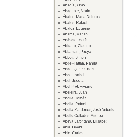
Abadía, Ximo
Abagnale, Maria
Ábalos, María Dolores
Ábalos, Rafael
Ábalos, Eugenia
Abarca, Marisol
Abásolo, María
Abbado, Claudio
Abbasian, Pooya
Abbott, Simon
Abdel-Fattah, Randa
Abdel-Qadir, Ghazi
Abedi, Isabel
Abel, Jessica
Abel Prot, Viviane
Abeleira, Juan
Abella, Tomás
Abella, Rafael
Abella Mardones, José Antonio
Abello Collados, Andrea
Abeyà Lafontana, Elisabet
Abia, David
Abio, Carlos