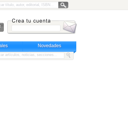
ales
Novedades