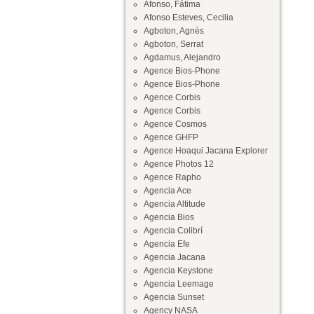
Afonso, Fátima
Afonso Esteves, Cecilia
Agboton, Agnès
Agboton, Serrat
Agdamus, Alejandro
Agence Bios-Phone
Agence Bios-Phone
Agence Corbis
Agence Corbis
Agence Cosmos
Agence GHFP
Agence Hoaqui Jacana Explorer
Agence Photos 12
Agence Rapho
Agencia Ace
Agencia Altitude
Agencia Bios
Agencia Colibrí
Agencia Efe
Agencia Jacana
Agencia Keystone
Agencia Leemage
Agencia Sunset
Agency NASA