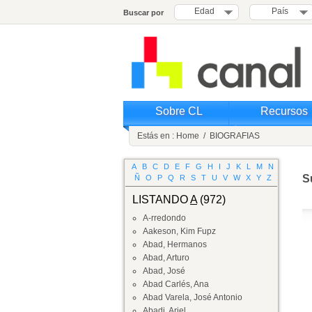
Edad
País
Buscar por
Sobre CL
Recursos
Estás en :
Home
/
BIOGRAFIAS
A
B
C
D
E
F
G
H
I
J
K
L
M
N
S
Ñ
O
P
Q
R
S
T
U
V
W
X
Y
Z
LISTANDO
A
(972)
A-rredondo
Aakeson, Kim Fupz
Abad, Hermanos
Abad, Arturo
Abad, José
Abad Carlés, Ana
Abad Varela, José Antonio
Abadi, Ariel