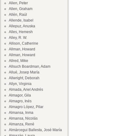
Allen, Peter
Allen, Graham
Allén, Raúl
Allende, Isabel
Allepuz, Anuska
Alles, Hemesh
Alley, R. W.
Allison, Catherine
Allman, Howard
Allman, Howard
Allred, Mike
Allsuch Boardman, Adam
Allué, Josep María
Allwright, Deborah
Allyn, Virginia
Almada, Ariel Andrés
Almagor, Gila
Almagro, Inés
Almagro López, Pilar
Almansa, Inma
Almansa, Nicolás
Almanza, René
Almárcegui Ballesta, José María
Almazán, Laura