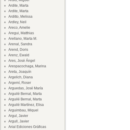
Ardid, Miguel
Ardite, Marta
Ardite, Marta
Arditto, Melissa
Ardley, Neil
Areco, Amelie
Aregui, Matthias
Arellano, Marta M.
Arenal, Sandra
Arend, Doris
Arenz, Ewald
Ares, José Ángel
Arespacochaga, Marina
Areta, Joaquín
Argelich, Diana
Argemí, Roser
Arguedas, José María
Arguilé Bernal, Marta
Arguilé Bernal, Marta
Arguilé Martínez, Elisa
Arguimbau, Miquel
Argul, Javier
Argull, Javier
Arial Ediciones Gráficas