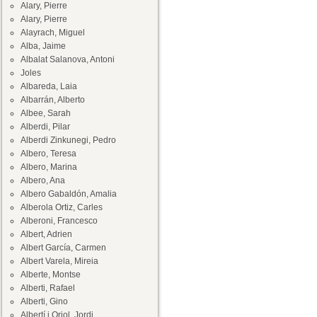
Alary, Pierre
Alary, Pierre
Alayrach, Miguel
Alba, Jaime
Albalat Salanova, Antoni
Joles
Albareda, Laia
Albarrán, Alberto
Albee, Sarah
Alberdi, Pilar
Alberdi Zinkunegi, Pedro
Albero, Teresa
Albero, Marina
Albero, Ana
Albero Gabaldón, Amalia
Alberola Ortiz, Carles
Alberoni, Francesco
Albert, Adrien
Albert García, Carmen
Albert Varela, Mireia
Alberte, Montse
Alberti, Rafael
Alberti, Gino
Albertí i Oriol, Jordi