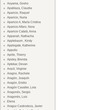
Aoyama, Gosho
Apablaza, Claudia
Aparicio, Raquel
Aparicio, Nuria
Aparicio A, María Cristina
Aparicio Alfaro, Nora
Aparicio Català, Anna
Appanah, Nathacha
Applebaum , Kirsty
Applegate, Katherine
Appollo
Aprile, Thierry
Apsley, Brenda
Aptekar, Devan
Aracil, Virginie
Aragno, Rachele
Aragón, Joaquín
Aragón, Emilio
Aragón Cavaller, Lola
Aragonés, Sergio
Aragonés, Luis
Elena
Araguz Castrodeza, Javier