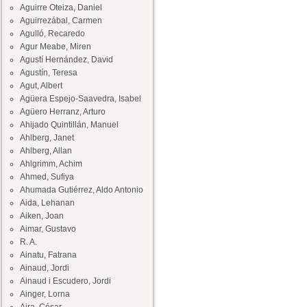
Aguirre Oteiza, Daniel
Aguirrezábal, Carmen
Agulló, Recaredo
Agur Meabe, Miren
Agustí Hernández, David
Agustín, Teresa
Agut, Albert
Agüera Espejo-Saavedra, Isabel
Agüero Herranz, Arturo
Ahijado Quintillán, Manuel
Ahlberg, Janet
Ahlberg, Allan
Ahlgrimm, Achim
Ahmed, Sufiya
Ahumada Gutiérrez, Aldo Antonio
Aida, Lehanan
Aiken, Joan
Aimar, Gustavo
R. A.
Ainatu, Fatrana
Ainaud, Jordi
Ainaud i Escudero, Jordi
Ainger, Lorna