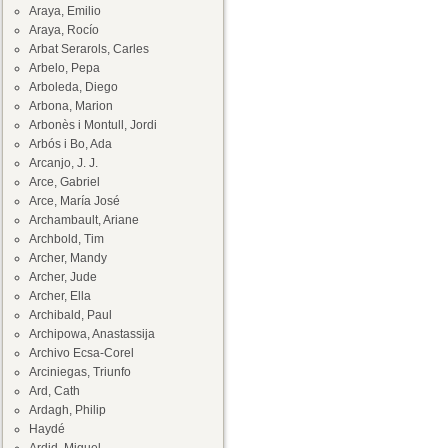
Araya, Emilio
Araya, Rocío
Arbat Serarols, Carles
Arbelo, Pepa
Arboleda, Diego
Arbona, Marion
Arbonès i Montull, Jordi
Arbós i Bo, Ada
Arcanjo, J. J.
Arce, Gabriel
Arce, María José
Archambault, Ariane
Archbold, Tim
Archer, Mandy
Archer, Jude
Archer, Ella
Archibald, Paul
Archipowa, Anastassija
Archivo Ecsa-Corel
Arciniegas, Triunfo
Ard, Cath
Ardagh, Philip
Haydé