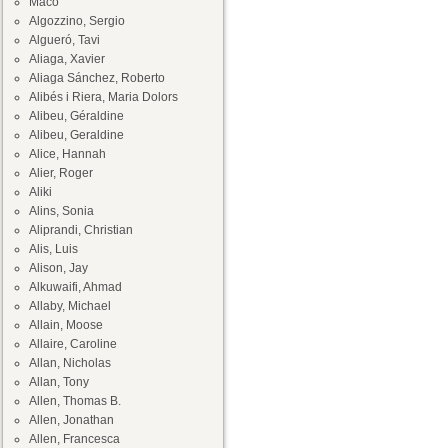
Maco
Algozzino, Sergio
Algueró, Tavi
Aliaga, Xavier
Aliaga Sánchez, Roberto
Alibés i Riera, Maria Dolors
Alibeu, Géraldine
Alibeu, Geraldine
Alice, Hannah
Alier, Roger
Aliki
Alins, Sonia
Aliprandi, Christian
Alis, Luis
Alison, Jay
Alkuwaifi, Ahmad
Allaby, Michael
Allain, Moose
Allaire, Caroline
Allan, Nicholas
Allan, Tony
Allen, Thomas B.
Allen, Jonathan
Allen, Francesca