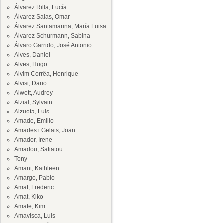
Álvarez Rilla, Lucía
Álvarez Salas, Omar
Álvarez Santamarina, María Luisa
Álvarez Schurmann, Sabina
Álvaro Garrido, José Antonio
Alves, Daniel
Alves, Hugo
Alvim Corrêa, Henrique
Alvisi, Dario
Alwett, Audrey
Alzial, Sylvain
Alzueta, Luis
Amade, Emilio
Amades i Gelats, Joan
Amador, Irene
Amadou, Safiatou
Tony
Amant, Kathleen
Amargo, Pablo
Amat, Frederic
Amat, Kiko
Amate, Kim
Amavisca, Luis