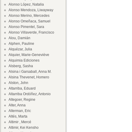
Alonso López, Natalia
Alonso Mendoza, Liwayway
Alonso Merino, Mercedes
Alonso Omeñaca, Samuel
Alonso Pimentel, Sara
Alonso Villaverde, Francisco
Alou, Damián
Alphen, Pauline
Alquézar, Julia
Alquier, Marie-Geneviève
Alquimia Ediciones
Alsberg, Sasha
Alsina i Garsaball, Anna M.
Alsina Thevenet, Homero
Alston, John
Altarriba, Eduard
Altarriba Ordóñez, Antonio
Altegoer, Regine
Alter, Anna
Alterman, Eric
Altés, Marta
Altimir , Mercé
Altimir, Kei Kensho