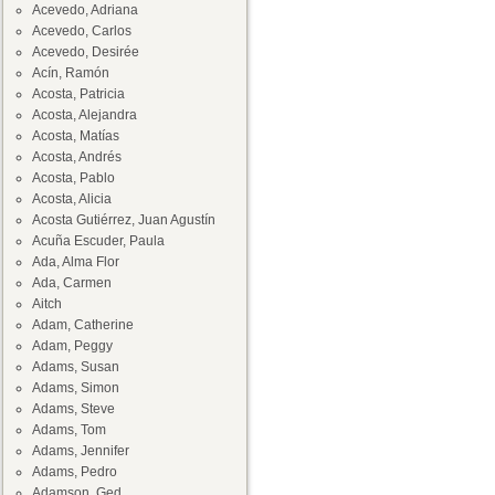
Acevedo, Adriana
Acevedo, Carlos
Acevedo, Desirée
Acín, Ramón
Acosta, Patricia
Acosta, Alejandra
Acosta, Matías
Acosta, Andrés
Acosta, Pablo
Acosta, Alicia
Acosta Gutiérrez, Juan Agustín
Acuña Escuder, Paula
Ada, Alma Flor
Ada, Carmen
Aitch
Adam, Catherine
Adam, Peggy
Adams, Susan
Adams, Simon
Adams, Steve
Adams, Tom
Adams, Jennifer
Adams, Pedro
Adamson, Ged