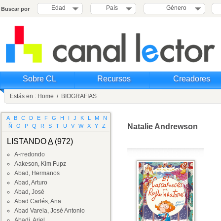
Edad
País
Género
Buscar por
Sobre CL
Recursos
Creadores
Estás en :
Home
/
BIOGRAFIAS
A
B
C
D
E
F
G
H
I
J
K
L
M
N
Natalie Andrewson
Ñ
O
P
Q
R
S
T
U
V
W
X
Y
Z
LISTANDO
A
(972)
A-rredondo
Aakeson, Kim Fupz
Abad, Hermanos
Abad, Arturo
Abad, José
Abad Carlés, Ana
Abad Varela, José Antonio
Abadi, Ariel