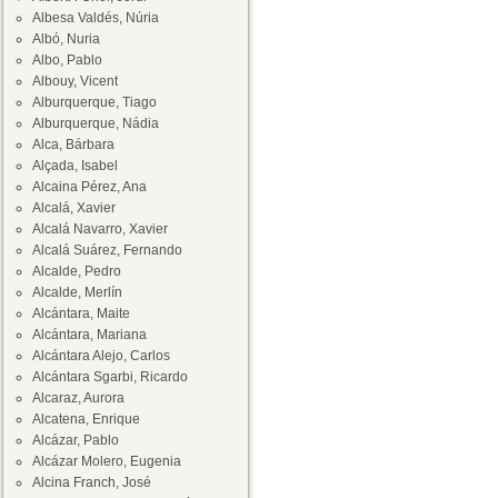
Albesa Valdés, Núria
Albó, Nuria
Albo, Pablo
Albouy, Vicent
Alburquerque, Tiago
Alburquerque, Nádia
Alca, Bárbara
Alçada, Isabel
Alcaina Pérez, Ana
Alcalá, Xavier
Alcalá Navarro, Xavier
Alcalá Suárez, Fernando
Alcalde, Pedro
Alcalde, Merlín
Alcántara, Maite
Alcántara, Mariana
Alcántara Alejo, Carlos
Alcántara Sgarbi, Ricardo
Alcaraz, Aurora
Alcatena, Enrique
Alcázar, Pablo
Alcázar Molero, Eugenia
Alcina Franch, José