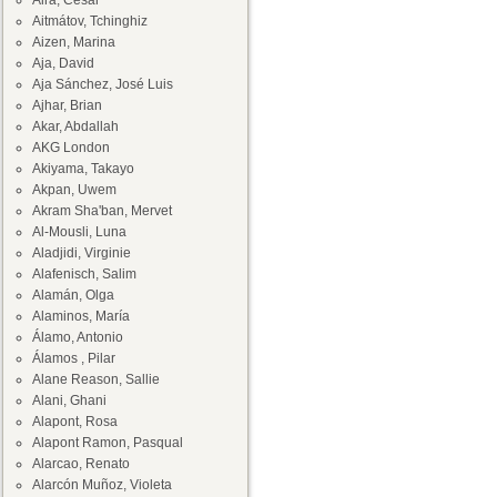
Aira, César
Aitmátov, Tchinghiz
Aizen, Marina
Aja, David
Aja Sánchez, José Luis
Ajhar, Brian
Akar, Abdallah
AKG London
Akiyama, Takayo
Akpan, Uwem
Akram Sha'ban, Mervet
Al-Mousli, Luna
Aladjidi, Virginie
Alafenisch, Salim
Alamán, Olga
Alaminos, María
Álamo, Antonio
Álamos , Pilar
Alane Reason, Sallie
Alani, Ghani
Alapont, Rosa
Alapont Ramon, Pasqual
Alarcao, Renato
Alarcón Muñoz, Violeta