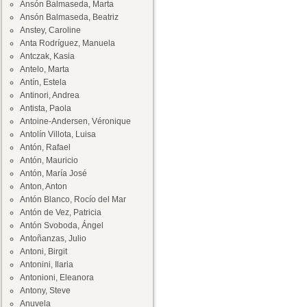
Ansón Balmaseda, Marta
Ansón Balmaseda, Beatriz
Anstey, Caroline
Anta Rodríguez, Manuela
Antczak, Kasia
Antelo, Marta
Antín, Estela
Antinori, Andrea
Antista, Paola
Antoine-Andersen, Véronique
Antolín Villota, Luisa
Antón, Rafael
Antón, Mauricio
Antón, María José
Anton, Anton
Antón Blanco, Rocío del Mar
Antón de Vez, Patricia
Antón Svoboda, Ángel
Antoñanzas, Julio
Antoni, Birgit
Antonini, Ilaria
Antonioni, Eleanora
Antony, Steve
Anuvela