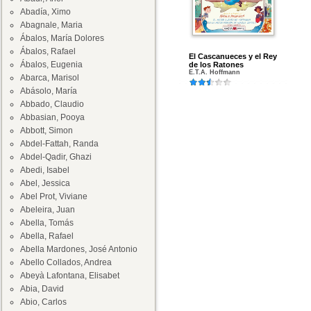
Abadía, Ximo
Abagnale, Maria
Ábalos, María Dolores
Ábalos, Rafael
El Cascanueces y el Rey
Ábalos, Eugenia
de los Ratones
E.T.A. Hoffmann
Abarca, Marisol
Abásolo, María
Abbado, Claudio
Abbasian, Pooya
Abbott, Simon
Abdel-Fattah, Randa
Abdel-Qadir, Ghazi
Abedi, Isabel
Abel, Jessica
Abel Prot, Viviane
Abeleira, Juan
Abella, Tomás
Abella, Rafael
Abella Mardones, José Antonio
Abello Collados, Andrea
Abeyà Lafontana, Elisabet
Abia, David
Abio, Carlos