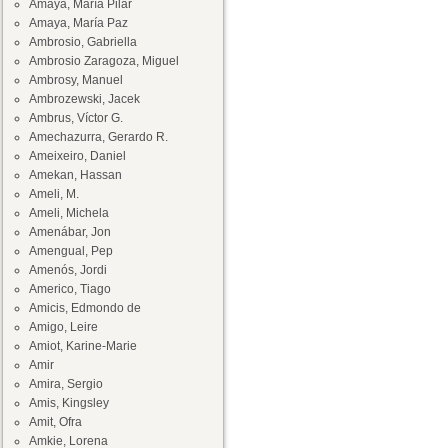
Amaya, María Pilar
Amaya, María Paz
Ambrosio, Gabriella
Ambrosio Zaragoza, Miguel
Ambrosy, Manuel
Ambrozewski, Jacek
Ambrus, Víctor G.
Amechazurra, Gerardo R.
Ameixeiro, Daniel
Amekan, Hassan
Ameli, M.
Ameli, Michela
Amenábar, Jon
Amengual, Pep
Amenós, Jordi
Americo, Tiago
Amicis, Edmondo de
Amigo, Leire
Amiot, Karine-Marie
Amir
Amira, Sergio
Amis, Kingsley
Amit, Ofra
Amkie, Lorena