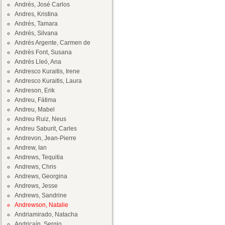
Andrés, José Carlos
Andres, Kristina
Andrés, Tamara
Andrés, Silvana
Andrés Argente, Carmen de
Andrès Font, Susana
Andrés Lleó, Ana
Andresco Kuraitis, Irene
Andresco Kuraitis, Laura
Andreson, Erik
Andreu, Fátima
Andreu, Mabel
Andreu Ruiz, Neus
Andreu Saburit, Carles
Andrevon, Jean-Pierre
Andrew, Ian
Andrews, Tequitia
Andrews, Chris
Andrews, Georgina
Andrews, Jesse
Andrews, Sandrine
Andrewson, Natalie
Andriamirado, Natacha
Andricaín, Sergio