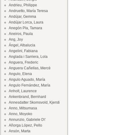
Andrieu, Philippe
Andruetto, María Teresa
Andújar, Gemma
Andújar Lorca, Laura
Anegón Pla, Tamara
Aneiros, Paula
Ang, Joy
Ángel, Albalucia
Angelini, Fabiana
Anglada i Sarriera, Lola
Anguera, Frederic
Anguera Cañellas, Mercè
Angulo, Elena
Angulo Aguado, María
Angulo Fernández, María
Anholt, Laurence
Ankenbrand, Bernhard
Annesdatter Skomsvold, Kjersti
Anno, Mitsumasa
Anno, Moyoko
Annunzio, Gabriele D\'
Añorga López, Pello
Ansón, Marta