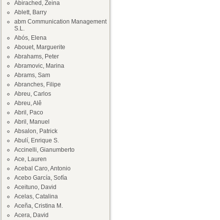
Abirached, Zeina
Ablett, Barry
abm Communication Management
S.L.
Abós, Elena
Abouet, Marguerite
Abrahams, Peter
Abramovic, Marina
Abrams, Sam
Abranches, Filipe
Abreu, Carlos
Abreu, Alê
Abril, Paco
Abril, Manuel
Absalon, Patrick
Abulí, Enrique S.
Accinelli, Gianumberto
Ace, Lauren
Acebal Caro, Antonio
Acebo García, Sofía
Aceituno, David
Acelas, Catalina
Aceña, Cristina M.
Acera, David