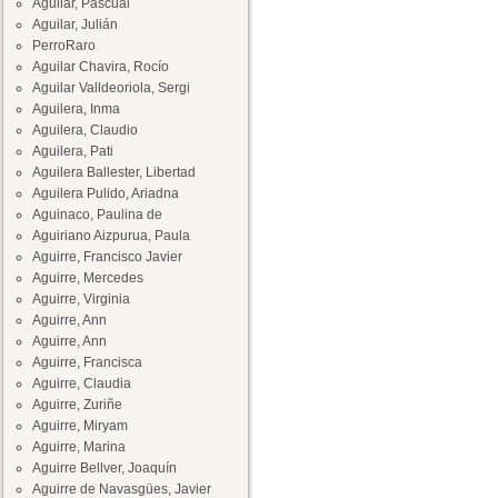
Aguilar, Pascual
Aguilar, Julián
PerroRaro
Aguilar Chavira, Rocío
Aguilar Valldeoriola, Sergi
Aguilera, Inma
Aguilera, Claudio
Aguilera, Pati
Aguilera Ballester, Libertad
Aguilera Pulido, Ariadna
Aguinaco, Paulina de
Aguiriano Aizpurua, Paula
Aguirre, Francisco Javier
Aguirre, Mercedes
Aguirre, Virginia
Aguirre, Ann
Aguirre, Ann
Aguirre, Francisca
Aguirre, Claudia
Aguirre, Zuriñe
Aguirre, Miryam
Aguirre, Marina
Aguirre Bellver, Joaquín
Aguirre de Navasgües, Javier