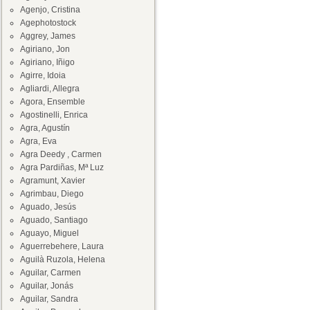
Agenjo, Cristina
Agephotostock
Aggrey, James
Agiriano, Jon
Agiriano, Iñigo
Agirre, Idoia
Agliardi, Allegra
Agora, Ensemble
Agostinelli, Enrica
Agra, Agustín
Agra, Eva
Agra Deedy , Carmen
Agra Pardiñas, Mª Luz
Agramunt, Xavier
Agrimbau, Diego
Aguado, Jesús
Aguado, Santiago
Aguayo, Miguel
Aguerrebehere, Laura
Aguilà Ruzola, Helena
Aguilar, Carmen
Aguilar, Jonás
Aguilar, Sandra