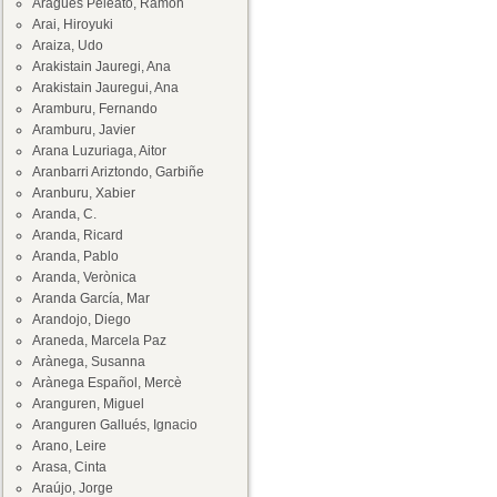
Aragüés Peleato, Ramón
Arai, Hiroyuki
Araiza, Udo
Arakistain Jauregi, Ana
Arakistain Jauregui, Ana
Aramburu, Fernando
Aramburu, Javier
Arana Luzuriaga, Aitor
Aranbarri Ariztondo, Garbiñe
Aranburu, Xabier
Aranda, C.
Aranda, Ricard
Aranda, Pablo
Aranda, Verònica
Aranda García, Mar
Arandojo, Diego
Araneda, Marcela Paz
Arànega, Susanna
Arànega Español, Mercè
Aranguren, Miguel
Aranguren Gallués, Ignacio
Arano, Leire
Arasa, Cinta
Araújo, Jorge