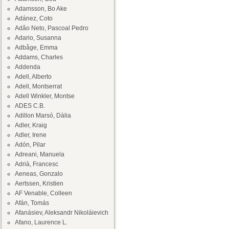
Adamsson, Bo Ake
Adánez, Coto
Adâo Neto, Pascoal Pedro
Adario, Susanna
Adbåge, Emma
Addams, Charles
Addenda
Adell, Alberto
Adell, Montserrat
Adell Winkler, Montse
ADES C.B.
Adillon Marsó, Dàlia
Adler, Kraig
Adler, Irene
Adón, Pilar
Adreani, Manuela
Adrià, Francesc
Aeneas, Gonzalo
Aertssen, Kristien
AF Venable, Colleen
Afán, Tomás
Afanásiev, Aleksandr Nikoláievich
Afano, Laurence L.