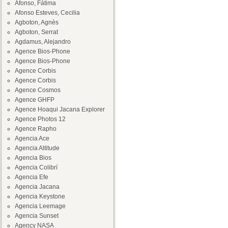
Afonso, Fátima
Afonso Esteves, Cecilia
Agboton, Agnès
Agboton, Serrat
Agdamus, Alejandro
Agence Bios-Phone
Agence Bios-Phone
Agence Corbis
Agence Corbis
Agence Cosmos
Agence GHFP
Agence Hoaqui Jacana Explorer
Agence Photos 12
Agence Rapho
Agencia Ace
Agencia Altitude
Agencia Bios
Agencia Colibrí
Agencia Efe
Agencia Jacana
Agencia Keystone
Agencia Leemage
Agencia Sunset
Agency NASA