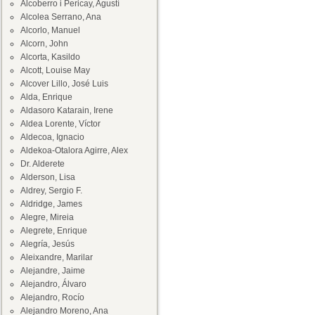
Alcoberro i Pericay, Agustí
Alcolea Serrano, Ana
Alcorlo, Manuel
Alcorn, John
Alcorta, Kasildo
Alcott, Louise May
Alcover Lillo, José Luis
Alda, Enrique
Aldasoro Katarain, Irene
Aldea Lorente, Víctor
Aldecoa, Ignacio
Aldekoa-Otalora Agirre, Alex
Dr. Alderete
Alderson, Lisa
Aldrey, Sergio F.
Aldridge, James
Alegre, Mireia
Alegrete, Enrique
Alegría, Jesús
Aleixandre, Marilar
Alejandre, Jaime
Alejandro, Álvaro
Alejandro, Rocío
Alejandro Moreno, Ana