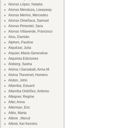
Alonso López, Natalia
Alonso Mendoza, Liwayway
Alonso Merino, Mercedes
Alonso Omeñaca, Samuel
Alonso Pimentel, Sara
Alonso Villaverde, Francisco
Alou, Damián
Alphen, Pauline
Alquézar, Julia
Alquier, Marie-Geneviève
Alquimia Ediciones
Alsberg, Sasha
Alsina i Garsaball, Anna M.
Alsina Thevenet, Homero
Alston, John
Altarriba, Eduard
Altarriba Ordóñez, Antonio
Altegoer, Regine
Alter, Anna
Alterman, Eric
Altés, Marta
Altimir , Mercé
Altimir, Kei Kensho