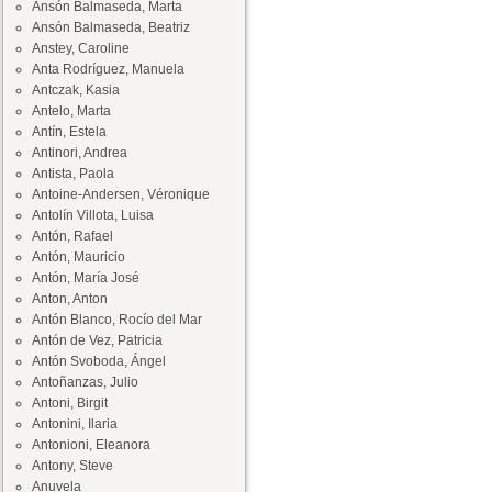
Ansón Balmaseda, Marta
Ansón Balmaseda, Beatriz
Anstey, Caroline
Anta Rodríguez, Manuela
Antczak, Kasia
Antelo, Marta
Antín, Estela
Antinori, Andrea
Antista, Paola
Antoine-Andersen, Véronique
Antolín Villota, Luisa
Antón, Rafael
Antón, Mauricio
Antón, María José
Anton, Anton
Antón Blanco, Rocío del Mar
Antón de Vez, Patricia
Antón Svoboda, Ángel
Antoñanzas, Julio
Antoni, Birgit
Antonini, Ilaria
Antonioni, Eleanora
Antony, Steve
Anuvela