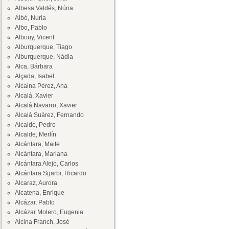
Albesa Valdés, Núria
Albó, Nuria
Albo, Pablo
Albouy, Vicent
Alburquerque, Tiago
Alburquerque, Nádia
Alca, Bárbara
Alçada, Isabel
Alcaina Pérez, Ana
Alcalá, Xavier
Alcalá Navarro, Xavier
Alcalá Suárez, Fernando
Alcalde, Pedro
Alcalde, Merlín
Alcántara, Maite
Alcántara, Mariana
Alcántara Alejo, Carlos
Alcántara Sgarbi, Ricardo
Alcaraz, Aurora
Alcatena, Enrique
Alcázar, Pablo
Alcázar Molero, Eugenia
Alcina Franch, José