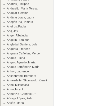
Andrieu, Philippe
Andruetto, María Teresa
Andújar, Gemma
Andújar Lorca, Laura
Anegón Pla, Tamara
Aneiros, Paula
Ang, Joy
Ángel, Albalucia
Angelini, Fabiana
Anglada i Sarriera, Lola
Anguera, Frederic
Anguera Cañellas, Mercè
Angulo, Elena
Angulo Aguado, María
Angulo Fernández, María
Anholt, Laurence
Ankenbrand, Bernhard
Annesdatter Skomsvold, Kjersti
Anno, Mitsumasa
Anno, Moyoko
Annunzio, Gabriele D\'
Añorga López, Pello
Ansón, Marta