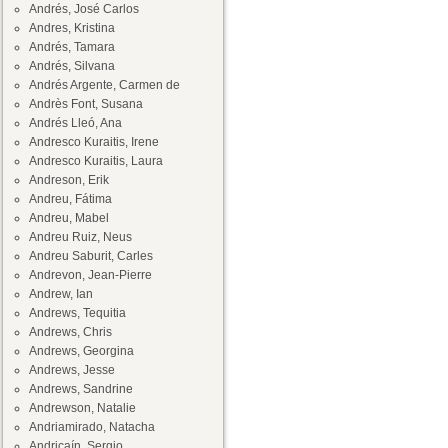
Andrés, José Carlos
Andres, Kristina
Andrés, Tamara
Andrés, Silvana
Andrés Argente, Carmen de
Andrès Font, Susana
Andrés Lleó, Ana
Andresco Kuraitis, Irene
Andresco Kuraitis, Laura
Andreson, Erik
Andreu, Fátima
Andreu, Mabel
Andreu Ruiz, Neus
Andreu Saburit, Carles
Andrevon, Jean-Pierre
Andrew, Ian
Andrews, Tequitia
Andrews, Chris
Andrews, Georgina
Andrews, Jesse
Andrews, Sandrine
Andrewson, Natalie
Andriamirado, Natacha
Andricaín, Sergio