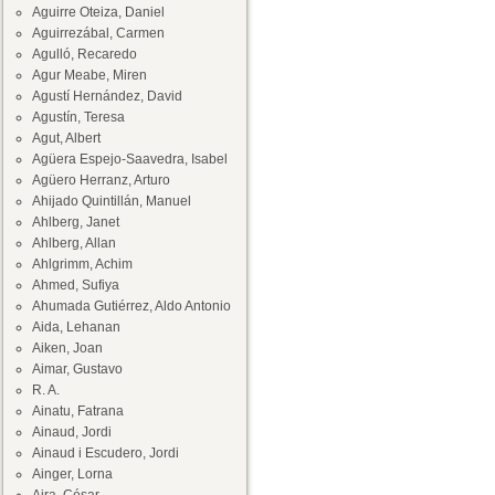
Aguirre Oteiza, Daniel
Aguirrezábal, Carmen
Agulló, Recaredo
Agur Meabe, Miren
Agustí Hernández, David
Agustín, Teresa
Agut, Albert
Agüera Espejo-Saavedra, Isabel
Agüero Herranz, Arturo
Ahijado Quintillán, Manuel
Ahlberg, Janet
Ahlberg, Allan
Ahlgrimm, Achim
Ahmed, Sufiya
Ahumada Gutiérrez, Aldo Antonio
Aida, Lehanan
Aiken, Joan
Aimar, Gustavo
R. A.
Ainatu, Fatrana
Ainaud, Jordi
Ainaud i Escudero, Jordi
Ainger, Lorna