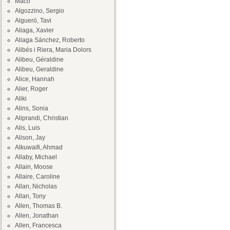
Maco
Algozzino, Sergio
Algueró, Tavi
Aliaga, Xavier
Aliaga Sánchez, Roberto
Alibés i Riera, Maria Dolors
Alibeu, Géraldine
Alibeu, Geraldine
Alice, Hannah
Alier, Roger
Aliki
Alins, Sonia
Aliprandi, Christian
Alis, Luis
Alison, Jay
Alkuwaifi, Ahmad
Allaby, Michael
Allain, Moose
Allaire, Caroline
Allan, Nicholas
Allan, Tony
Allen, Thomas B.
Allen, Jonathan
Allen, Francesca