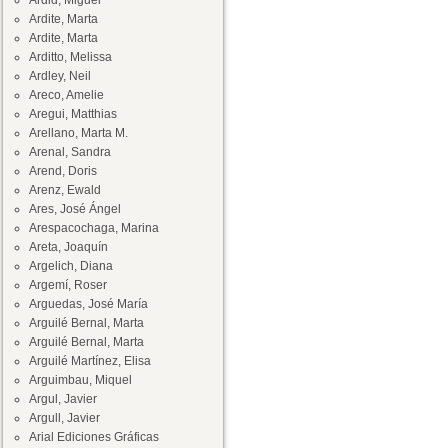
Ardid, Miguel
Ardite, Marta
Ardite, Marta
Arditto, Melissa
Ardley, Neil
Areco, Amelie
Aregui, Matthias
Arellano, Marta M.
Arenal, Sandra
Arend, Doris
Arenz, Ewald
Ares, José Ángel
Arespacochaga, Marina
Areta, Joaquín
Argelich, Diana
Argemí, Roser
Arguedas, José María
Arguilé Bernal, Marta
Arguilé Bernal, Marta
Arguilé Martínez, Elisa
Arguimbau, Miquel
Argul, Javier
Argull, Javier
Arial Ediciones Gráficas