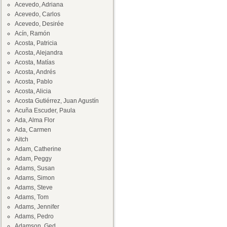
Acevedo, Adriana
Acevedo, Carlos
Acevedo, Desirée
Acín, Ramón
Acosta, Patricia
Acosta, Alejandra
Acosta, Matías
Acosta, Andrés
Acosta, Pablo
Acosta, Alicia
Acosta Gutiérrez, Juan Agustín
Acuña Escuder, Paula
Ada, Alma Flor
Ada, Carmen
Aitch
Adam, Catherine
Adam, Peggy
Adams, Susan
Adams, Simon
Adams, Steve
Adams, Tom
Adams, Jennifer
Adams, Pedro
Adamson, Ged