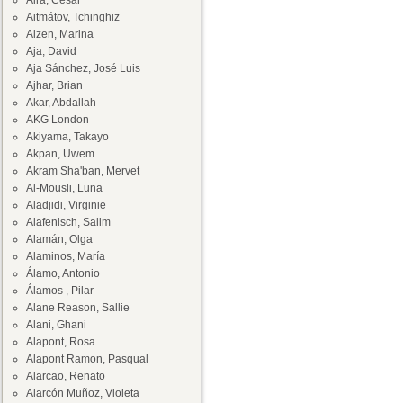
Aira, César
Aitmátov, Tchinghiz
Aizen, Marina
Aja, David
Aja Sánchez, José Luis
Ajhar, Brian
Akar, Abdallah
AKG London
Akiyama, Takayo
Akpan, Uwem
Akram Sha'ban, Mervet
Al-Mousli, Luna
Aladjidi, Virginie
Alafenisch, Salim
Alamán, Olga
Alaminos, María
Álamo, Antonio
Álamos , Pilar
Alane Reason, Sallie
Alani, Ghani
Alapont, Rosa
Alapont Ramon, Pasqual
Alarcao, Renato
Alarcón Muñoz, Violeta