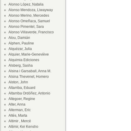
Alonso López, Natalia
Alonso Mendoza, Liwayway
Alonso Merino, Mercedes
Alonso Omeñaca, Samuel
Alonso Pimentel, Sara
Alonso Villaverde, Francisco
Alou, Damián
Alphen, Pauline
Alquézar, Julia
Alquier, Marie-Geneviève
Alquimia Ediciones
Alsberg, Sasha
Alsina i Garsaball, Anna M.
Alsina Thevenet, Homero
Alston, John
Altarriba, Eduard
Altarriba Ordóñez, Antonio
Altegoer, Regine
Alter, Anna
Alterman, Eric
Altés, Marta
Altimir , Mercé
Altimir, Kei Kensho