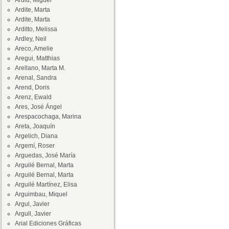
Ardid, Miguel
Ardite, Marta
Ardite, Marta
Arditto, Melissa
Ardley, Neil
Areco, Amelie
Aregui, Matthias
Arellano, Marta M.
Arenal, Sandra
Arend, Doris
Arenz, Ewald
Ares, José Ángel
Arespacochaga, Marina
Areta, Joaquín
Argelich, Diana
Argemí, Roser
Arguedas, José María
Arguilé Bernal, Marta
Arguilé Bernal, Marta
Arguilé Martínez, Elisa
Arguimbau, Miquel
Argul, Javier
Argull, Javier
Arial Ediciones Gráficas