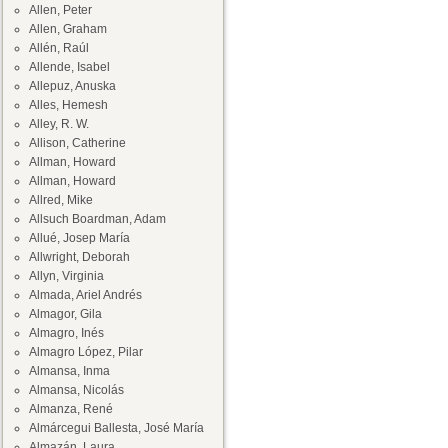
Allen, Peter
Allen, Graham
Allén, Raúl
Allende, Isabel
Allepuz, Anuska
Alles, Hemesh
Alley, R. W.
Allison, Catherine
Allman, Howard
Allman, Howard
Allred, Mike
Allsuch Boardman, Adam
Allué, Josep María
Allwright, Deborah
Allyn, Virginia
Almada, Ariel Andrés
Almagor, Gila
Almagro, Inés
Almagro López, Pilar
Almansa, Inma
Almansa, Nicolás
Almanza, René
Almárcegui Ballesta, José María
Almazán, Laura