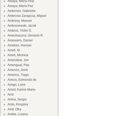
Amaya, María Pilar
Amaya, María Paz
Ambrosio, Gabriella
Ambrosio Zaragoza, Miguel
Ambrosy, Manuel
Ambrozewski, Jacek
Ambrus, Víctor G.
Amechazurra, Gerardo R.
Ameixeiro, Daniel
Amekan, Hassan
Ameli, M.
Ameli, Michela
Amenábar, Jon
Amengual, Pep
Amenós, Jordi
Americo, Tiago
Amicis, Edmondo de
Amigo, Leire
Amiot, Karine-Marie
Amir
Amira, Sergio
Amis, Kingsley
Amit, Ofra
Amkie, Lorena