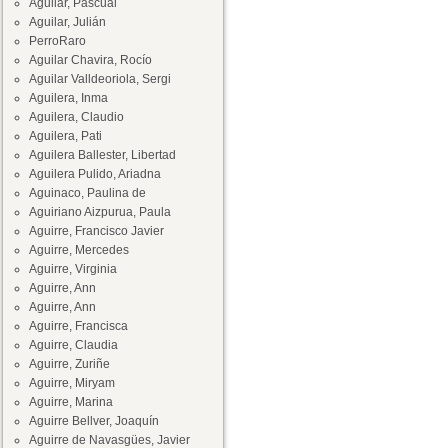
Aguilar, Pascual
Aguilar, Julián
PerroRaro
Aguilar Chavira, Rocío
Aguilar Valldeoriola, Sergi
Aguilera, Inma
Aguilera, Claudio
Aguilera, Pati
Aguilera Ballester, Libertad
Aguilera Pulido, Ariadna
Aguinaco, Paulina de
Aguiriano Aizpurua, Paula
Aguirre, Francisco Javier
Aguirre, Mercedes
Aguirre, Virginia
Aguirre, Ann
Aguirre, Ann
Aguirre, Francisca
Aguirre, Claudia
Aguirre, Zuriñe
Aguirre, Miryam
Aguirre, Marina
Aguirre Bellver, Joaquín
Aguirre de Navasgües, Javier