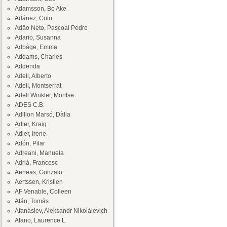
Adamsson, Bo Ake
Adánez, Coto
Adâo Neto, Pascoal Pedro
Adario, Susanna
Adbåge, Emma
Addams, Charles
Addenda
Adell, Alberto
Adell, Montserrat
Adell Winkler, Montse
ADES C.B.
Adillon Marsó, Dàlia
Adler, Kraig
Adler, Irene
Adón, Pilar
Adreani, Manuela
Adrià, Francesc
Aeneas, Gonzalo
Aertssen, Kristien
AF Venable, Colleen
Afán, Tomás
Afanásiev, Aleksandr Nikoláievich
Afano, Laurence L.