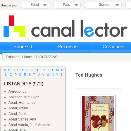
Edad
País
Género
Buscar por
Sobre CL
Recursos
Creadores
Estás en :
Home
/
BIOGRAFIAS
A
B
C
D
E
F
G
H
I
J
K
L
M
N
Ted Hughes
Ñ
O
P
Q
R
S
T
U
V
W
X
Y
Z
LISTANDO
A
(972)
A-rredondo
Aakeson, Kim Fupz
Abad, Hermanos
Abad, Arturo
Abad, José
Abad Carlés, Ana
Abad Varela, José Antonio
Abadi, Ariel