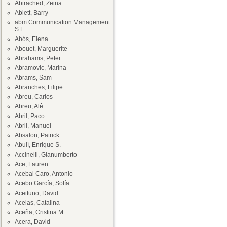
Abirached, Zeina
Ablett, Barry
abm Communication Management
S.L.
Abós, Elena
Abouet, Marguerite
Abrahams, Peter
Abramovic, Marina
Abrams, Sam
Abranches, Filipe
Abreu, Carlos
Abreu, Alê
Abril, Paco
Abril, Manuel
Absalon, Patrick
Abulí, Enrique S.
Accinelli, Gianumberto
Ace, Lauren
Acebal Caro, Antonio
Acebo García, Sofía
Aceituno, David
Acelas, Catalina
Aceña, Cristina M.
Acera, David