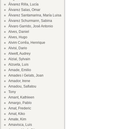
Álvarez Rilla, Lucía
Álvarez Salas, Omar
Álvarez Santamarina, María Luisa
Álvarez Schurmann, Sabina
Álvaro Garrido, José Antonio
Alves, Daniel
Alves, Hugo
Alvim Corrêa, Henrique
Alvisi, Dario
Alwett, Audrey
Alzial, Sylvain
Alzueta, Luis
Amade, Emilio
Amades i Gelats, Joan
Amador, Irene
Amadou, Safiatou
Tony
Amant, Kathleen
Amargo, Pablo
Amat, Frederic
Amat, Kiko
Amate, Kim
Amavisca, Luis