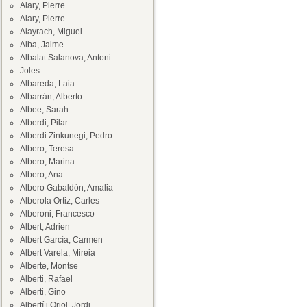
Alary, Pierre
Alary, Pierre
Alayrach, Miguel
Alba, Jaime
Albalat Salanova, Antoni
Joles
Albareda, Laia
Albarrán, Alberto
Albee, Sarah
Alberdi, Pilar
Alberdi Zinkunegi, Pedro
Albero, Teresa
Albero, Marina
Albero, Ana
Albero Gabaldón, Amalia
Alberola Ortiz, Carles
Alberoni, Francesco
Albert, Adrien
Albert García, Carmen
Albert Varela, Mireia
Alberte, Montse
Alberti, Rafael
Alberti, Gino
Albertí i Oriol, Jordi