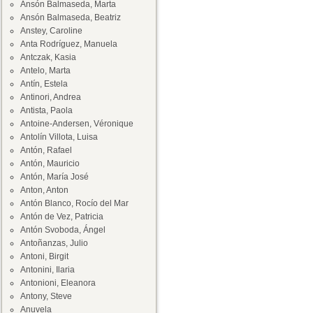
Ansón Balmaseda, Marta
Ansón Balmaseda, Beatriz
Anstey, Caroline
Anta Rodríguez, Manuela
Antczak, Kasia
Antelo, Marta
Antín, Estela
Antinori, Andrea
Antista, Paola
Antoine-Andersen, Véronique
Antolín Villota, Luisa
Antón, Rafael
Antón, Mauricio
Antón, María José
Anton, Anton
Antón Blanco, Rocío del Mar
Antón de Vez, Patricia
Antón Svoboda, Ángel
Antoñanzas, Julio
Antoni, Birgit
Antonini, Ilaria
Antonioni, Eleanora
Antony, Steve
Anuvela