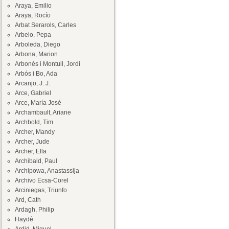
Araya, Emilio
Araya, Rocío
Arbat Serarols, Carles
Arbelo, Pepa
Arboleda, Diego
Arbona, Marion
Arbonès i Montull, Jordi
Arbós i Bo, Ada
Arcanjo, J. J.
Arce, Gabriel
Arce, María José
Archambault, Ariane
Archbold, Tim
Archer, Mandy
Archer, Jude
Archer, Ella
Archibald, Paul
Archipowa, Anastassija
Archivo Ecsa-Corel
Arciniegas, Triunfo
Ard, Cath
Ardagh, Philip
Haydé