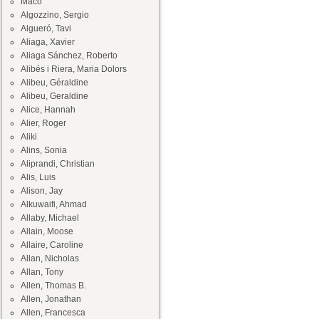
Maco
Algozzino, Sergio
Algueró, Tavi
Aliaga, Xavier
Aliaga Sánchez, Roberto
Alibés i Riera, Maria Dolors
Alibeu, Géraldine
Alibeu, Geraldine
Alice, Hannah
Alier, Roger
Aliki
Alins, Sonia
Aliprandi, Christian
Alis, Luis
Alison, Jay
Alkuwaifi, Ahmad
Allaby, Michael
Allain, Moose
Allaire, Caroline
Allan, Nicholas
Allan, Tony
Allen, Thomas B.
Allen, Jonathan
Allen, Francesca