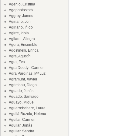
Agenjo, Cristina
Agephotostock
Aggrey, James
Agiriano, Jon
Agiriano, Iñigo
Agirre, Idoia
Agliardi, Allegra
Agora, Ensemble
Agostinelli, Enrica
Agra, Agustín
Agra, Eva
Agra Deedy , Carmen
Agra Pardiñas, Mª Luz
Agramunt, Xavier
Agrimbau, Diego
Aguado, Jesús
Aguado, Santiago
Aguayo, Miguel
Aguerrebehere, Laura
Aguilà Ruzola, Helena
Aguilar, Carmen
Aguilar, Jonás
Aguilar, Sandra