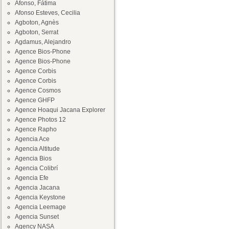
Afonso, Fátima
Afonso Esteves, Cecilia
Agboton, Agnès
Agboton, Serrat
Agdamus, Alejandro
Agence Bios-Phone
Agence Bios-Phone
Agence Corbis
Agence Corbis
Agence Cosmos
Agence GHFP
Agence Hoaqui Jacana Explorer
Agence Photos 12
Agence Rapho
Agencia Ace
Agencia Altitude
Agencia Bios
Agencia Colibrí
Agencia Efe
Agencia Jacana
Agencia Keystone
Agencia Leemage
Agencia Sunset
Agency NASA