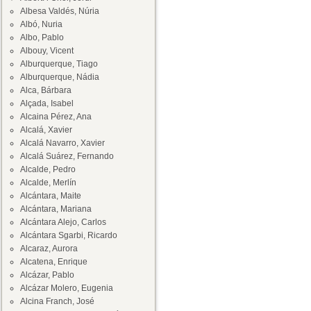
Albesa Valdés, Núria
Albó, Nuria
Albo, Pablo
Albouy, Vicent
Alburquerque, Tiago
Alburquerque, Nádia
Alca, Bárbara
Alçada, Isabel
Alcaina Pérez, Ana
Alcalá, Xavier
Alcalá Navarro, Xavier
Alcalá Suárez, Fernando
Alcalde, Pedro
Alcalde, Merlín
Alcántara, Maite
Alcántara, Mariana
Alcántara Alejo, Carlos
Alcántara Sgarbi, Ricardo
Alcaraz, Aurora
Alcatena, Enrique
Alcázar, Pablo
Alcázar Molero, Eugenia
Alcina Franch, José