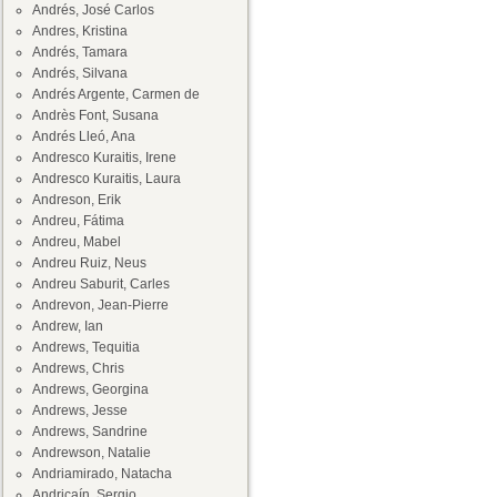
Andrés, José Carlos
Andres, Kristina
Andrés, Tamara
Andrés, Silvana
Andrés Argente, Carmen de
Andrès Font, Susana
Andrés Lleó, Ana
Andresco Kuraitis, Irene
Andresco Kuraitis, Laura
Andreson, Erik
Andreu, Fátima
Andreu, Mabel
Andreu Ruiz, Neus
Andreu Saburit, Carles
Andrevon, Jean-Pierre
Andrew, Ian
Andrews, Tequitia
Andrews, Chris
Andrews, Georgina
Andrews, Jesse
Andrews, Sandrine
Andrewson, Natalie
Andriamirado, Natacha
Andricaín, Sergio