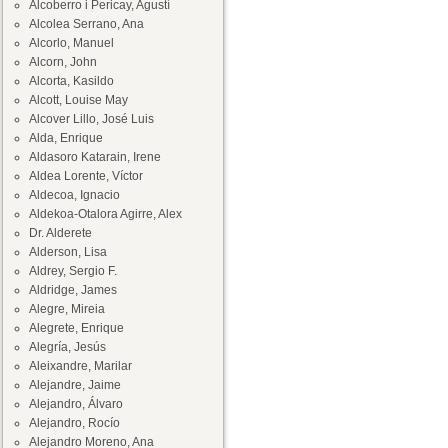
Alcoberro i Pericay, Agustí
Alcolea Serrano, Ana
Alcorlo, Manuel
Alcorn, John
Alcorta, Kasildo
Alcott, Louise May
Alcover Lillo, José Luis
Alda, Enrique
Aldasoro Katarain, Irene
Aldea Lorente, Víctor
Aldecoa, Ignacio
Aldekoa-Otalora Agirre, Alex
Dr. Alderete
Alderson, Lisa
Aldrey, Sergio F.
Aldridge, James
Alegre, Mireia
Alegrete, Enrique
Alegría, Jesús
Aleixandre, Marilar
Alejandre, Jaime
Alejandro, Álvaro
Alejandro, Rocío
Alejandro Moreno, Ana