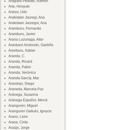
Aragüés Peleato, Ramón
Arai, Hiroyuki
Araiza, Udo
Arakistain Jauregi, Ana
Arakistain Jauregui, Ana
Aramburu, Fernando
Aramburu, Javier
Arana Luzuriaga, Aitor
Aranbarri Ariztondo, Garbiñe
Aranburu, Xabier
Aranda, C.
Aranda, Ricard
Aranda, Pablo
Aranda, Verònica
Aranda García, Mar
Arandojo, Diego
Araneda, Marcela Paz
Arànega, Susanna
Arànega Español, Mercè
Aranguren, Miguel
Aranguren Gallués, Ignacio
Arano, Leire
Arasa, Cinta
Araújo, Jorge