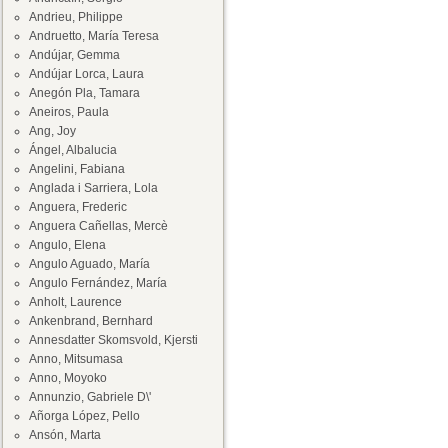
Andrieu, Philippe
Andruetto, María Teresa
Andújar, Gemma
Andújar Lorca, Laura
Anegón Pla, Tamara
Aneiros, Paula
Ang, Joy
Ángel, Albalucia
Angelini, Fabiana
Anglada i Sarriera, Lola
Anguera, Frederic
Anguera Cañellas, Mercè
Angulo, Elena
Angulo Aguado, María
Angulo Fernández, María
Anholt, Laurence
Ankenbrand, Bernhard
Annesdatter Skomsvold, Kjersti
Anno, Mitsumasa
Anno, Moyoko
Annunzio, Gabriele D\'
Añorga López, Pello
Ansón, Marta