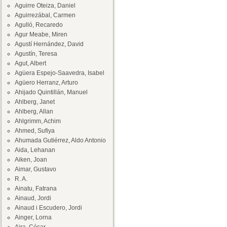
Aguirre Oteiza, Daniel
Aguirrezábal, Carmen
Agulló, Recaredo
Agur Meabe, Miren
Agustí Hernández, David
Agustín, Teresa
Agut, Albert
Agüera Espejo-Saavedra, Isabel
Agüero Herranz, Arturo
Ahijado Quintillán, Manuel
Ahlberg, Janet
Ahlberg, Allan
Ahlgrimm, Achim
Ahmed, Sufiya
Ahumada Gutiérrez, Aldo Antonio
Aida, Lehanan
Aiken, Joan
Aimar, Gustavo
R. A.
Ainatu, Fatrana
Ainaud, Jordi
Ainaud i Escudero, Jordi
Ainger, Lorna