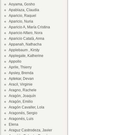
Aoyama, Gosho
Apablaza, Claudia
Aparicio, Raquel
Aparicio, Nuria
Aparicio A, María Cristina
Aparicio Alfaro, Nora
Aparicio Català, Anna
Appanah, Nathacha
Applebaum , Kirsty
Applegate, Katherine
Appollo
Aprile, Thierry
Apsley, Brenda
Aptekar, Devan
Aracil, Virginie
Aragno, Rachele
Aragón, Joaquín
Aragón, Emilio
Aragón Cavaller, Lola
Aragonés, Sergio
Aragonés, Luis
Elena
Araguz Castrodeza, Javier