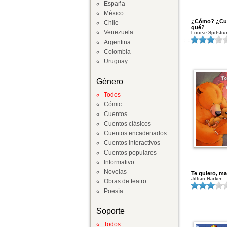
España
México
¿Cómo? ¿Cu
Chile
qué?
Venezuela
Louise Spilsbu
Argentina
Colombia
Uruguay
Género
Todos
Cómic
Cuentos
Cuentos clásicos
Cuentos encadenados
Cuentos interactivos
Cuentos populares
Informativo
Novelas
Te quiero, m
Jillian Harker
Obras de teatro
Poesía
Soporte
Todos