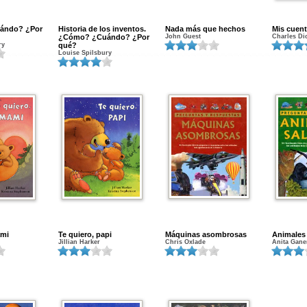
ándo? ¿Por
Historia de los inventos.
Nada más que hechos
Mis cuen
¿Cómo? ¿Cuándo? ¿Por
John Guest
Charles Di
ry
qué?
Louise Spilsbury
ami
Te quiero, papi
Máquinas asombrosas
Animales 
Jillian Harker
Chris Oxlade
Anita Gane