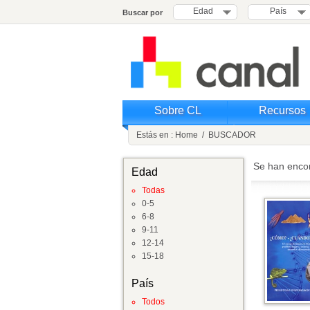
Edad
País
Buscar por
Sobre CL
Recursos
Estás en :
Home
/
BUSCADOR
Se han enco
Edad
Todas
0-5
6-8
9-11
12-14
15-18
País
Todos