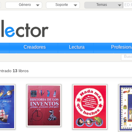
Género
Soporte
Temas
Creadores
Lectura
Profesion
ntrado
13
libros