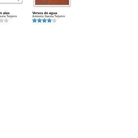
n alas
Versos de agua
cía Teijeiro
Antonio García Teijeiro