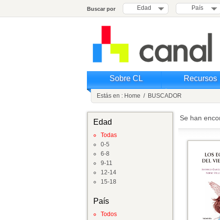
Edad
País
Buscar por
Sobre CL
Recursos
Estás en :
Home
/
BUSCADOR
Se han enco
Edad
Todas
0-5
6-8
9-11
12-14
15-18
País
Todos