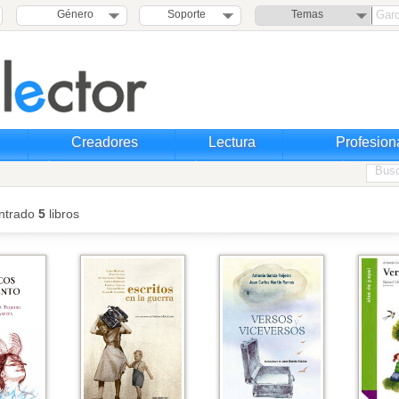
Género
Soporte
Temas
Creadores
Lectura
Profesion
ntrado
5
libros