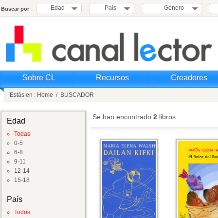
Edad
País
Género
Buscar por
Sobre CL
Recursos
Creadores
Estás en :
Home
/
BUSCADOR
Se han encontrado
2
libros
Edad
Todas
0-5
6-8
9-11
12-14
15-18
País
Todos