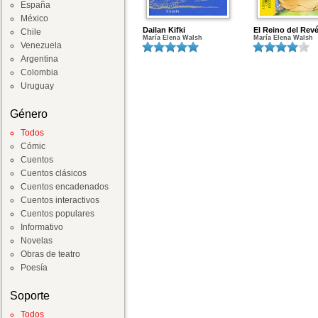
España
México
Dailan Kifki
El Reino del Rev
Chile
María Elena Walsh
María Elena Walsh
Venezuela
Argentina
Colombia
Uruguay
Género
Todos
Cómic
Cuentos
Cuentos clásicos
Cuentos encadenados
Cuentos interactivos
Cuentos populares
Informativo
Novelas
Obras de teatro
Poesía
Soporte
Todos