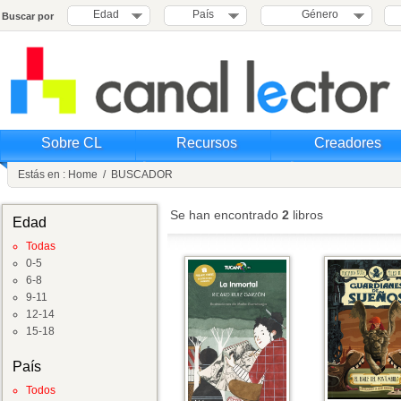
Edad
País
Género
Buscar por
Sobre CL
Recursos
Creadores
Estás en :
Home
/
BUSCADOR
Se han encontrado
2
libros
Edad
Todas
0-5
6-8
9-11
12-14
15-18
País
Todos