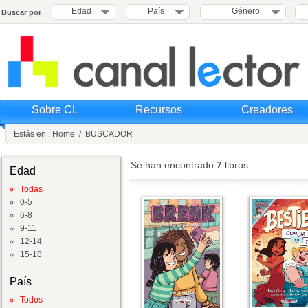
Edad
País
Género
Buscar por
Sobre CL
Recursos
Creadores
Estás en :
Home
/
BUSCADOR
Se han encontrado
7
libros
Edad
Todas
0-5
6-8
9-11
12-14
15-18
País
Todos