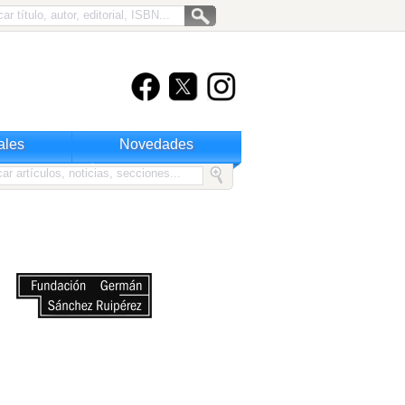
ales
Novedades