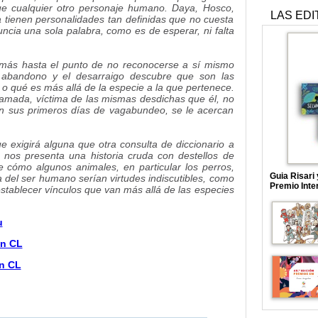
ue cualquier otro personaje humano. Daya, Hosco,
LAS EDI
tienen personalidades tan definidas que no cuesta
uncia una sola palabra, como es de esperar, ni falta
más hasta el punto de no reconocerse a sí mismo
abandono y el desarraigo descubre que son las
 o qué es más allá de la especie a la que pertenece.
amada, víctima de las mismas desdichas que él, no
n sus primeros días de vagabundeo, se le acercan
e exigirá alguna que otra consulta de diccionario a
nos presenta una historia cruda con destellos de
e cómo algunos animales, en particular los perros,
Guia Risari
 del ser humano serían virtudes indiscutibles, como
Premio Inte
 establecer vínculos que van más allá de las especies
u
en CL
en CL