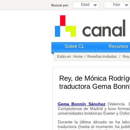
Edad
País
Buscar por
Sobre CL
Recursos
Estás en :
Home
/
Reseñas invitadas
/ Rey, 
Rey, de Mónica Rodrígu
traductora Gema Bonn
Gema Bonnín Sánchez
(Valencia, 1
Complutense de Madrid y tuvo formaci
universidades británicas Exeter y Oxfor
Durante la última década se ha labr
traductora (hasta el momento ha public