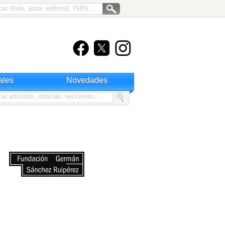
ales
Novedades