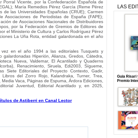
 Porral Vicente, por la Confederación Española de
LAS EDI
(CEGAL); María Remedios Pérez García (Reme Pérez
res de las Universidades Españolas (CRUE); Carmen
de Asociaciones de Periodistas de España (FAPE);
ación de Asociaciones Nacionales de Distribuidores
mpos, por la Federación de Gremios de Editores de
r el Ministerio de Cultura y Carlos Rodríguez Pérez
iciones La Uña Rota, entidad galardonada en el año
 vez en el año 1994 a las editoriales Tusquets y
 galardonadas Hiperión, Alianza, Gredos, Cátedra,
iblioteca Nueva, Valdemar, El Acantilado y Quaderns
orba), Renacimiento, Siruela, Edi2003, Sígueme,
las Siete Editoriales del Proyecto Contexto, Gadir,
 Libros del Zorro Rojo, Kalandraka, Turner, Trea,
Guia Risari
l, Media Vaca, Páginas de Espuma, Árdora Ediciones,
Premio Inte
Editorial Juventud, Editorial Acantilado y, en 2025,
tulos de Astiberri en Canal Lector