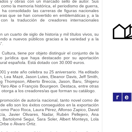
dados y obras con un marcado sello de autor. Sus
como la memoria histórica, el periodismo de guerra,
s, ha consolidado las carreras de figuras nacionales
bras que se han convertido en emblemáticas y, a la
con la traducción de creadores internacionales
un cuarto de siglo de historia y mil títulos vivos, su
endo a nuevos públicos gracias a la variedad y a la
”.
Cultura, tiene por objeto distinguir el conjunto de la
a o jurídica que haya destacado por su aportación
ltural española. Está dotado con 30.000 euros.
001 y este año celebra su 25 aniversario. Ha editado
 Lea Mazé, Jason Lutes, Eleanor Davis, Jeff Smith,
ig Thompson, Alberto Breccia, Jason, Baru, Shigeru
, Yaro Abe o François Bourgeon. Destaca, entre otras
e otorga a los creadores/as que forman su catálogo.
 promoción de autoría nacional, tanto novel como de
de ello son los éxitos conseguidos en la exportación
s como Paco Roca, Laura Pérez, Alfonso Zapico, David
cía, Javier Olivares, Nadar, Rubén Pellejero, Ana
n, Bartolomé Segui, Sara Soler, Albert Monteys, Lola
Orbe o Álvaro Ortiz.