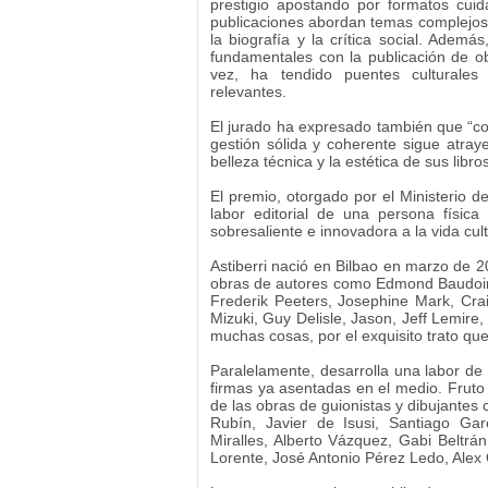
prestigio apostando por formatos cui
publicaciones abordan temas complejos 
la biografía y la crítica social. Ademá
fundamentales con la publicación de o
vez, ha tendido puentes culturales 
relevantes.
El jurado ha expresado también que “con 
gestión sólida y coherente sigue atray
belleza técnica y la estética de sus libros
El premio, otorgado por el Ministerio de 
labor editorial de una persona físic
sobresaliente e innovadora a la vida cu
Astiberri nació en Bilbao en marzo de 2
obras de autores como Edmond Baudoin,
Frederik Peeters, Josephine Mark, Cra
Mizuki, Guy Delisle, Jason, Jeff Lemire
muchas cosas, por el exquisito trato qu
Paralelamente, desarrolla una labor de
firmas ya asentadas en el medio. Fruto 
de las obras de guionistas y dibujante
Rubín, Javier de Isusi, Santiago Gar
Miralles, Alberto Vázquez, Gabi Beltrá
Lorente, José Antonio Pérez Ledo, Alex 