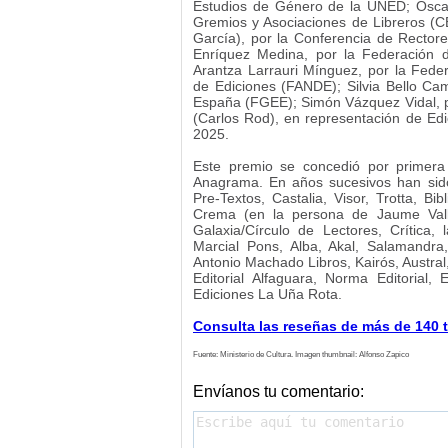
Estudios de Género de la UNED; Óscar
Gremios y Asociaciones de Libreros 
García), por la Conferencia de Recto
Enríquez Medina, por la Federación 
Arantza Larrauri Mínguez, por la Feder
de Ediciones (FANDE); Silvia Bello Ca
España (FGEE); Simón Vázquez Vidal, po
(Carlos Rod), en representación de Ed
2025.
Este premio se concedió por primera
Anagrama. En años sucesivos han sido
Pre-Textos, Castalia, Visor, Trotta, B
Crema (en la persona de Jaume Vallc
Galaxia/Círculo de Lectores, Crítica, 
Marcial Pons, Alba, Akal, Salamandra,
Antonio Machado Libros, Kairós, Austra
Editorial Alfaguara, Norma Editorial, 
Ediciones La Uña Rota.
Consulta las reseñas de más de 140 tí
Fuente: Ministerio de Cultura. Imagen thumbnail: Alfonso Zapico
Envíanos tu comentario: