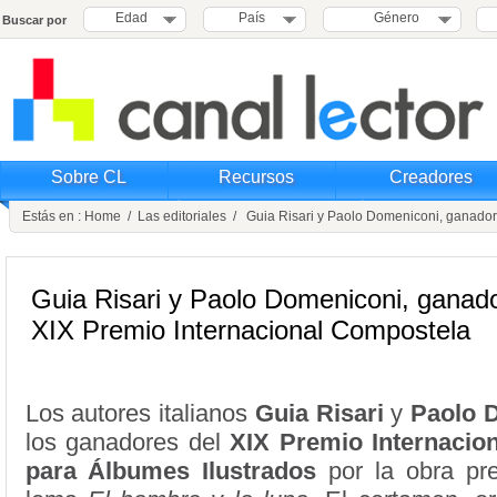
Edad
País
Género
Buscar por
Sobre CL
Recursos
Creadores
Estás en :
Home
/
Las editoriales
/ Guia Risari y Paolo Domeniconi, ganador
Guia Risari y Paolo Domeniconi, ganado
XIX Premio Internacional Compostela
Los autores italianos
Guia Risari
y
Paolo 
los ganadores del
XIX Premio Internacio
para Álbumes Ilustrados
por la obra pr