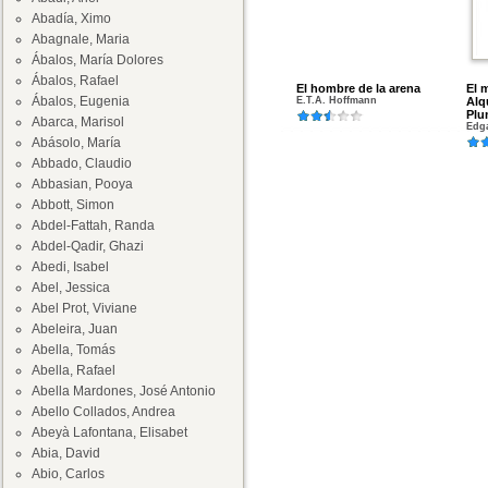
Abadía, Ximo
Abagnale, Maria
Ábalos, María Dolores
Ábalos, Rafael
El hombre de la arena
El 
Ábalos, Eugenia
E.T.A. Hoffmann
Alq
Plu
Abarca, Marisol
Edga
Abásolo, María
Abbado, Claudio
Abbasian, Pooya
Abbott, Simon
Abdel-Fattah, Randa
Abdel-Qadir, Ghazi
Abedi, Isabel
Abel, Jessica
Abel Prot, Viviane
Abeleira, Juan
Abella, Tomás
Abella, Rafael
Abella Mardones, José Antonio
Abello Collados, Andrea
Abeyà Lafontana, Elisabet
Abia, David
Abio, Carlos