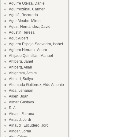
Aguirre Oteiza, Daniel
Aguirrezábal, Carmen
Agulló, Recaredo
Agur Meabe, Miren
Agustí Hernández, David
Agustín, Teresa
Agut, Albert
Agüera Espejo-Saavedra, Isabel
Agüero Herranz, Arturo
Ahijado Quintillán, Manuel
Ahlberg, Janet
Ahlberg, Allan
Ahlgrimm, Achim
Ahmed, Sufiya
Ahumada Gutiérrez, Aldo Antonio
Aida, Lehanan
Aiken, Joan
Aimar, Gustavo
R. A.
Ainatu, Fatrana
Ainaud, Jordi
Ainaud i Escudero, Jordi
Ainger, Lorna