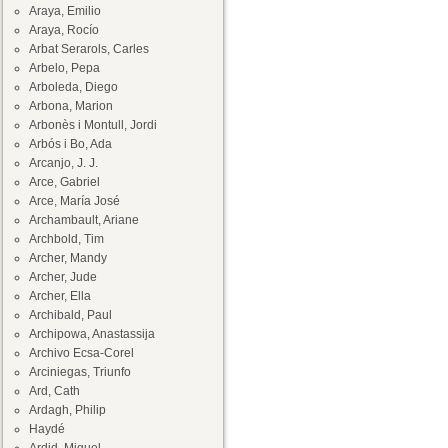
Araya, Emilio
Araya, Rocío
Arbat Serarols, Carles
Arbelo, Pepa
Arboleda, Diego
Arbona, Marion
Arbonès i Montull, Jordi
Arbós i Bo, Ada
Arcanjo, J. J.
Arce, Gabriel
Arce, María José
Archambault, Ariane
Archbold, Tim
Archer, Mandy
Archer, Jude
Archer, Ella
Archibald, Paul
Archipowa, Anastassija
Archivo Ecsa-Corel
Arciniegas, Triunfo
Ard, Cath
Ardagh, Philip
Haydé