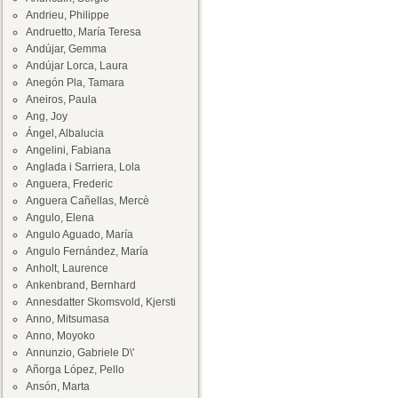
Andrieu, Philippe
Andruetto, María Teresa
Andújar, Gemma
Andújar Lorca, Laura
Anegón Pla, Tamara
Aneiros, Paula
Ang, Joy
Ángel, Albalucia
Angelini, Fabiana
Anglada i Sarriera, Lola
Anguera, Frederic
Anguera Cañellas, Mercè
Angulo, Elena
Angulo Aguado, María
Angulo Fernández, María
Anholt, Laurence
Ankenbrand, Bernhard
Annesdatter Skomsvold, Kjersti
Anno, Mitsumasa
Anno, Moyoko
Annunzio, Gabriele D\'
Añorga López, Pello
Ansón, Marta