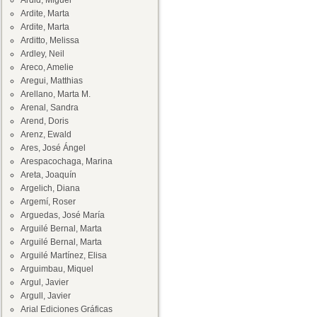
Ardid, Miguel
Ardite, Marta
Ardite, Marta
Arditto, Melissa
Ardley, Neil
Areco, Amelie
Aregui, Matthias
Arellano, Marta M.
Arenal, Sandra
Arend, Doris
Arenz, Ewald
Ares, José Ángel
Arespacochaga, Marina
Areta, Joaquín
Argelich, Diana
Argemí, Roser
Arguedas, José María
Arguilé Bernal, Marta
Arguilé Bernal, Marta
Arguilé Martínez, Elisa
Arguimbau, Miquel
Argul, Javier
Argull, Javier
Arial Ediciones Gráficas