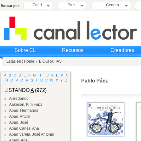
Edad
País
Género
Buscar por
Sobre CL
Recursos
Creadores
Estás en :
Home
/
BIOGRAFIAS
A
B
C
D
E
F
G
H
I
J
K
L
M
N
Pablo Páez
Ñ
O
P
Q
R
S
T
U
V
W
X
Y
Z
LISTANDO
A
(972)
A-rredondo
Aakeson, Kim Fupz
Abad, Hermanos
Abad, Arturo
Abad, José
Abad Carlés, Ana
Abad Varela, José Antonio
Abadi, Ariel