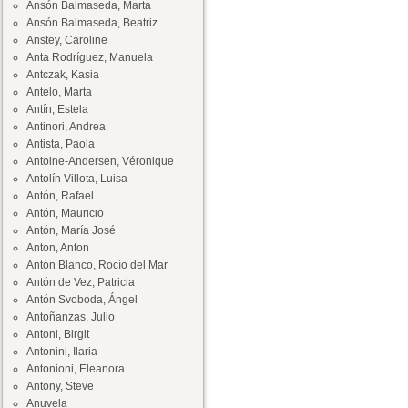
Ansón Balmaseda, Marta
Ansón Balmaseda, Beatriz
Anstey, Caroline
Anta Rodríguez, Manuela
Antczak, Kasia
Antelo, Marta
Antín, Estela
Antinori, Andrea
Antista, Paola
Antoine-Andersen, Véronique
Antolín Villota, Luisa
Antón, Rafael
Antón, Mauricio
Antón, María José
Anton, Anton
Antón Blanco, Rocío del Mar
Antón de Vez, Patricia
Antón Svoboda, Ángel
Antoñanzas, Julio
Antoni, Birgit
Antonini, Ilaria
Antonioni, Eleanora
Antony, Steve
Anuvela