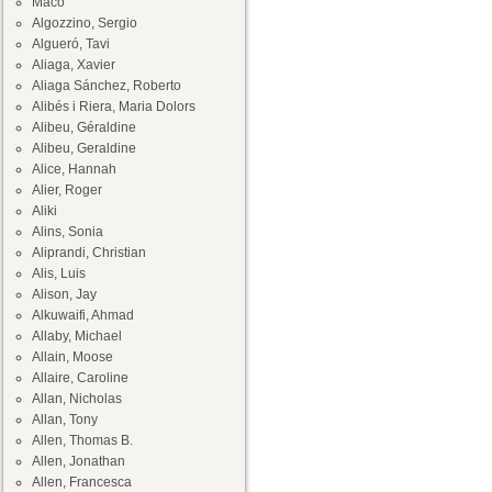
Maco
Algozzino, Sergio
Algueró, Tavi
Aliaga, Xavier
Aliaga Sánchez, Roberto
Alibés i Riera, Maria Dolors
Alibeu, Géraldine
Alibeu, Geraldine
Alice, Hannah
Alier, Roger
Aliki
Alins, Sonia
Aliprandi, Christian
Alis, Luis
Alison, Jay
Alkuwaifi, Ahmad
Allaby, Michael
Allain, Moose
Allaire, Caroline
Allan, Nicholas
Allan, Tony
Allen, Thomas B.
Allen, Jonathan
Allen, Francesca