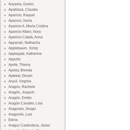
Aoyama, Gosho
Apablaza, Claudia
Aparicio, Raquel
Aparicio, Nuria
Aparicio A, María Cristina
Aparicio Alfaro, Nora
Aparicio Català, Anna
Appanah, Nathacha
Applebaum , Kirsty
Applegate, Katherine
Appollo
Aprile, Thierry
Apsley, Brenda
Aptekar, Devan
Aracil, Virginie
Aragno, Rachele
Aragón, Joaquín
Aragón, Emilio
Aragón Cavaller, Lola
Aragonés, Sergio
Aragonés, Luis
Elena
Araguz Castrodeza, Javier