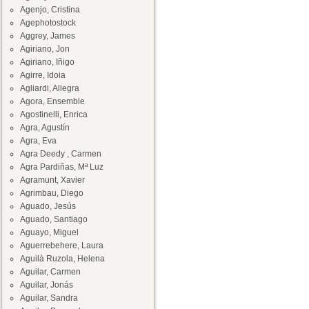
Agenjo, Cristina
Agephotostock
Aggrey, James
Agiriano, Jon
Agiriano, Iñigo
Agirre, Idoia
Agliardi, Allegra
Agora, Ensemble
Agostinelli, Enrica
Agra, Agustín
Agra, Eva
Agra Deedy , Carmen
Agra Pardiñas, Mª Luz
Agramunt, Xavier
Agrimbau, Diego
Aguado, Jesús
Aguado, Santiago
Aguayo, Miguel
Aguerrebehere, Laura
Aguilà Ruzola, Helena
Aguilar, Carmen
Aguilar, Jonás
Aguilar, Sandra