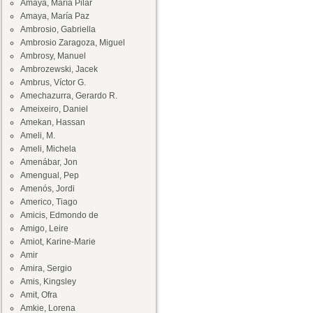
Amaya, María Pilar
Amaya, María Paz
Ambrosio, Gabriella
Ambrosio Zaragoza, Miguel
Ambrosy, Manuel
Ambrozewski, Jacek
Ambrus, Víctor G.
Amechazurra, Gerardo R.
Ameixeiro, Daniel
Amekan, Hassan
Ameli, M.
Ameli, Michela
Amenábar, Jon
Amengual, Pep
Amenós, Jordi
Americo, Tiago
Amicis, Edmondo de
Amigo, Leire
Amiot, Karine-Marie
Amir
Amira, Sergio
Amis, Kingsley
Amit, Ofra
Amkie, Lorena