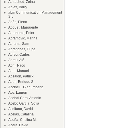
Abirached, Zeina
Ablett, Barry
abm Communication Management
S.L.
Abós, Elena
Abouet, Marguerite
Abrahams, Peter
Abramovic, Marina
Abrams, Sam
Abranches, Filipe
Abreu, Carlos
Abreu, Alê
Abril, Paco
Abril, Manuel
Absalon, Patrick
Abulí, Enrique S.
Accinelli, Gianumberto
Ace, Lauren
Acebal Caro, Antonio
Acebo García, Sofía
Aceituno, David
Acelas, Catalina
Aceña, Cristina M.
Acera, David