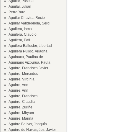
Aguilar, Pascual
Aguilar, Julián
PerroRaro
Aguilar Chavira, Rocío
Aguilar Valldeoriola, Sergi
Aguilera, Inma
Aguilera, Claudio
Aguilera, Pati
Aguilera Ballester, Libertad
Aguilera Pulido, Ariadna
Aguinaco, Paulina de
Aguiriano Aizpurua, Paula
Aguirre, Francisco Javier
Aguirre, Mercedes
Aguirre, Virginia
Aguirre, Ann
Aguirre, Ann
Aguirre, Francisca
Aguirre, Claudia
Aguirre, Zuriñe
Aguirre, Miryam
Aguirre, Marina
Aguirre Bellver, Joaquín
Aguirre de Navasgües, Javier