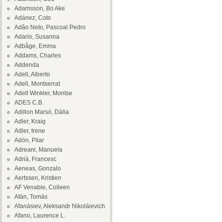
Adamsson, Bo Ake
Adánez, Coto
Adâo Neto, Pascoal Pedro
Adario, Susanna
Adbåge, Emma
Addams, Charles
Addenda
Adell, Alberto
Adell, Montserrat
Adell Winkler, Montse
ADES C.B.
Adillon Marsó, Dàlia
Adler, Kraig
Adler, Irene
Adón, Pilar
Adreani, Manuela
Adrià, Francesc
Aeneas, Gonzalo
Aertssen, Kristien
AF Venable, Colleen
Afán, Tomás
Afanásiev, Aleksandr Nikoláievich
Afano, Laurence L.