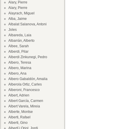
Alary, Pierre
Alary, Pierre
Alayrach, Miguel
Alba, Jaime
Albalat Salanova, Antoni
Joles
Albareda, Laia
Albarrán, Alberto
Albee, Sarah
Alberdi, Pilar
Alberdi Zinkunegi, Pedro
Albero, Teresa
Albero, Marina
Albero, Ana
Albero Gabaldón, Amalia
Alberola Ortiz, Carles
Alberoni, Francesco
Albert, Adrien
Albert García, Carmen
Albert Varela, Mireia
Alberte, Montse
Alberti, Rafael
Alberti, Gino
Albertí i Oriol, Jordi