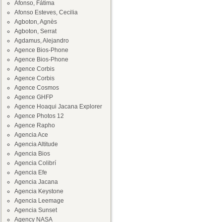
Afonso, Fátima
Afonso Esteves, Cecilia
Agboton, Agnès
Agboton, Serrat
Agdamus, Alejandro
Agence Bios-Phone
Agence Bios-Phone
Agence Corbis
Agence Corbis
Agence Cosmos
Agence GHFP
Agence Hoaqui Jacana Explorer
Agence Photos 12
Agence Rapho
Agencia Ace
Agencia Altitude
Agencia Bios
Agencia Colibrí
Agencia Efe
Agencia Jacana
Agencia Keystone
Agencia Leemage
Agencia Sunset
Agency NASA