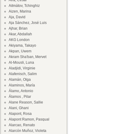
Aira, César
Aitmátov, Tchinghiz
Aizen, Marina
Aja, David
Aja Sánchez, José Luis
Ajhar, Brian
Akar, Abdallah
AKG London
Akiyama, Takayo
Akpan, Uwem
Akram Sha'ban, Mervet
Al-Mousli, Luna
Aladjidi, Virginie
Alafenisch, Salim
Alamán, Olga
Alaminos, María
Álamo, Antonio
Álamos , Pilar
Alane Reason, Sallie
Alani, Ghani
Alapont, Rosa
Alapont Ramon, Pasqual
Alarcao, Renato
Alarcón Muñoz, Violeta