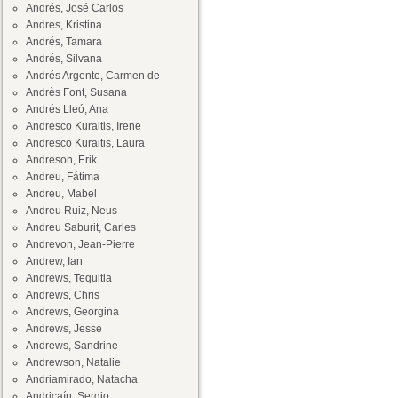
Andrés, José Carlos
Andres, Kristina
Andrés, Tamara
Andrés, Silvana
Andrés Argente, Carmen de
Andrès Font, Susana
Andrés Lleó, Ana
Andresco Kuraitis, Irene
Andresco Kuraitis, Laura
Andreson, Erik
Andreu, Fátima
Andreu, Mabel
Andreu Ruiz, Neus
Andreu Saburit, Carles
Andrevon, Jean-Pierre
Andrew, Ian
Andrews, Tequitia
Andrews, Chris
Andrews, Georgina
Andrews, Jesse
Andrews, Sandrine
Andrewson, Natalie
Andriamirado, Natacha
Andricaín, Sergio