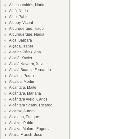
Albesa Valdés, Núria
Albó, Nuria
Albo, Pablo
Albouy, Vicent
Alburquerque, Tiago
Alburquerque, Nádia
Alca, Bárbara
Alçada, Isabel
Alcaina Pérez, Ana
Alcalá, Xavier
Alcalá Navarro, Xavier
Alcalá Suárez, Fernando
Alcalde, Pedro
Alcalde, Merlín
Alcántara, Maite
Alcántara, Mariana
Alcántara Alejo, Carlos
Alcántara Sgarbi, Ricardo
Alcaraz, Aurora
Alcatena, Enrique
Alcázar, Pablo
Alcázar Molero, Eugenia
Alcina Franch, José