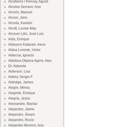
Alcoberro i Pericay, Agustí
Alcolea Serrano, Ana
Alcorlo, Manuel
Alcorn, John
Alcorta, Kasildo
Alcott, Louise May
Alcover Lillo, José Luis
Alda, Enrique
Aldasoro Katarain, Irene
Aldea Lorente, Víctor
Aldecoa, Ignacio
Aldekoa-Otalora Agirre, Alex
Dr. Alderete
Alderson, Lisa
Aldrey, Sergio F.
Aldridge, James
Alegre, Mireia
Alegrete, Enrique
Alegría, Jesús
Aleixandre, Marilar
Alejandre, Jaime
Alejandro, Álvaro
Alejandro, Rocío
Alejandro Moreno, Ana