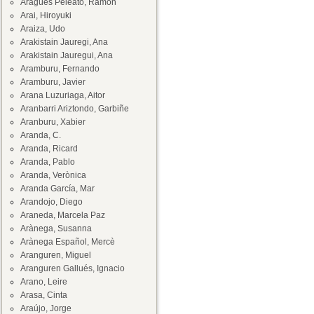
Aragüés Peleato, Ramón
Arai, Hiroyuki
Araiza, Udo
Arakistain Jauregi, Ana
Arakistain Jauregui, Ana
Aramburu, Fernando
Aramburu, Javier
Arana Luzuriaga, Aitor
Aranbarri Ariztondo, Garbiñe
Aranburu, Xabier
Aranda, C.
Aranda, Ricard
Aranda, Pablo
Aranda, Verònica
Aranda García, Mar
Arandojo, Diego
Araneda, Marcela Paz
Arànega, Susanna
Arànega Español, Mercè
Aranguren, Miguel
Aranguren Gallués, Ignacio
Arano, Leire
Arasa, Cinta
Araújo, Jorge