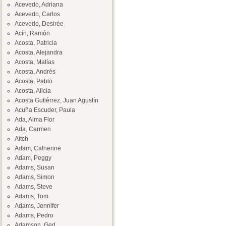
Acevedo, Adriana
Acevedo, Carlos
Acevedo, Desirée
Acín, Ramón
Acosta, Patricia
Acosta, Alejandra
Acosta, Matías
Acosta, Andrés
Acosta, Pablo
Acosta, Alicia
Acosta Gutiérrez, Juan Agustín
Acuña Escuder, Paula
Ada, Alma Flor
Ada, Carmen
Aitch
Adam, Catherine
Adam, Peggy
Adams, Susan
Adams, Simon
Adams, Steve
Adams, Tom
Adams, Jennifer
Adams, Pedro
Adamson, Ged