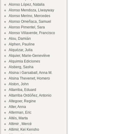
Alonso López, Natalia
Alonso Mendoza, Liwayway
Alonso Merino, Mercedes
Alonso Omeñaca, Samuel
Alonso Pimentel, Sara
Alonso Villaverde, Francisco
Alou, Damián
Alphen, Pauline
Alquézar, Julia
Alquier, Marie-Geneviève
Alquimia Ediciones
Alsberg, Sasha
Alsina i Garsaball, Anna M.
Alsina Thevenet, Homero
Alston, John
Altarriba, Eduard
Altarriba Ordóñez, Antonio
Altegoer, Regine
Alter, Anna
Alterman, Eric
Altés, Marta
Altimir , Mercé
Altimir, Kei Kensho