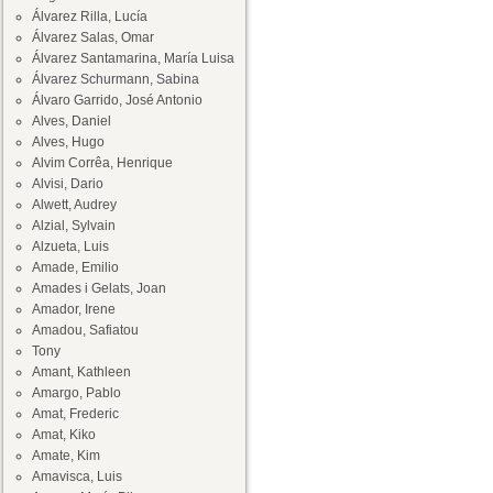
Álvarez Rilla, Lucía
Álvarez Salas, Omar
Álvarez Santamarina, María Luisa
Álvarez Schurmann, Sabina
Álvaro Garrido, José Antonio
Alves, Daniel
Alves, Hugo
Alvim Corrêa, Henrique
Alvisi, Dario
Alwett, Audrey
Alzial, Sylvain
Alzueta, Luis
Amade, Emilio
Amades i Gelats, Joan
Amador, Irene
Amadou, Safiatou
Tony
Amant, Kathleen
Amargo, Pablo
Amat, Frederic
Amat, Kiko
Amate, Kim
Amavisca, Luis