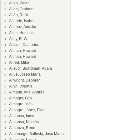
Allen, Peter
Allen, Graham
Allén, Raúl
Allende, Isabel
Allepuz, Anuska
Alles, Hemesh
Alley, R. W.
Allison, Catherine
Allman, Howard
Allman, Howard
Allred, Mike
Allsuch Boardman, Adam
Allué, Josep María
Allwright, Deborah
Allyn, Virginia
Almada, Ariel Andrés
Almagor, Gila
Almagro, Inés
Almagro López, Pilar
Almansa, Inma
Almansa, Nicolás
Almanza, René
Almárcegui Ballesta, José María
Almazán, Laura