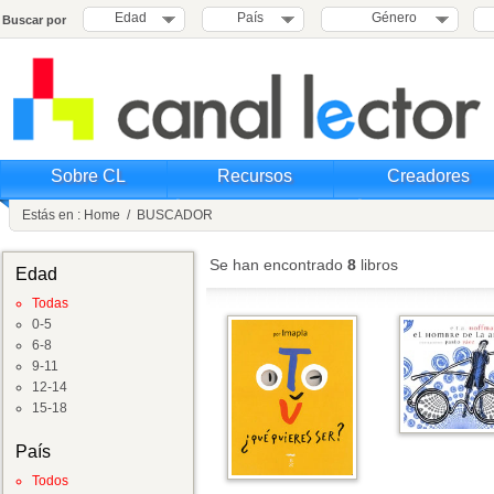
Edad
País
Género
Buscar por
Sobre CL
Recursos
Creadores
Estás en :
Home
/
BUSCADOR
Se han encontrado
8
libros
Edad
Todas
0-5
6-8
9-11
12-14
15-18
País
Todos