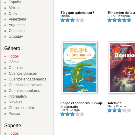
España
México
Tú ¿qué quieres ser?
El hombre de la 
Chile
Imapla
E.T.A. Hoffmann
Venezuela
Argentina
Colombia
Uruguay
Género
Todos
Cómic
Cuentos
Cuentos clásicos
Cuentos encadenados
Cuentos interactivos
Cuentos populares
Informativo
Novelas
Felipe el cocodrilo. El viaje
Adelaida
inesperado
Marta Vicente
Obras de teatro
Pedro Ghergo
Poesía
Soporte
Todos