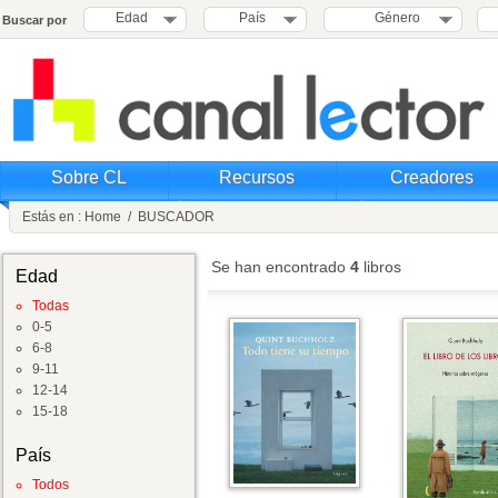
Edad
País
Género
Buscar por
Sobre CL
Recursos
Creadores
Estás en :
Home
/
BUSCADOR
Se han encontrado
4
libros
Edad
Todas
0-5
6-8
9-11
12-14
15-18
País
Todos