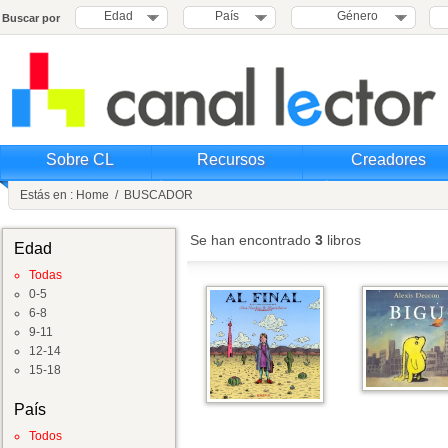
Edad
País
Género
Buscar por
Sobre CL
Recursos
Creadores
Estás en :
Home
/
BUSCADOR
Se han encontrado
3
libros
Edad
Todas
0-5
6-8
9-11
12-14
15-18
País
Todos