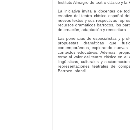
Instituto Almagro de teatro clásico y la
La iniciativa invita a docentes de to
creativo del teatro clásico español d
nuevos textos y sus respectivas represe
recursos dramáticos barrocos, los par
de creación, adaptación y reescritura.
Las ponencias de especialistas y prof
propuestas dramáticas que fusi
contemporáneos, explorando nuevas fo
contextos educativos. Además, propi
torno al valor del teatro clásico en e
lingüísticas, culturales y socioemoci
representaciones teatrales de compa
Barroco Infantil.