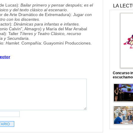
 de Lucas):
Bailar primero y pensar después; es el
LA LEC
sico y del texto clásico al escenario
.
ior de Arte Dramático de Extremadura):
Jugar con
tro con los discentes.
actor):
Dinámicas para infantas e infantes.
onio Calvín", Almagro) y María del Mar Arrabal
al): Taller
Títeres y Teatro Clásico, recurso
ia y Secundaria.
io:
Hamlet
. Compañía: Guayominí Producciones.
ector
Concurso in
escuchamo