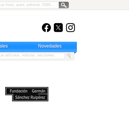
ales
Novedades