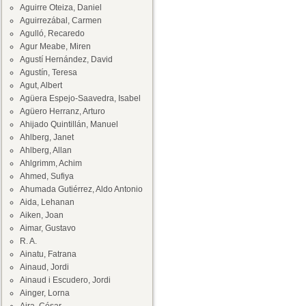
Aguirre Oteiza, Daniel
Aguirrezábal, Carmen
Agulló, Recaredo
Agur Meabe, Miren
Agustí Hernández, David
Agustín, Teresa
Agut, Albert
Agüera Espejo-Saavedra, Isabel
Agüero Herranz, Arturo
Ahijado Quintillán, Manuel
Ahlberg, Janet
Ahlberg, Allan
Ahlgrimm, Achim
Ahmed, Sufiya
Ahumada Gutiérrez, Aldo Antonio
Aida, Lehanan
Aiken, Joan
Aimar, Gustavo
R. A.
Ainatu, Fatrana
Ainaud, Jordi
Ainaud i Escudero, Jordi
Ainger, Lorna