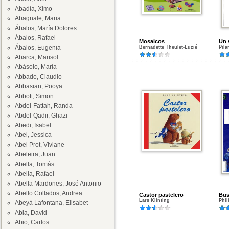
Abadía, Ximo
Abagnale, Maria
Ábalos, María Dolores
Ábalos, Rafael
Mosaicos
Un 
Ábalos, Eugenia
Bernadette Theulet-Luzié
Pila
Abarca, Marisol
Abásolo, María
Abbado, Claudio
Abbasian, Pooya
Abbott, Simon
Abdel-Fattah, Randa
Abdel-Qadir, Ghazi
Abedi, Isabel
Abel, Jessica
Abel Prot, Viviane
Abeleira, Juan
Abella, Tomás
Abella, Rafael
Abella Mardones, José Antonio
Abello Collados, Andrea
Castor pastelero
Bus
Lars Klinting
Phil
Abeyà Lafontana, Elisabet
Abia, David
Abio, Carlos