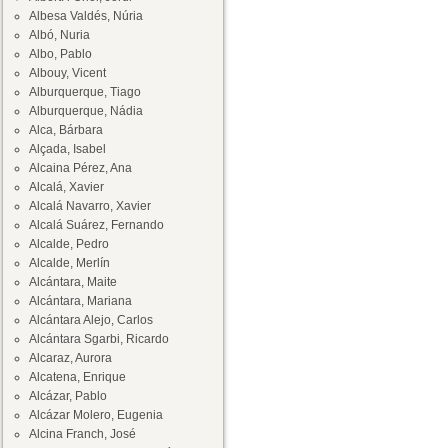
Albesa Valdés, Núria
Albó, Nuria
Albo, Pablo
Albouy, Vicent
Alburquerque, Tiago
Alburquerque, Nádia
Alca, Bárbara
Alçada, Isabel
Alcaina Pérez, Ana
Alcalá, Xavier
Alcalá Navarro, Xavier
Alcalá Suárez, Fernando
Alcalde, Pedro
Alcalde, Merlín
Alcántara, Maite
Alcántara, Mariana
Alcántara Alejo, Carlos
Alcántara Sgarbi, Ricardo
Alcaraz, Aurora
Alcatena, Enrique
Alcázar, Pablo
Alcázar Molero, Eugenia
Alcina Franch, José