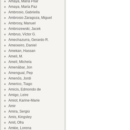
Amaya, María Pilar
Amaya, María Paz
Ambrosio, Gabriella
Ambrosio Zaragoza, Miguel
Ambrosy, Manuel
Ambrozewski, Jacek
Ambrus, Víctor G.
Amechazurra, Gerardo R.
Ameixeiro, Daniel
Amekan, Hassan
Ameli, M.
Ameli, Michela
Amenábar, Jon
Amengual, Pep
Amenós, Jordi
Americo, Tiago
Amicis, Edmondo de
Amigo, Leire
Amiot, Karine-Marie
Amir
Amira, Sergio
Amis, Kingsley
Amit, Ofra
Amkie, Lorena