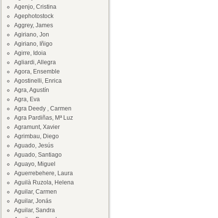
Agenjo, Cristina
Agephotostock
Aggrey, James
Agiriano, Jon
Agiriano, Iñigo
Agirre, Idoia
Agliardi, Allegra
Agora, Ensemble
Agostinelli, Enrica
Agra, Agustín
Agra, Eva
Agra Deedy , Carmen
Agra Pardiñas, Mª Luz
Agramunt, Xavier
Agrimbau, Diego
Aguado, Jesús
Aguado, Santiago
Aguayo, Miguel
Aguerrebehere, Laura
Aguilà Ruzola, Helena
Aguilar, Carmen
Aguilar, Jonás
Aguilar, Sandra