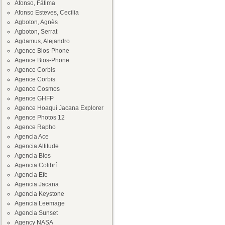
Afonso, Fátima
Afonso Esteves, Cecilia
Agboton, Agnès
Agboton, Serrat
Agdamus, Alejandro
Agence Bios-Phone
Agence Bios-Phone
Agence Corbis
Agence Corbis
Agence Cosmos
Agence GHFP
Agence Hoaqui Jacana Explorer
Agence Photos 12
Agence Rapho
Agencia Ace
Agencia Altitude
Agencia Bios
Agencia Colibrí
Agencia Efe
Agencia Jacana
Agencia Keystone
Agencia Leemage
Agencia Sunset
Agency NASA