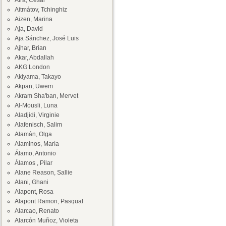
Aira, César
Aitmátov, Tchinghiz
Aizen, Marina
Aja, David
Aja Sánchez, José Luis
Ajhar, Brian
Akar, Abdallah
AKG London
Akiyama, Takayo
Akpan, Uwem
Akram Sha'ban, Mervet
Al-Mousli, Luna
Aladjidi, Virginie
Alafenisch, Salim
Alamán, Olga
Alaminos, María
Álamo, Antonio
Álamos , Pilar
Alane Reason, Sallie
Alani, Ghani
Alapont, Rosa
Alapont Ramon, Pasqual
Alarcao, Renato
Alarcón Muñoz, Violeta