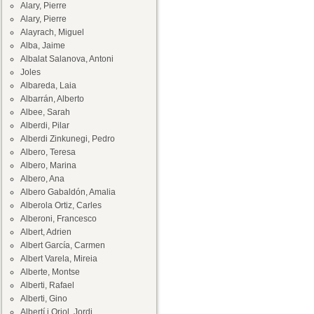
Alary, Pierre
Alary, Pierre
Alayrach, Miguel
Alba, Jaime
Albalat Salanova, Antoni
Joles
Albareda, Laia
Albarrán, Alberto
Albee, Sarah
Alberdi, Pilar
Alberdi Zinkunegi, Pedro
Albero, Teresa
Albero, Marina
Albero, Ana
Albero Gabaldón, Amalia
Alberola Ortiz, Carles
Alberoni, Francesco
Albert, Adrien
Albert García, Carmen
Albert Varela, Mireia
Alberte, Montse
Alberti, Rafael
Alberti, Gino
Albertí i Oriol, Jordi