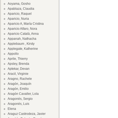
Aoyama, Gosho
Apablaza, Claudia
Aparicio, Raquel
Aparicio, Nuria
Aparicio A, María Cristina
Aparicio Alfaro, Nora
Aparicio Català, Anna
Appanah, Nathacha
Applebaum , Kirsty
Applegate, Katherine
Appollo
Aprile, Thierry
Apsley, Brenda
Aptekar, Devan
Aracil, Virginie
Aragno, Rachele
Aragón, Joaquín
Aragón, Emilio
Aragón Cavaller, Lola
Aragonés, Sergio
Aragonés, Luis
Elena
Araguz Castrodeza, Javier