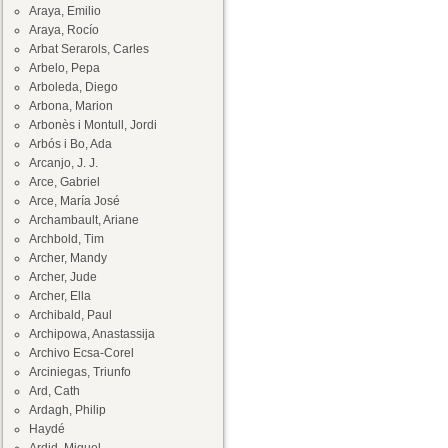
Araya, Emilio
Araya, Rocío
Arbat Serarols, Carles
Arbelo, Pepa
Arboleda, Diego
Arbona, Marion
Arbonès i Montull, Jordi
Arbós i Bo, Ada
Arcanjo, J. J.
Arce, Gabriel
Arce, María José
Archambault, Ariane
Archbold, Tim
Archer, Mandy
Archer, Jude
Archer, Ella
Archibald, Paul
Archipowa, Anastassija
Archivo Ecsa-Corel
Arciniegas, Triunfo
Ard, Cath
Ardagh, Philip
Haydé