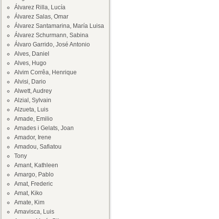
Álvarez Rilla, Lucía
Álvarez Salas, Omar
Álvarez Santamarina, María Luisa
Álvarez Schurmann, Sabina
Álvaro Garrido, José Antonio
Alves, Daniel
Alves, Hugo
Alvim Corrêa, Henrique
Alvisi, Dario
Alwett, Audrey
Alzial, Sylvain
Alzueta, Luis
Amade, Emilio
Amades i Gelats, Joan
Amador, Irene
Amadou, Safiatou
Tony
Amant, Kathleen
Amargo, Pablo
Amat, Frederic
Amat, Kiko
Amate, Kim
Amavisca, Luis