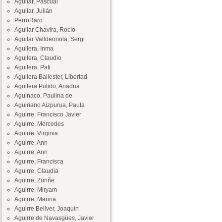
Aguilar, Pascual
Aguilar, Julián
PerroRaro
Aguilar Chavira, Rocío
Aguilar Valldeoriola, Sergi
Aguilera, Inma
Aguilera, Claudio
Aguilera, Pati
Aguilera Ballester, Libertad
Aguilera Pulido, Ariadna
Aguinaco, Paulina de
Aguiriano Aizpurua, Paula
Aguirre, Francisco Javier
Aguirre, Mercedes
Aguirre, Virginia
Aguirre, Ann
Aguirre, Ann
Aguirre, Francisca
Aguirre, Claudia
Aguirre, Zuriñe
Aguirre, Miryam
Aguirre, Marina
Aguirre Bellver, Joaquín
Aguirre de Navasgües, Javier