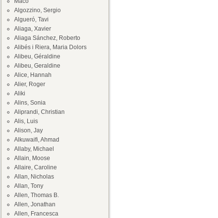
Maco
Algozzino, Sergio
Algueró, Tavi
Aliaga, Xavier
Aliaga Sánchez, Roberto
Alibés i Riera, Maria Dolors
Alibeu, Géraldine
Alibeu, Geraldine
Alice, Hannah
Alier, Roger
Aliki
Alins, Sonia
Aliprandi, Christian
Alis, Luis
Alison, Jay
Alkuwaifi, Ahmad
Allaby, Michael
Allain, Moose
Allaire, Caroline
Allan, Nicholas
Allan, Tony
Allen, Thomas B.
Allen, Jonathan
Allen, Francesca