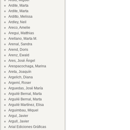
Ardid, Miguel
Ardite, Marta
Ardite, Marta
Arditto, Melissa
Ardley, Neil
Areco, Amelie
Aregui, Matthias
Arellano, Marta M.
Arenal, Sandra
Arend, Doris
Arenz, Ewald
Ares, José Ángel
Arespacochaga, Marina
Areta, Joaquín
Argelich, Diana
Argemí, Roser
Arguedas, José María
Arguilé Bernal, Marta
Arguilé Bernal, Marta
Arguilé Martínez, Elisa
Arguimbau, Miquel
Argul, Javier
Argull, Javier
Arial Ediciones Gráficas