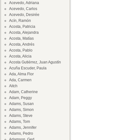
Acevedo, Adriana
Acevedo, Carlos
Acevedo, Desirée
Acín, Ramón
Acosta, Patricia
Acosta, Alejandra
Acosta, Matías
Acosta, Andrés
Acosta, Pablo
Acosta, Alicia
Acosta Gutiérrez, Juan Agustín
Acuña Escuder, Paula
Ada, Alma Flor
Ada, Carmen
Aitch
Adam, Catherine
Adam, Peggy
Adams, Susan
Adams, Simon
Adams, Steve
Adams, Tom
Adams, Jennifer
Adams, Pedro
Adamson, Ged