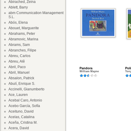
Abirached, Zeina
Ablett, Barry
abm Communication Management
S.L.
Abós, Elena
Abouet, Marguerite
Abrahams, Peter
Abramovic, Marina
Abrams, Sam
Abranches, Filipe
Abreu, Carlos
Abreu, Alê
Abril, Paco
Pandora
Poli
William Mayne
Ton
Abril, Manuel
Absalon, Patrick
Abulí, Enrique S.
Accinelli, Gianumberto
Ace, Lauren
Acebal Caro, Antonio
Acebo García, Sofía
Aceituno, David
Acelas, Catalina
Aceña, Cristina M.
Acera, David