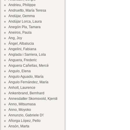
Andrieu, Philippe
Andruetto, María Teresa
Andújar, Gemma
Andújar Lorca, Laura
Anegón Pla, Tamara
Aneiros, Paula
Ang, Joy
Ángel, Albalucia
Angelini, Fabiana
Anglada i Sarriera, Lola
Anguera, Frederic
Anguera Cañellas, Mercè
Angulo, Elena
Angulo Aguado, María
Angulo Fernández, María
Anholt, Laurence
Ankenbrand, Bernhard
Annesdatter Skomsvold, Kjersti
Anno, Mitsumasa
Anno, Moyoko
Annunzio, Gabriele D\'
Añorga López, Pello
Ansón, Marta