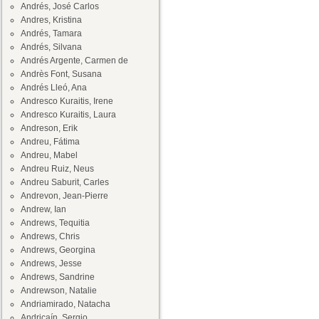
Andrés, José Carlos
Andres, Kristina
Andrés, Tamara
Andrés, Silvana
Andrés Argente, Carmen de
Andrès Font, Susana
Andrés Lleó, Ana
Andresco Kuraitis, Irene
Andresco Kuraitis, Laura
Andreson, Erik
Andreu, Fátima
Andreu, Mabel
Andreu Ruiz, Neus
Andreu Saburit, Carles
Andrevon, Jean-Pierre
Andrew, Ian
Andrews, Tequitia
Andrews, Chris
Andrews, Georgina
Andrews, Jesse
Andrews, Sandrine
Andrewson, Natalie
Andriamirado, Natacha
Andricaín, Sergio