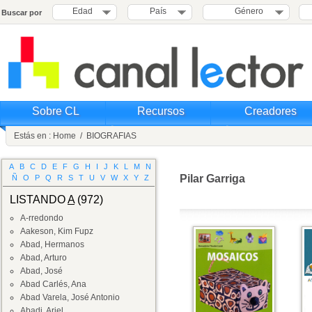
Edad
País
Género
Buscar por
Sobre CL
Recursos
Creadores
Estás en :
Home
/
BIOGRAFIAS
A
B
C
D
E
F
G
H
I
J
K
L
M
N
Pilar Garriga
Ñ
O
P
Q
R
S
T
U
V
W
X
Y
Z
LISTANDO
A
(972)
A-rredondo
Aakeson, Kim Fupz
Abad, Hermanos
Abad, Arturo
Abad, José
Abad Carlés, Ana
Abad Varela, José Antonio
Abadi, Ariel