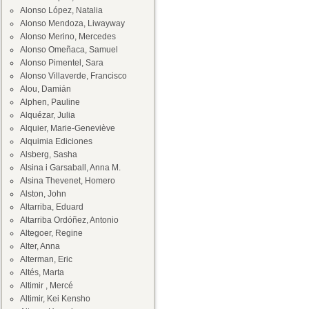
Alonso López, Natalia
Alonso Mendoza, Liwayway
Alonso Merino, Mercedes
Alonso Omeñaca, Samuel
Alonso Pimentel, Sara
Alonso Villaverde, Francisco
Alou, Damián
Alphen, Pauline
Alquézar, Julia
Alquier, Marie-Geneviève
Alquimia Ediciones
Alsberg, Sasha
Alsina i Garsaball, Anna M.
Alsina Thevenet, Homero
Alston, John
Altarriba, Eduard
Altarriba Ordóñez, Antonio
Altegoer, Regine
Alter, Anna
Alterman, Eric
Altés, Marta
Altimir , Mercé
Altimir, Kei Kensho