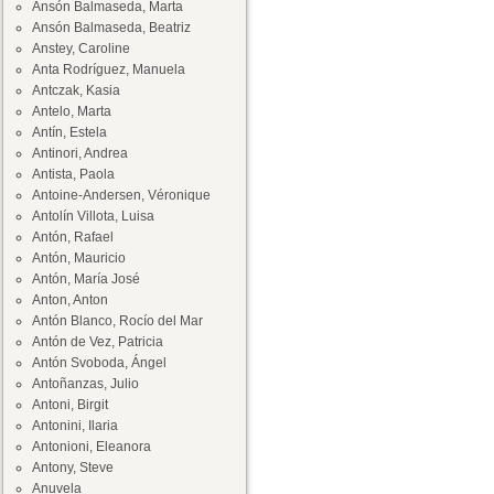
Ansón Balmaseda, Marta
Ansón Balmaseda, Beatriz
Anstey, Caroline
Anta Rodríguez, Manuela
Antczak, Kasia
Antelo, Marta
Antín, Estela
Antinori, Andrea
Antista, Paola
Antoine-Andersen, Véronique
Antolín Villota, Luisa
Antón, Rafael
Antón, Mauricio
Antón, María José
Anton, Anton
Antón Blanco, Rocío del Mar
Antón de Vez, Patricia
Antón Svoboda, Ángel
Antoñanzas, Julio
Antoni, Birgit
Antonini, Ilaria
Antonioni, Eleanora
Antony, Steve
Anuvela