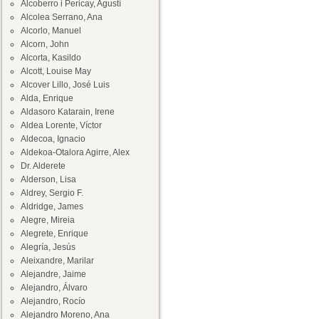
Alcoberro i Pericay, Agustí
Alcolea Serrano, Ana
Alcorlo, Manuel
Alcorn, John
Alcorta, Kasildo
Alcott, Louise May
Alcover Lillo, José Luis
Alda, Enrique
Aldasoro Katarain, Irene
Aldea Lorente, Víctor
Aldecoa, Ignacio
Aldekoa-Otalora Agirre, Alex
Dr. Alderete
Alderson, Lisa
Aldrey, Sergio F.
Aldridge, James
Alegre, Mireia
Alegrete, Enrique
Alegría, Jesús
Aleixandre, Marilar
Alejandre, Jaime
Alejandro, Álvaro
Alejandro, Rocío
Alejandro Moreno, Ana