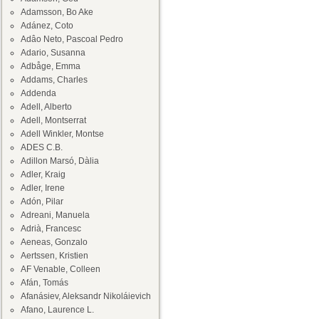
Adamsson, Bo Ake
Adánez, Coto
Adâo Neto, Pascoal Pedro
Adario, Susanna
Adbåge, Emma
Addams, Charles
Addenda
Adell, Alberto
Adell, Montserrat
Adell Winkler, Montse
ADES C.B.
Adillon Marsó, Dàlia
Adler, Kraig
Adler, Irene
Adón, Pilar
Adreani, Manuela
Adrià, Francesc
Aeneas, Gonzalo
Aertssen, Kristien
AF Venable, Colleen
Afán, Tomás
Afanásiev, Aleksandr Nikoláievich
Afano, Laurence L.