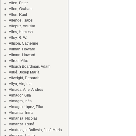
Allen, Peter
Allen, Graham
Allén, Raúl
Allende, Isabel
Allepuz, Anuska
Alles, Hemesh
Alley, R. W.
Allison, Catherine
Allman, Howard
Allman, Howard
Allred, Mike
Allsuch Boardman, Adam
Allué, Josep María
Allwright, Deborah
Allyn, Virginia
Almada, Ariel Andrés
Almagor, Gila
Almagro, Inés
Almagro López, Pilar
Almansa, Inma
Almansa, Nicolás
Almanza, René
Almárcegui Ballesta, José María
Almazán, Laura