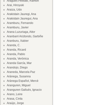
Aragüés Peleato, Ramón
Arai, Hiroyuki
Araiza, Udo
Arakistain Jauregi, Ana
Arakistain Jauregui, Ana
Aramburu, Fernando
Aramburu, Javier
Arana Luzuriaga, Aitor
Aranbarri Ariztondo, Garbiñe
Aranburu, Xabier
Aranda, C.
Aranda, Ricard
Aranda, Pablo
Aranda, Verònica
Aranda García, Mar
Arandojo, Diego
Araneda, Marcela Paz
Arànega, Susanna
Arànega Español, Mercè
Aranguren, Miguel
Aranguren Gallués, Ignacio
Arano, Leire
Arasa, Cinta
Araújo, Jorge