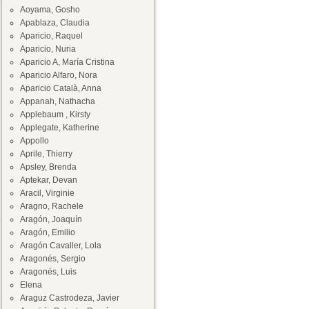
Aoyama, Gosho
Apablaza, Claudia
Aparicio, Raquel
Aparicio, Nuria
Aparicio A, María Cristina
Aparicio Alfaro, Nora
Aparicio Català, Anna
Appanah, Nathacha
Applebaum , Kirsty
Applegate, Katherine
Appollo
Aprile, Thierry
Apsley, Brenda
Aptekar, Devan
Aracil, Virginie
Aragno, Rachele
Aragón, Joaquín
Aragón, Emilio
Aragón Cavaller, Lola
Aragonés, Sergio
Aragonés, Luis
Elena
Araguz Castrodeza, Javier