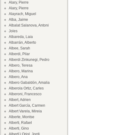
Alary, Pierre
Alary, Pierre
Alayrach, Miguel
Alba, Jaime
Albalat Salanova, Antoni
Joles
Albareda, Laia
Albarrán, Alberto
Albee, Sarah
Alberdi, Pilar
Alberdi Zinkunegi, Pedro
Albero, Teresa
Albero, Marina
Albero, Ana
Albero Gabaldón, Amalia
Alberola Ortiz, Carles
Alberoni, Francesco
Albert, Adrien
Albert García, Carmen
Albert Varela, Mireia
Alberte, Montse
Alberti, Rafael
Alberti, Gino
Albertí i Oriol, Jordi