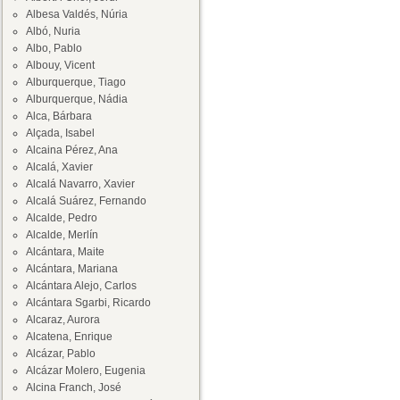
Albesa Valdés, Núria
Albó, Nuria
Albo, Pablo
Albouy, Vicent
Alburquerque, Tiago
Alburquerque, Nádia
Alca, Bárbara
Alçada, Isabel
Alcaina Pérez, Ana
Alcalá, Xavier
Alcalá Navarro, Xavier
Alcalá Suárez, Fernando
Alcalde, Pedro
Alcalde, Merlín
Alcántara, Maite
Alcántara, Mariana
Alcántara Alejo, Carlos
Alcántara Sgarbi, Ricardo
Alcaraz, Aurora
Alcatena, Enrique
Alcázar, Pablo
Alcázar Molero, Eugenia
Alcina Franch, José