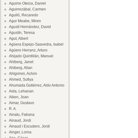
Aguirre Oteiza, Daniel
Aguirrezábal, Carmen
Agulló, Recaredo
Agur Meabe, Miren
Agustí Hernández, David
Agustín, Teresa
Agut, Albert
Agüera Espejo-Saavedra, Isabel
Agüero Herranz, Arturo
Ahijado Quintillán, Manuel
Ahlberg, Janet
Ahlberg, Allan
Ahlgrimm, Achim
Ahmed, Sufiya
Ahumada Gutiérrez, Aldo Antonio
Aida, Lehanan
Aiken, Joan
Aimar, Gustavo
R. A.
Ainatu, Fatrana
Ainaud, Jordi
Ainaud i Escudero, Jordi
Ainger, Lorna