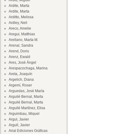
Ardid, Miguel
Ardite, Marta
Ardite, Marta
Arditto, Melissa
Ardley, Neil
Areco, Amelie
Aregui, Matthias
Arellano, Marta M.
Arenal, Sandra
Arend, Doris
Arenz, Ewald
Ares, José Ángel
Arespacochaga, Marina
Areta, Joaquín
Argelich, Diana
Argemí, Roser
Arguedas, José María
Arguilé Bernal, Marta
Arguilé Bernal, Marta
Arguilé Martínez, Elisa
Arguimbau, Miquel
Argul, Javier
Argull, Javier
Arial Ediciones Gráficas