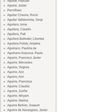
Aguilar, Pascual
Aguilar, Julián
PerroRaro
Aguilar Chavira, Rocío
Aguilar Valldeoriola, Sergi
Aguilera, Inma
Aguilera, Claudio
Aguilera, Pati
Aguilera Ballester, Libertad
Aguilera Pulido, Ariadna
Aguinaco, Paulina de
Aguiriano Aizpurua, Paula
Aguirre, Francisco Javier
Aguirre, Mercedes
Aguirre, Virginia
Aguirre, Ann
Aguirre, Ann
Aguirre, Francisca
Aguirre, Claudia
Aguirre, Zuriñe
Aguirre, Miryam
Aguirre, Marina
Aguirre Bellver, Joaquín
Aguirre de Navasgües, Javier