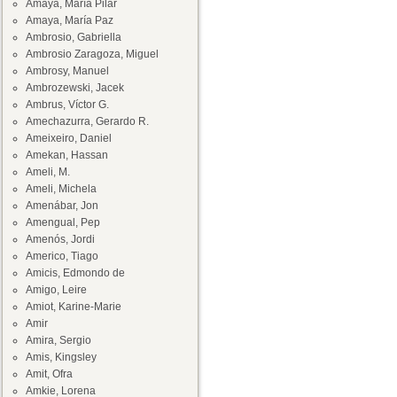
Amaya, María Pilar
Amaya, María Paz
Ambrosio, Gabriella
Ambrosio Zaragoza, Miguel
Ambrosy, Manuel
Ambrozewski, Jacek
Ambrus, Víctor G.
Amechazurra, Gerardo R.
Ameixeiro, Daniel
Amekan, Hassan
Ameli, M.
Ameli, Michela
Amenábar, Jon
Amengual, Pep
Amenós, Jordi
Americo, Tiago
Amicis, Edmondo de
Amigo, Leire
Amiot, Karine-Marie
Amir
Amira, Sergio
Amis, Kingsley
Amit, Ofra
Amkie, Lorena