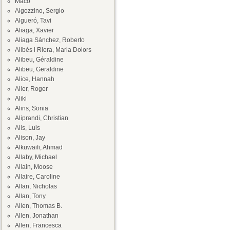
Maco
Algozzino, Sergio
Algueró, Tavi
Aliaga, Xavier
Aliaga Sánchez, Roberto
Alibés i Riera, Maria Dolors
Alibeu, Géraldine
Alibeu, Geraldine
Alice, Hannah
Alier, Roger
Aliki
Alins, Sonia
Aliprandi, Christian
Alis, Luis
Alison, Jay
Alkuwaifi, Ahmad
Allaby, Michael
Allain, Moose
Allaire, Caroline
Allan, Nicholas
Allan, Tony
Allen, Thomas B.
Allen, Jonathan
Allen, Francesca