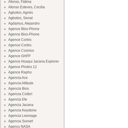
Afonso, Fátima
Afonso Esteves, Cecilia
Agboton, Agnès
Agboton, Serrat
Agdamus, Alejandro
Agence Bios-Phone
Agence Bios-Phone
Agence Corbis
Agence Corbis
Agence Cosmos
Agence GHFP
Agence Hoaqui Jacana Explorer
Agence Photos 12
Agence Rapho
Agencia Ace
Agencia Altitude
Agencia Bios
Agencia Colibrí
Agencia Efe
Agencia Jacana
Agencia Keystone
Agencia Leemage
Agencia Sunset
Agency NASA