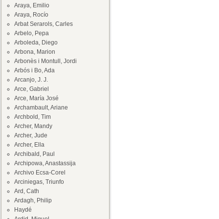
Araya, Emilio
Araya, Rocío
Arbat Serarols, Carles
Arbelo, Pepa
Arboleda, Diego
Arbona, Marion
Arbonès i Montull, Jordi
Arbós i Bo, Ada
Arcanjo, J. J.
Arce, Gabriel
Arce, María José
Archambault, Ariane
Archbold, Tim
Archer, Mandy
Archer, Jude
Archer, Ella
Archibald, Paul
Archipowa, Anastassija
Archivo Ecsa-Corel
Arciniegas, Triunfo
Ard, Cath
Ardagh, Philip
Haydé