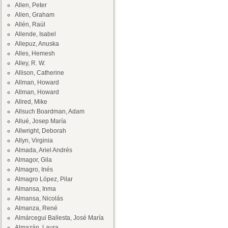
Allen, Peter
Allen, Graham
Allén, Raúl
Allende, Isabel
Allepuz, Anuska
Alles, Hemesh
Alley, R. W.
Allison, Catherine
Allman, Howard
Allman, Howard
Allred, Mike
Allsuch Boardman, Adam
Allué, Josep María
Allwright, Deborah
Allyn, Virginia
Almada, Ariel Andrés
Almagor, Gila
Almagro, Inés
Almagro López, Pilar
Almansa, Inma
Almansa, Nicolás
Almanza, René
Almárcegui Ballesta, José María
Almazán, Laura