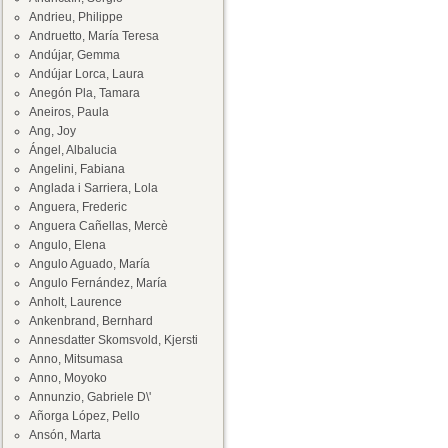
Andrieu, Philippe
Andruetto, María Teresa
Andújar, Gemma
Andújar Lorca, Laura
Anegón Pla, Tamara
Aneiros, Paula
Ang, Joy
Ángel, Albalucia
Angelini, Fabiana
Anglada i Sarriera, Lola
Anguera, Frederic
Anguera Cañellas, Mercè
Angulo, Elena
Angulo Aguado, María
Angulo Fernández, María
Anholt, Laurence
Ankenbrand, Bernhard
Annesdatter Skomsvold, Kjersti
Anno, Mitsumasa
Anno, Moyoko
Annunzio, Gabriele D\'
Añorga López, Pello
Ansón, Marta