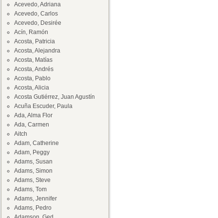
Acevedo, Adriana
Acevedo, Carlos
Acevedo, Desirée
Acín, Ramón
Acosta, Patricia
Acosta, Alejandra
Acosta, Matías
Acosta, Andrés
Acosta, Pablo
Acosta, Alicia
Acosta Gutiérrez, Juan Agustín
Acuña Escuder, Paula
Ada, Alma Flor
Ada, Carmen
Aitch
Adam, Catherine
Adam, Peggy
Adams, Susan
Adams, Simon
Adams, Steve
Adams, Tom
Adams, Jennifer
Adams, Pedro
Adamson, Ged