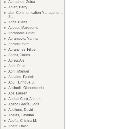
Abirached, Zeina
Ablett, Barry
abm Communication Management
S.L.
Abós, Elena
Abouet, Marguerite
Abrahams, Peter
Abramovic, Marina
Abrams, Sam
Abranches, Filipe
Abreu, Carlos
Abreu, Alê
Abril, Paco
Abril, Manuel
Absalon, Patrick
Abulí, Enrique S.
Accinelli, Gianumberto
Ace, Lauren
Acebal Caro, Antonio
Acebo García, Sofía
Aceituno, David
Acelas, Catalina
Aceña, Cristina M.
Acera, David