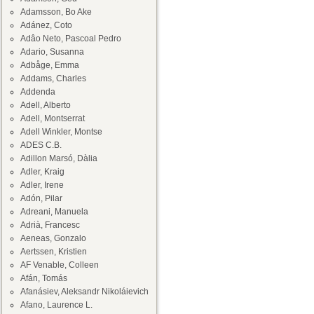
Adamsson, Bo Ake
Adánez, Coto
Adâo Neto, Pascoal Pedro
Adario, Susanna
Adbåge, Emma
Addams, Charles
Addenda
Adell, Alberto
Adell, Montserrat
Adell Winkler, Montse
ADES C.B.
Adillon Marsó, Dàlia
Adler, Kraig
Adler, Irene
Adón, Pilar
Adreani, Manuela
Adrià, Francesc
Aeneas, Gonzalo
Aertssen, Kristien
AF Venable, Colleen
Afán, Tomás
Afanásiev, Aleksandr Nikoláievich
Afano, Laurence L.