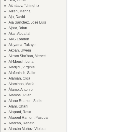
Aira, César
Aitmátov, Tchinghiz
Aizen, Marina
Aja, David
Aja Sánchez, José Luis
Ajhar, Brian
Akar, Abdallah
AKG London
Akiyama, Takayo
Akpan, Uwem
Akram Sha'ban, Mervet
Al-Mousli, Luna
Aladjidi, Virginie
Alafenisch, Salim
Alamán, Olga
Alaminos, María
Álamo, Antonio
Álamos , Pilar
Alane Reason, Sallie
Alani, Ghani
Alapont, Rosa
Alapont Ramon, Pasqual
Alarcao, Renato
Alarcón Muñoz, Violeta