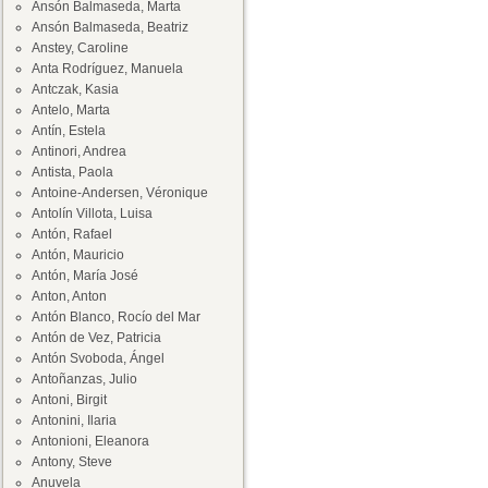
Ansón Balmaseda, Marta
Ansón Balmaseda, Beatriz
Anstey, Caroline
Anta Rodríguez, Manuela
Antczak, Kasia
Antelo, Marta
Antín, Estela
Antinori, Andrea
Antista, Paola
Antoine-Andersen, Véronique
Antolín Villota, Luisa
Antón, Rafael
Antón, Mauricio
Antón, María José
Anton, Anton
Antón Blanco, Rocío del Mar
Antón de Vez, Patricia
Antón Svoboda, Ángel
Antoñanzas, Julio
Antoni, Birgit
Antonini, Ilaria
Antonioni, Eleanora
Antony, Steve
Anuvela