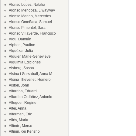
Alonso López, Natalia
Alonso Mendoza, Liwayway
Alonso Merino, Mercedes
Alonso Omeñaca, Samuel
Alonso Pimentel, Sara
Alonso Villaverde, Francisco
Alou, Damián
Alphen, Pauline
Alquézar, Julia
Alquier, Marie-Geneviève
Alquimia Ediciones
Alsberg, Sasha
Alsina i Garsaball, Anna M.
Alsina Thevenet, Homero
Alston, John
Altarriba, Eduard
Altarriba Ordóñez, Antonio
Altegoer, Regine
Alter, Anna
Alterman, Eric
Altés, Marta
Altimir , Mercé
Altimir, Kei Kensho