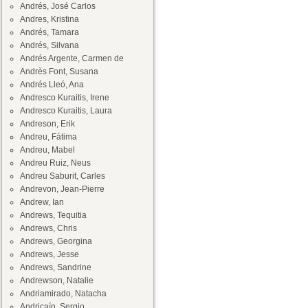
Andrés, José Carlos
Andres, Kristina
Andrés, Tamara
Andrés, Silvana
Andrés Argente, Carmen de
Andrès Font, Susana
Andrés Lleó, Ana
Andresco Kuraitis, Irene
Andresco Kuraitis, Laura
Andreson, Erik
Andreu, Fátima
Andreu, Mabel
Andreu Ruiz, Neus
Andreu Saburit, Carles
Andrevon, Jean-Pierre
Andrew, Ian
Andrews, Tequitia
Andrews, Chris
Andrews, Georgina
Andrews, Jesse
Andrews, Sandrine
Andrewson, Natalie
Andriamirado, Natacha
Andricaín, Sergio