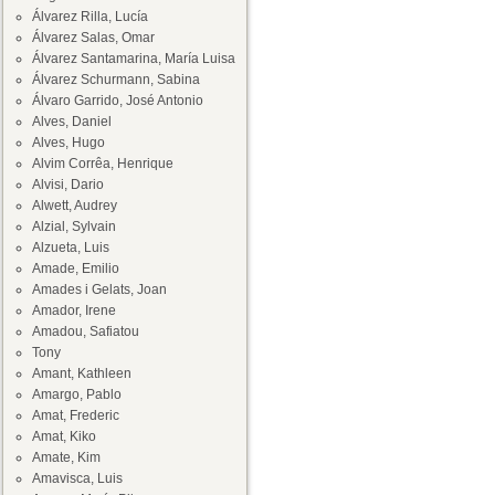
Álvarez Rilla, Lucía
Álvarez Salas, Omar
Álvarez Santamarina, María Luisa
Álvarez Schurmann, Sabina
Álvaro Garrido, José Antonio
Alves, Daniel
Alves, Hugo
Alvim Corrêa, Henrique
Alvisi, Dario
Alwett, Audrey
Alzial, Sylvain
Alzueta, Luis
Amade, Emilio
Amades i Gelats, Joan
Amador, Irene
Amadou, Safiatou
Tony
Amant, Kathleen
Amargo, Pablo
Amat, Frederic
Amat, Kiko
Amate, Kim
Amavisca, Luis