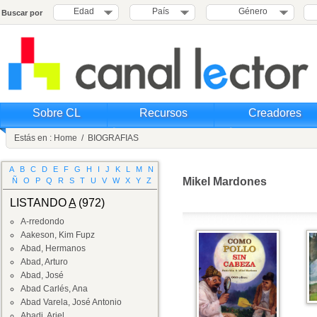
Edad
País
Género
Buscar por
Sobre CL
Recursos
Creadores
Estás en :
Home
/
BIOGRAFIAS
A
B
C
D
E
F
G
H
I
J
K
L
M
N
Mikel Mardones
Ñ
O
P
Q
R
S
T
U
V
W
X
Y
Z
LISTANDO
A
(972)
A-rredondo
Aakeson, Kim Fupz
Abad, Hermanos
Abad, Arturo
Abad, José
Abad Carlés, Ana
Abad Varela, José Antonio
Abadi, Ariel