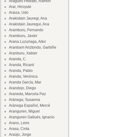
Aragüés Peleato, Ramón
Arai, Hiroyuki
Araiza, Udo
Arakistain Jauregi, Ana
Arakistain Jauregui, Ana
Aramburu, Fernando
Aramburu, Javier
Arana Luzuriaga, Aitor
Aranbarri Ariztondo, Garbiñe
Aranburu, Xabier
Aranda, C.
Aranda, Ricard
Aranda, Pablo
Aranda, Verònica
Aranda García, Mar
Arandojo, Diego
Araneda, Marcela Paz
Arànega, Susanna
Arànega Español, Mercè
Aranguren, Miguel
Aranguren Gallués, Ignacio
Arano, Leire
Arasa, Cinta
Araújo, Jorge