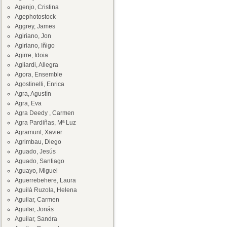
Agenjo, Cristina
Agephotostock
Aggrey, James
Agiriano, Jon
Agiriano, Iñigo
Agirre, Idoia
Agliardi, Allegra
Agora, Ensemble
Agostinelli, Enrica
Agra, Agustín
Agra, Eva
Agra Deedy , Carmen
Agra Pardiñas, Mª Luz
Agramunt, Xavier
Agrimbau, Diego
Aguado, Jesús
Aguado, Santiago
Aguayo, Miguel
Aguerrebehere, Laura
Aguilà Ruzola, Helena
Aguilar, Carmen
Aguilar, Jonás
Aguilar, Sandra