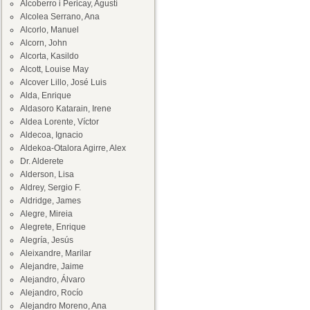
Alcoberro i Pericay, Agustí
Alcolea Serrano, Ana
Alcorlo, Manuel
Alcorn, John
Alcorta, Kasildo
Alcott, Louise May
Alcover Lillo, José Luis
Alda, Enrique
Aldasoro Katarain, Irene
Aldea Lorente, Víctor
Aldecoa, Ignacio
Aldekoa-Otalora Agirre, Alex
Dr. Alderete
Alderson, Lisa
Aldrey, Sergio F.
Aldridge, James
Alegre, Mireia
Alegrete, Enrique
Alegría, Jesús
Aleixandre, Marilar
Alejandre, Jaime
Alejandro, Álvaro
Alejandro, Rocío
Alejandro Moreno, Ana