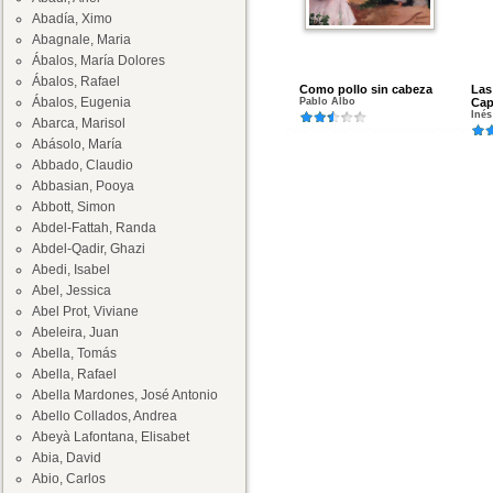
Abadía, Ximo
Abagnale, Maria
Ábalos, María Dolores
Ábalos, Rafael
Como pollo sin cabeza
Las
Ábalos, Eugenia
Pablo Albo
Cap
Iné
Abarca, Marisol
Abásolo, María
Abbado, Claudio
Abbasian, Pooya
Abbott, Simon
Abdel-Fattah, Randa
Abdel-Qadir, Ghazi
Abedi, Isabel
Abel, Jessica
Abel Prot, Viviane
Abeleira, Juan
Abella, Tomás
Abella, Rafael
Abella Mardones, José Antonio
Abello Collados, Andrea
Abeyà Lafontana, Elisabet
Abia, David
Abio, Carlos