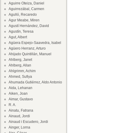
Aguirre Oteiza, Daniel
Aguirrezábal, Carmen
Agulló, Recaredo
Agur Meabe, Miren
Agustí Hernández, David
Agustín, Teresa
Agut, Albert
Agüera Espejo-Saavedra, Isabel
Agüero Herranz, Arturo
Ahijado Quintillán, Manuel
Ahlberg, Janet
Ahlberg, Allan
Ahlgrimm, Achim
Ahmed, Sufiya
Ahumada Gutiérrez, Aldo Antonio
Aida, Lehanan
Aiken, Joan
Aimar, Gustavo
R. A.
Ainatu, Fatrana
Ainaud, Jordi
Ainaud i Escudero, Jordi
Ainger, Lorna