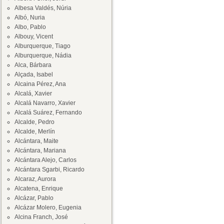
Albesa Valdés, Núria
Albó, Nuria
Albo, Pablo
Albouy, Vicent
Alburquerque, Tiago
Alburquerque, Nádia
Alca, Bárbara
Alçada, Isabel
Alcaina Pérez, Ana
Alcalá, Xavier
Alcalá Navarro, Xavier
Alcalá Suárez, Fernando
Alcalde, Pedro
Alcalde, Merlín
Alcántara, Maite
Alcántara, Mariana
Alcántara Alejo, Carlos
Alcántara Sgarbi, Ricardo
Alcaraz, Aurora
Alcatena, Enrique
Alcázar, Pablo
Alcázar Molero, Eugenia
Alcina Franch, José