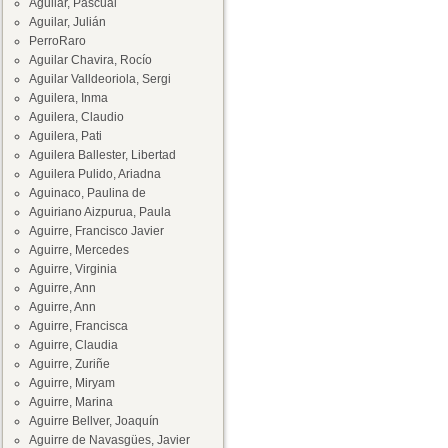
Aguilar, Pascual
Aguilar, Julián
PerroRaro
Aguilar Chavira, Rocío
Aguilar Valldeoriola, Sergi
Aguilera, Inma
Aguilera, Claudio
Aguilera, Pati
Aguilera Ballester, Libertad
Aguilera Pulido, Ariadna
Aguinaco, Paulina de
Aguiriano Aizpurua, Paula
Aguirre, Francisco Javier
Aguirre, Mercedes
Aguirre, Virginia
Aguirre, Ann
Aguirre, Ann
Aguirre, Francisca
Aguirre, Claudia
Aguirre, Zuriñe
Aguirre, Miryam
Aguirre, Marina
Aguirre Bellver, Joaquín
Aguirre de Navasgües, Javier