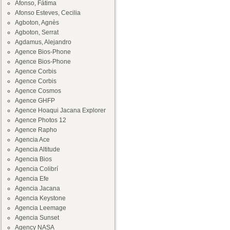
Afonso, Fátima
Afonso Esteves, Cecilia
Agboton, Agnès
Agboton, Serrat
Agdamus, Alejandro
Agence Bios-Phone
Agence Bios-Phone
Agence Corbis
Agence Corbis
Agence Cosmos
Agence GHFP
Agence Hoaqui Jacana Explorer
Agence Photos 12
Agence Rapho
Agencia Ace
Agencia Altitude
Agencia Bios
Agencia Colibrí
Agencia Efe
Agencia Jacana
Agencia Keystone
Agencia Leemage
Agencia Sunset
Agency NASA