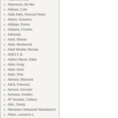
Adamsson, Bo Ake
Adánez, Coto
Adâo Neto, Pascoal Pedro
Adario, Susanna
Adbåge, Emma
Addams, Charles
Addenda
Adell, Alberto
Adell, Montserrat
Adell Winkler, Montse
ADES C.B.
Adillon Marsó, Dàlia
Adler, Kraig
Adler, Irene
Adón, Pilar
Adreani, Manuela
Adrià, Francesc
Aeneas, Gonzalo
Aertssen, Kristien
AF Venable, Colleen
Afán, Tomás
Afanásiev, Aleksandr Nikoláievich
Afano, Laurence L.