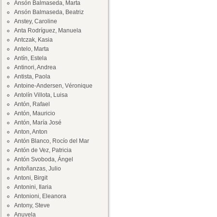
Ansón Balmaseda, Marta
Ansón Balmaseda, Beatriz
Anstey, Caroline
Anta Rodríguez, Manuela
Antczak, Kasia
Antelo, Marta
Antín, Estela
Antinori, Andrea
Antista, Paola
Antoine-Andersen, Véronique
Antolín Villota, Luisa
Antón, Rafael
Antón, Mauricio
Antón, María José
Anton, Anton
Antón Blanco, Rocío del Mar
Antón de Vez, Patricia
Antón Svoboda, Ángel
Antoñanzas, Julio
Antoni, Birgit
Antonini, Ilaria
Antonioni, Eleanora
Antony, Steve
Anuvela