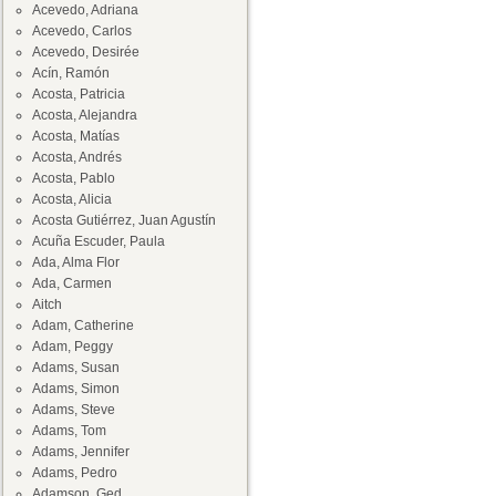
Acevedo, Adriana
Acevedo, Carlos
Acevedo, Desirée
Acín, Ramón
Acosta, Patricia
Acosta, Alejandra
Acosta, Matías
Acosta, Andrés
Acosta, Pablo
Acosta, Alicia
Acosta Gutiérrez, Juan Agustín
Acuña Escuder, Paula
Ada, Alma Flor
Ada, Carmen
Aitch
Adam, Catherine
Adam, Peggy
Adams, Susan
Adams, Simon
Adams, Steve
Adams, Tom
Adams, Jennifer
Adams, Pedro
Adamson, Ged