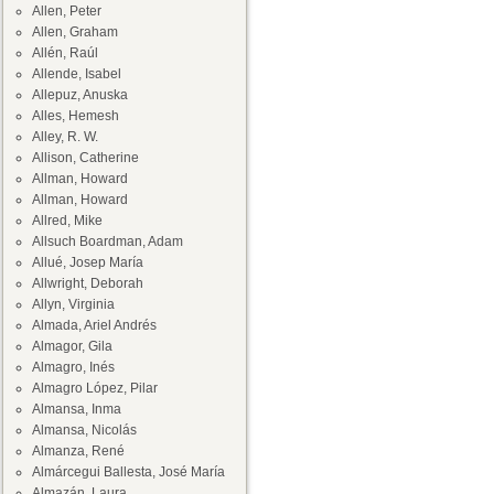
Allen, Peter
Allen, Graham
Allén, Raúl
Allende, Isabel
Allepuz, Anuska
Alles, Hemesh
Alley, R. W.
Allison, Catherine
Allman, Howard
Allman, Howard
Allred, Mike
Allsuch Boardman, Adam
Allué, Josep María
Allwright, Deborah
Allyn, Virginia
Almada, Ariel Andrés
Almagor, Gila
Almagro, Inés
Almagro López, Pilar
Almansa, Inma
Almansa, Nicolás
Almanza, René
Almárcegui Ballesta, José María
Almazán, Laura