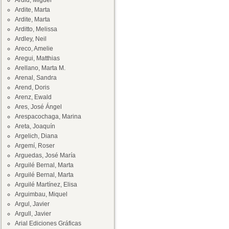
Ardid, Miguel
Ardite, Marta
Ardite, Marta
Arditto, Melissa
Ardley, Neil
Areco, Amelie
Aregui, Matthias
Arellano, Marta M.
Arenal, Sandra
Arend, Doris
Arenz, Ewald
Ares, José Ángel
Arespacochaga, Marina
Areta, Joaquín
Argelich, Diana
Argemí, Roser
Arguedas, José María
Arguilé Bernal, Marta
Arguilé Bernal, Marta
Arguilé Martínez, Elisa
Arguimbau, Miquel
Argul, Javier
Argull, Javier
Arial Ediciones Gráficas