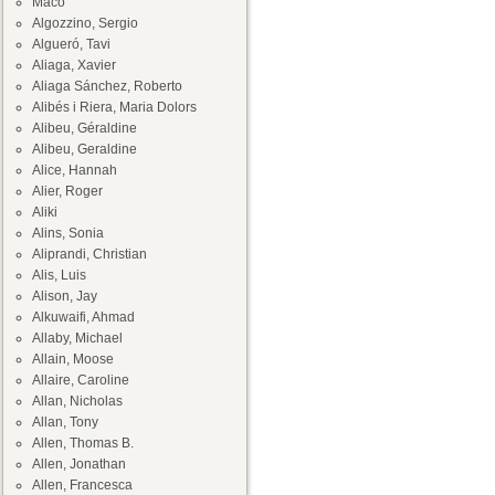
Maco
Algozzino, Sergio
Algueró, Tavi
Aliaga, Xavier
Aliaga Sánchez, Roberto
Alibés i Riera, Maria Dolors
Alibeu, Géraldine
Alibeu, Geraldine
Alice, Hannah
Alier, Roger
Aliki
Alins, Sonia
Aliprandi, Christian
Alis, Luis
Alison, Jay
Alkuwaifi, Ahmad
Allaby, Michael
Allain, Moose
Allaire, Caroline
Allan, Nicholas
Allan, Tony
Allen, Thomas B.
Allen, Jonathan
Allen, Francesca