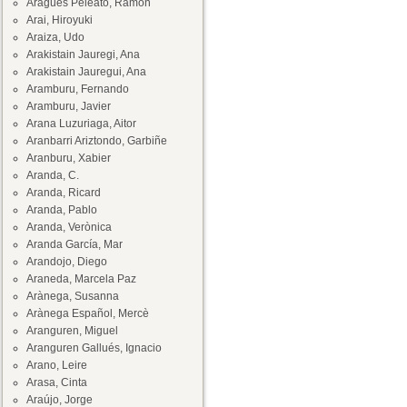
Aragüés Peleato, Ramón
Arai, Hiroyuki
Araiza, Udo
Arakistain Jauregi, Ana
Arakistain Jauregui, Ana
Aramburu, Fernando
Aramburu, Javier
Arana Luzuriaga, Aitor
Aranbarri Ariztondo, Garbiñe
Aranburu, Xabier
Aranda, C.
Aranda, Ricard
Aranda, Pablo
Aranda, Verònica
Aranda García, Mar
Arandojo, Diego
Araneda, Marcela Paz
Arànega, Susanna
Arànega Español, Mercè
Aranguren, Miguel
Aranguren Gallués, Ignacio
Arano, Leire
Arasa, Cinta
Araújo, Jorge