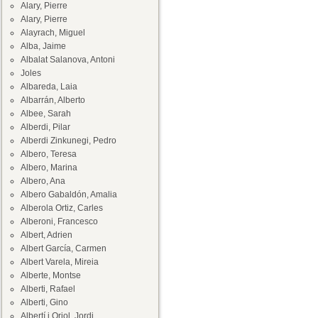
Alary, Pierre
Alary, Pierre
Alayrach, Miguel
Alba, Jaime
Albalat Salanova, Antoni
Joles
Albareda, Laia
Albarrán, Alberto
Albee, Sarah
Alberdi, Pilar
Alberdi Zinkunegi, Pedro
Albero, Teresa
Albero, Marina
Albero, Ana
Albero Gabaldón, Amalia
Alberola Ortiz, Carles
Alberoni, Francesco
Albert, Adrien
Albert García, Carmen
Albert Varela, Mireia
Alberte, Montse
Alberti, Rafael
Alberti, Gino
Albertí i Oriol, Jordi