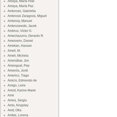
Amaya, María Pilar
Amaya, María Paz
Ambrosio, Gabriella
Ambrosio Zaragoza, Miguel
Ambrosy, Manuel
Ambrozewski, Jacek
Ambrus, Víctor G.
Amechazurra, Gerardo R.
Ameixeiro, Daniel
Amekan, Hassan
Ameli, M.
Ameli, Michela
Amenábar, Jon
Amengual, Pep
Amenós, Jordi
Americo, Tiago
Amicis, Edmondo de
Amigo, Leire
Amiot, Karine-Marie
Amir
Amira, Sergio
Amis, Kingsley
Amit, Ofra
Amkie, Lorena