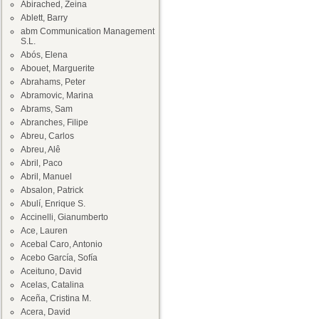
Abirached, Zeina
Ablett, Barry
abm Communication Management
S.L.
Abós, Elena
Abouet, Marguerite
Abrahams, Peter
Abramovic, Marina
Abrams, Sam
Abranches, Filipe
Abreu, Carlos
Abreu, Alê
Abril, Paco
Abril, Manuel
Absalon, Patrick
Abulí, Enrique S.
Accinelli, Gianumberto
Ace, Lauren
Acebal Caro, Antonio
Acebo García, Sofía
Aceituno, David
Acelas, Catalina
Aceña, Cristina M.
Acera, David