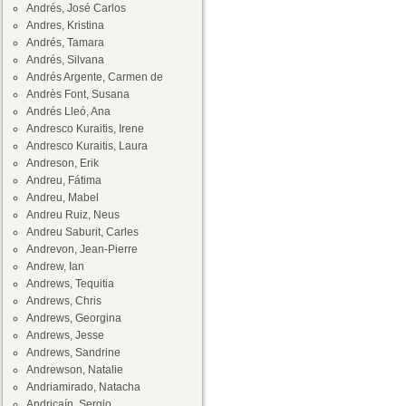
Andrés, José Carlos
Andres, Kristina
Andrés, Tamara
Andrés, Silvana
Andrés Argente, Carmen de
Andrès Font, Susana
Andrés Lleó, Ana
Andresco Kuraitis, Irene
Andresco Kuraitis, Laura
Andreson, Erik
Andreu, Fátima
Andreu, Mabel
Andreu Ruiz, Neus
Andreu Saburit, Carles
Andrevon, Jean-Pierre
Andrew, Ian
Andrews, Tequitia
Andrews, Chris
Andrews, Georgina
Andrews, Jesse
Andrews, Sandrine
Andrewson, Natalie
Andriamirado, Natacha
Andricaín, Sergio