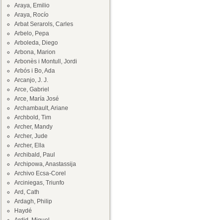
Araya, Emilio
Araya, Rocío
Arbat Serarols, Carles
Arbelo, Pepa
Arboleda, Diego
Arbona, Marion
Arbonès i Montull, Jordi
Arbós i Bo, Ada
Arcanjo, J. J.
Arce, Gabriel
Arce, María José
Archambault, Ariane
Archbold, Tim
Archer, Mandy
Archer, Jude
Archer, Ella
Archibald, Paul
Archipowa, Anastassija
Archivo Ecsa-Corel
Arciniegas, Triunfo
Ard, Cath
Ardagh, Philip
Haydé