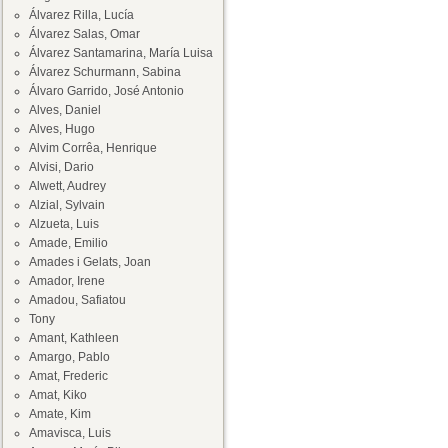
Álvarez Rilla, Lucía
Álvarez Salas, Omar
Álvarez Santamarina, María Luisa
Álvarez Schurmann, Sabina
Álvaro Garrido, José Antonio
Alves, Daniel
Alves, Hugo
Alvim Corrêa, Henrique
Alvisi, Dario
Alwett, Audrey
Alzial, Sylvain
Alzueta, Luis
Amade, Emilio
Amades i Gelats, Joan
Amador, Irene
Amadou, Safiatou
Tony
Amant, Kathleen
Amargo, Pablo
Amat, Frederic
Amat, Kiko
Amate, Kim
Amavisca, Luis