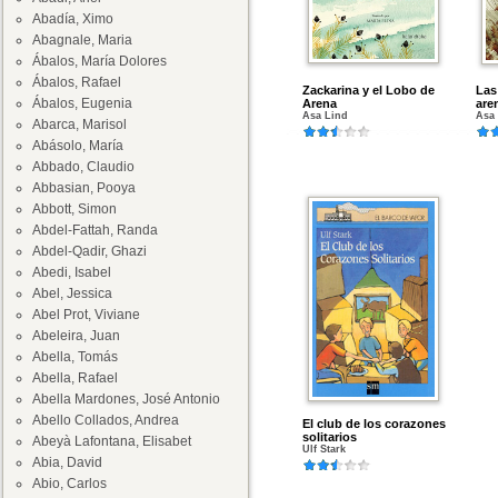
Abadía, Ximo
Abagnale, Maria
Ábalos, María Dolores
Ábalos, Rafael
Zackarina y el Lobo de
Las
Ábalos, Eugenia
Arena
are
Asa Lind
Asa
Abarca, Marisol
Abásolo, María
Abbado, Claudio
Abbasian, Pooya
Abbott, Simon
Abdel-Fattah, Randa
Abdel-Qadir, Ghazi
Abedi, Isabel
Abel, Jessica
Abel Prot, Viviane
Abeleira, Juan
Abella, Tomás
Abella, Rafael
Abella Mardones, José Antonio
Abello Collados, Andrea
El club de los corazones
solitarios
Abeyà Lafontana, Elisabet
Ulf Stark
Abia, David
Abio, Carlos