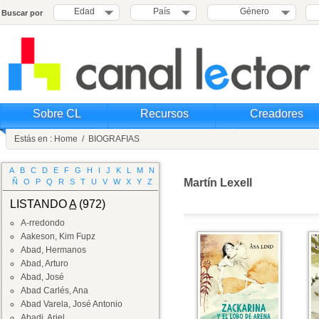
Edad
País
Género
Buscar por
Sobre CL
Recursos
Creadores
Estás en :
Home
/
BIOGRAFIAS
A
B
C
D
E
F
G
H
I
J
K
L
M
N
Martín Lexell
Ñ
O
P
Q
R
S
T
U
V
W
X
Y
Z
LISTANDO
A
(972)
A-rredondo
Aakeson, Kim Fupz
Abad, Hermanos
Abad, Arturo
Abad, José
Abad Carlés, Ana
Abad Varela, José Antonio
Abadi, Ariel