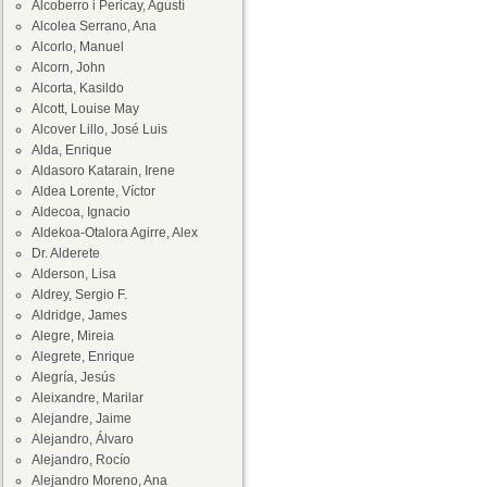
Alcoberro i Pericay, Agustí
Alcolea Serrano, Ana
Alcorlo, Manuel
Alcorn, John
Alcorta, Kasildo
Alcott, Louise May
Alcover Lillo, José Luis
Alda, Enrique
Aldasoro Katarain, Irene
Aldea Lorente, Víctor
Aldecoa, Ignacio
Aldekoa-Otalora Agirre, Alex
Dr. Alderete
Alderson, Lisa
Aldrey, Sergio F.
Aldridge, James
Alegre, Mireia
Alegrete, Enrique
Alegría, Jesús
Aleixandre, Marilar
Alejandre, Jaime
Alejandro, Álvaro
Alejandro, Rocío
Alejandro Moreno, Ana