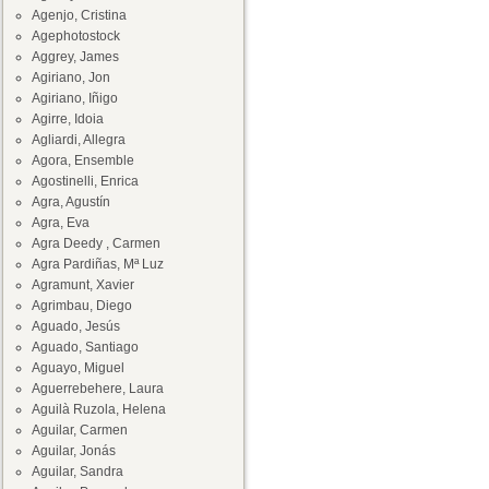
Agenjo, Cristina
Agephotostock
Aggrey, James
Agiriano, Jon
Agiriano, Iñigo
Agirre, Idoia
Agliardi, Allegra
Agora, Ensemble
Agostinelli, Enrica
Agra, Agustín
Agra, Eva
Agra Deedy , Carmen
Agra Pardiñas, Mª Luz
Agramunt, Xavier
Agrimbau, Diego
Aguado, Jesús
Aguado, Santiago
Aguayo, Miguel
Aguerrebehere, Laura
Aguilà Ruzola, Helena
Aguilar, Carmen
Aguilar, Jonás
Aguilar, Sandra