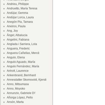
Andrieu, Philippe
Andruetto, María Teresa
Andújar, Gemma
Andújar Lorca, Laura
Anegón Pla, Tamara
Aneiros, Paula
Ang, Joy
Ángel, Albalucia
Angelini, Fabiana
Anglada i Sarriera, Lola
Anguera, Frederic
Anguera Cañellas, Mercè
Angulo, Elena
Angulo Aguado, María
Angulo Fernández, María
Anholt, Laurence
Ankenbrand, Bernhard
Annesdatter Skomsvold, Kjersti
Anno, Mitsumasa
Anno, Moyoko
Annunzio, Gabriele D\'
Añorga López, Pello
Ansón, Marta