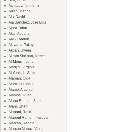
Aira, César
Aitmátov, Tchinghiz
Aizen, Marina
Aja, David
Aja Sánchez, José Luis
Ajhar, Brian
Akar, Abdallah
AKG London
Akiyama, Takayo
Akpan, Uwem
Akram Sha'ban, Mervet
Al-Mousli, Luna
Aladjidi, Virginie
Alafenisch, Salim
Alamán, Olga
Alaminos, María
Álamo, Antonio
Álamos , Pilar
Alane Reason, Sallie
Alani, Ghani
Alapont, Rosa
Alapont Ramon, Pasqual
Alarcao, Renato
Alarcón Muñoz, Violeta