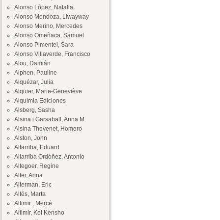
Alonso López, Natalia
Alonso Mendoza, Liwayway
Alonso Merino, Mercedes
Alonso Omeñaca, Samuel
Alonso Pimentel, Sara
Alonso Villaverde, Francisco
Alou, Damián
Alphen, Pauline
Alquézar, Julia
Alquier, Marie-Geneviève
Alquimia Ediciones
Alsberg, Sasha
Alsina i Garsaball, Anna M.
Alsina Thevenet, Homero
Alston, John
Altarriba, Eduard
Altarriba Ordóñez, Antonio
Altegoer, Regine
Alter, Anna
Alterman, Eric
Altés, Marta
Altimir , Mercé
Altimir, Kei Kensho