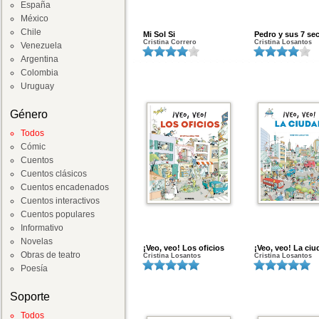
España
México
Chile
Mi Sol Si
Pedro y sus 7 se
Cristina Correro
Cristina Losantos
Venezuela
Argentina
Colombia
Uruguay
Género
Todos
Cómic
Cuentos
Cuentos clásicos
Cuentos encadenados
Cuentos interactivos
Cuentos populares
Informativo
Novelas
¡Veo, veo! Los oficios
¡Veo, veo! La ciu
Obras de teatro
Cristina Losantos
Cristina Losantos
Poesía
Soporte
Todos