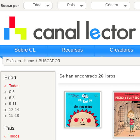
Edad
País
Género
Buscar por
Sobre CL
Recursos
Creadores
Estás en :
Home
/
BUSCADOR
Se han encontrado
26
libros
Edad
Todas
0-5
6-8
9-11
12-14
15-18
País
Todos