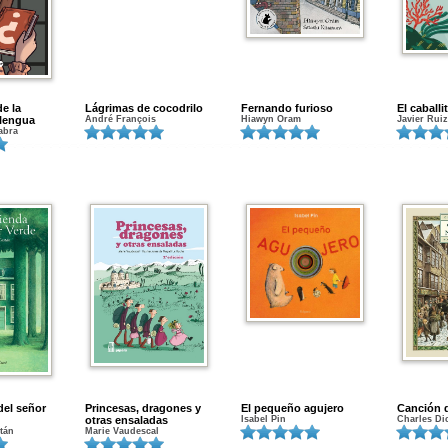
de la
Lágrimas de cocodrilo
Fernando furioso
El caball
 lengua
André François
Hiawyn Oram
Javier Rui
Fabra
del señor
Princesas, dragones y
El pequeño agujero
Canción 
otras ensaladas
Isabel Pin
Charles Di
tán
Marie Vaudescal