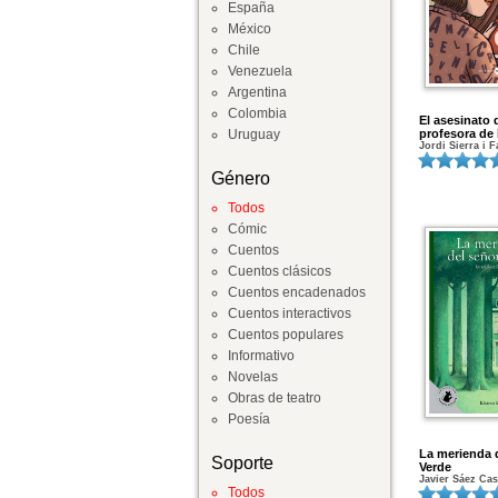
España
México
Chile
Venezuela
Argentina
Colombia
El asesinato 
Uruguay
profesora de
Jordi Sierra i 
Género
Todos
Cómic
Cuentos
Cuentos clásicos
Cuentos encadenados
Cuentos interactivos
Cuentos populares
Informativo
Novelas
Obras de teatro
Poesía
La merienda 
Soporte
Verde
Javier Sáez Cas
Todos