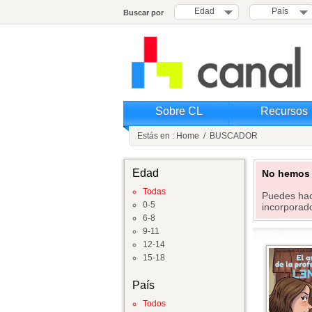
Edad
País
Buscar por
Sobre CL
Recursos
Estás en :
Home
/
BUSCADOR
Edad
No hemos e
Todas
Puedes hac
0-5
incorporado
6-8
9-11
12-14
15-18
País
Todos