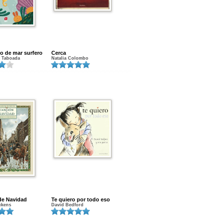
ito de mar surfero
Cerca
z Taboada
Natalia Colombo
de Navidad
Te quiero por todo eso
ckens
David Bedford