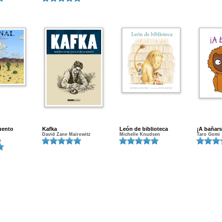
cuento
Kafka
León de biblioteca
¡A bañars
David Zane Mairowitz
Michelle Knudsen
Taro Gomi
s