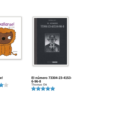
e!
El número 73304-23-4153-
6-96-8
Thomas Ott